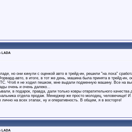
в LADA
аде, но они кинули с оценкой авто в трейд-ин, решили "на лоха" срабо
Форвард-авто, в итоге, в тот же день, машина была принята в трейд-ин,
 ПТС. Чтоб я не ходил пешком, мне выдали подменную машину. Все на вы
ады очень и очень далеко...
вали, в подарок, правда, дали только ковры отвратительного качества 
ачальника отдела продаж. Менеджер же просто молодец, человечище! И
 лично на всех этапах, ну и оперативность. В общем, я в восторге!
в LADA