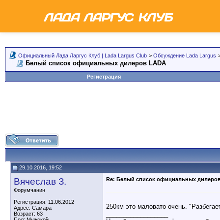
Официальный Лада Ларгус Клуб | Lada Largus Club
>
Обсуждение Lada Largus
Белый список официальных дилеров LADA
Регистрация
29.10.2016, 19:52
Вячеслав З.
Re: Белый список официальных дилеро
Форумчанин
Регистрация: 11.06.2012
250км это маловато очень. "Разбегае
Адрес: Самара
__________________
Возраст: 63
Пол: Мужской