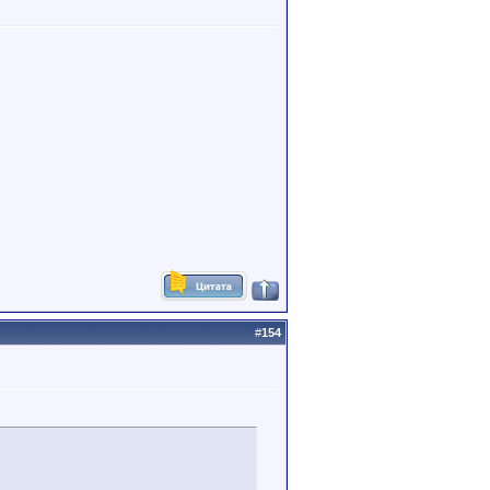
#
154