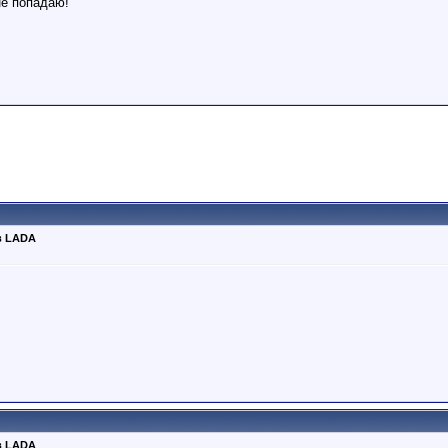
не попадаю!
в LADA
в LADA