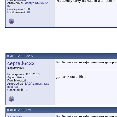
На работу езжу на лифте и в пробки 
Автомобиль:
Ларгус RS0Y5 42-
02D
Сообщений: 1,809
Изображений:
20
31.10.2016, 20:36
сергей6433
Re: Белый список официальных дилеро
Форумчанин
Регистрация: 11.10.2016
да так и есть 16кл.
Адрес: бийск
Пол: Мужской
Автомобиль:
LADA Largus люкс
престиж
Сообщений: 16
01.03.2018, 17:11
Re: Белый список официальных дилеро