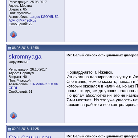
Регистрация: 25.03.2017
Адрес: Москва
Возраст: 65
Пол: Мужской
Автомобиль:
Largus KSOY5L 52-
A3F K4MF496Rus
Сообщений: 22
06.03.2018, 12:58
skromnyaga
Re: Белый список официальных дилеро
Форумчанин
Регистрация: 26.10.2017
Форвард-авто, г. Ижевск.
Адрес: Сарапул
Изначально планировал покупку в Ижл
Возраст: 40
Пол: Мужской
Спонтанно, можно сказать, поехал в 
Автомобиль:
KIA Mohave 3.0 V6
который оказался в наличии, но без
CRDI
новья шкоду, им до уровня салонов л
Сообщений: 61
По допам абсолютно ничего не навязы
7-ми местная. Но это уже ушлость н
сроков на работе и все контролировал
02.04.2018, 14:25
Сан Саныч-сан
Re: Белый список официальных дилеро