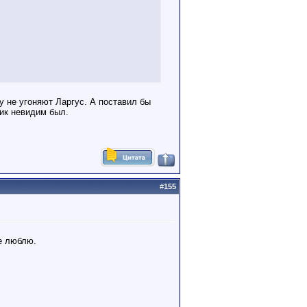
ну не угоняют Ларгус. А поставил бы
ник невидим был.
#
155
е люблю.