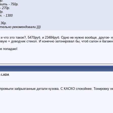
0р.
вить - 750р.
 270р.
0р.
. - 1300
36р.
тельно рекомендовали.))))
, и что это такое?, 5470руб. и 23484руб. Одно не нужно вообще, другое- 
вую + доводчик стекол. И конечно затонировал бы, чтоб салон и багаж
не попадаю!
в LADA
, промыли забрызганные детали кузова. С КАСКО спокойнее. Тонировку н