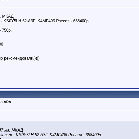
м. МКАД
- KS0Y5LH 52-A3F. K4MF496 Россия - 658400р.
 750р.
00
о рекомендовали.))))
в LADA
 47 км. МКАД
альт - KS0Y5LH 52-A3F. K4MF496 Россия - 658400р.