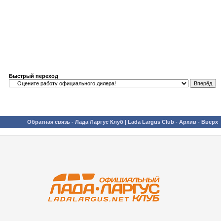
Быстрый переход
Обратная связь
-
Лада Ларгус Клуб | Lada Largus Club
-
Архив
-
Вверх