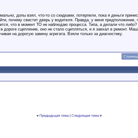
мально, допы взял, что-то со скидками, потерпели, пока я деньги принес
ти, почему свистит дверь у водителя. Правда, у меня предположение, ч
ится, что в момент ТО не наблюдаю процесса. Типа, а делали что либо?
в дороге сцепление, оно не стало сцепляться, и я заехал в ремонт. Ма
чивая на дорогую замену агрегата. Взяли только за диагностику.
Страница
«
Предыдущая тема
|
Следующая тема
»