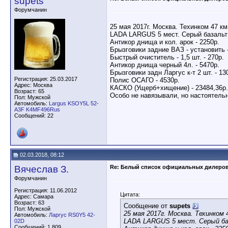
supets
Форумчанин
25 мая 2017г. Москва. Техинком 47 к
LADA LARGUS 5 мест. Серый базальт 
Антикор днища и кол. арок - 2250р.
Брызговики задние ВАЗ - установить -
Быстрый очиститель - 1,5 шт. - 270р.
Антикор днища черный 4л. - 5470р.
Брызговики задн Ларгус к-т 2 шт. - 13
Регистрация: 25.03.2017
Полис ОСАГО - 4530р.
Адрес: Москва
КАСКО (Ущерб+хищение) - 23484,36р.
Возраст: 65
Особо не навязывали, но настоятельн
Пол: Мужской
Автомобиль:
Largus KSOY5L 52-
A3F K4MF496Rus
Сообщений: 22
02.03.2018, 08:12
Вячеслав З.
Re: Белый список официальных дилеро
Форумчанин
Регистрация: 11.06.2012
Цитата:
Адрес: Самара
Возраст: 63
Сообщение от
supets
Пол: Мужской
25 мая 2017г. Москва. Техинком
Автомобиль:
Ларгус RS0Y5 42-
LADA LARGUS 5 мест. Серый баз
02D
Сообщений: 1,809