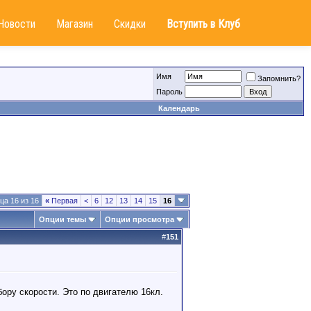
Новости
Магазин
Скидки
Вступить в Клуб
Имя
Запомнить?
Пароль
Календарь
ца 16 из 16
«
Первая
<
6
12
13
14
15
16
Опции темы
Опции просмотра
#
151
бору скорости. Это по двигателю 16кл.