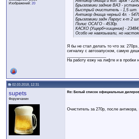
Антикор днища и кол. арок - 225
Изображений:
20
Брызговики задние ВАЗ - устано
Быстрый очиститель - 1,5 шт. -
Антикор днища черный 4л. - 547
Брызговики задн Ларгус к-т 2 шт
Полис ОСАГО - 4530р.
КАСКО (Ущерб+хищение) - 23484,
Особо не навязывали, но настоя
Я бы не стал делать то что за: 270рэ
сигналку с автозапуском, самую деше
__________________
На работу езжу на лифте и в пробки 
02.03.2018, 12:31
supets
Re: Белый список официальных дилеро
Форумчанин
Очиститель за 270р, после антикора