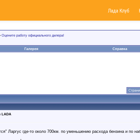
Лада Клуб
>
Оцените работу официального дилера!
Галерея
Справка
Страни
в LADA
тся" Ларгус где-то около 700км. по уменьшению расхода бензина и по на