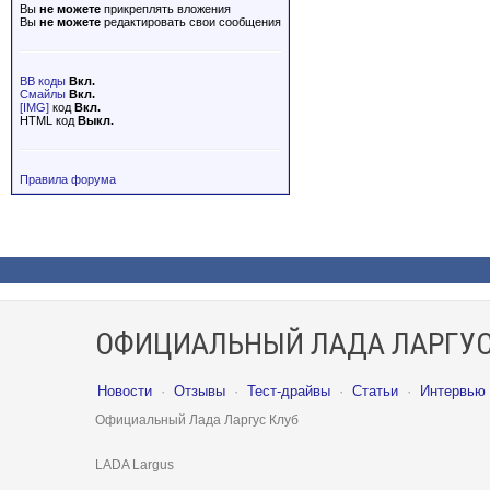
Вы
не можете
прикреплять вложения
Вы
не можете
редактировать свои сообщения
BB коды
Вкл.
Смайлы
Вкл.
[IMG]
код
Вкл.
HTML код
Выкл.
Правила форума
ОФИЦИАЛЬНЫЙ ЛАДА ЛАРГУС
Новости
·
Отзывы
·
Тест-драйвы
·
Статьи
·
Интервью
Официальный Лада Ларгус Клуб
LADA Largus