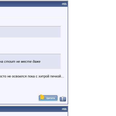
#
65
ина стоит не месте даже
сто не освоился пока с хитрой печкой...
#
66