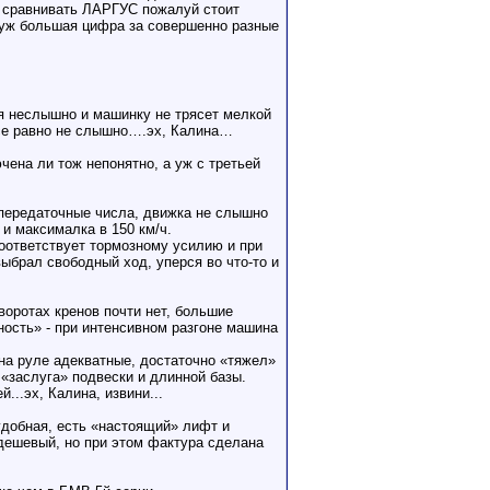
к, сравнивать ЛАРГУС пожалуй стоит
я уж большая цифра за совершенно разные
я неслышно и машинку не трясет мелкой
все равно не слышно….эх, Калина…
чена ли тож непонятно, а уж с третьей
 передаточные числа, движка не слышно
 и максималка в 150 км/ч.
оответствует тормозному усилию и при
ыбрал свободный ход, уперся во что-то и
воротах кренов почти нет, большие
ность» - при интенсивном разгоне машина
 на руле адекватные, достаточно «тяжел»
 «заслуга» подвески и длинной базы.
...эх, Калина, извини...
удобная, есть «настоящий» лифт и
 дешевый, но при этом фактура сделана