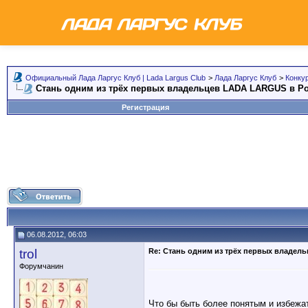
Официальный Лада Ларгус Клуб | Lada Largus Club
>
Лада Ларгус Клуб
>
Конку
Стань одним из трёх первых владельцев LADA LARGUS в Ро
Регистрация
06.08.2012, 06:03
trol
Re: Стань одним из трёх первых владел
Форумчанин
Что бы быть более понятым и избежа