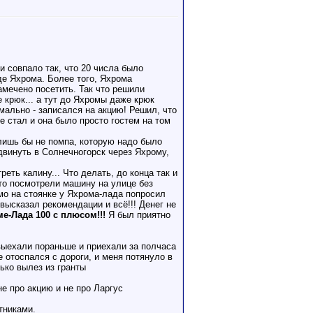
и совпало так, что 20 числа было
де Яхрома. Более того, Яхрома
амечено посетить. Так что решили
е крюк... а тут до Яхромы даже крюк
рмально - записался на акцию! Решил, что
е стал и она было просто гостем на том
 лишь бы не помпа, которую надо было
двинуть в Солнечногорск через Яхрому,
еть калину... Что делать, до конца так и
сто посмотрели машину на улице без
ямо на стоянке у Яхрома-лада попросил
 высказал рекомендации и всё!!! Денег не
е-Лада 100 с плюсом!!!
Я был приятно
 выехали пораньше и приехали за полчаса
 отоспался с дороги, и меня потянуло в
ько вылез из гранты
не про акцию и не про Ларгус
тниками.