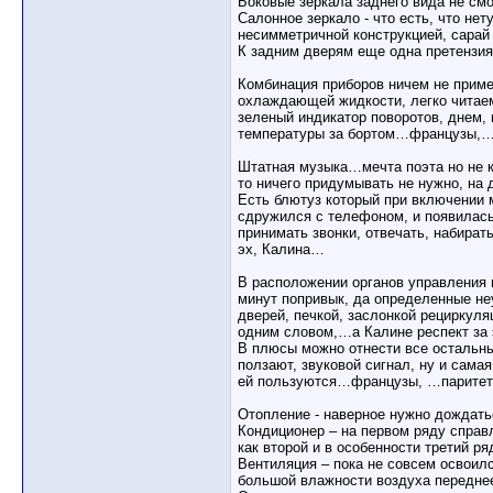
Боковые зеркала заднего вида не смо
Салонное зеркало - что есть, что не
несимметричной конструкцией, сарай 
К задним дверям еще одна претензия
Комбинация приборов ничем не приме
охлаждающей жидкости, легко читаем
зеленый индикатор поворотов, днем, 
температуры за бортом…французы,…К
Штатная музыка…мечта поэта но не к
то ничего придумывать не нужно, на 
Есть блютуз который при включении м
сдружился с телефоном, и появилась
принимать звонки, отвечать, набира
эх, Калина…
В расположении органов управления н
минут попривык, да определенные не
дверей, печкой, заслонкой рециркуля
одним словом,…а Калине респект за э
В плюсы можно отнести все остальные
ползают, звуковой сигнал, ну и сама
ей пользуются…французы, …паритет 
Отопление - наверное нужно дождаться
Кондиционер – на первом ряду справл
как второй и в особенности третий ря
Вентиляция – пока не совсем освоил
большой влажности воздуха переднее