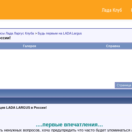
Лада Клуб
рсы Лада Ларгус Клуба
>
Будь первым на LADA Largus
ссии!
Галерея
Справка
Страница 
ьцев LADA LARGUS в России!
….первые впечатления…
ть ненужных вопросов, хочу предупредить что часто будет упоминаться