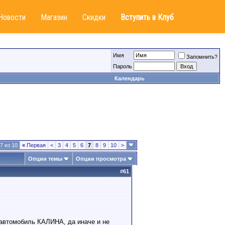
Новости
Магазин
Скидки
Вступить в Клуб
Имя
Запомнить?
Пароль
Календарь
7 из 10
«
Первая
<
3
4
5
6
7
8
9
10
>
Опции темы
Опции просмотра
#
61
 автомобиль КАЛИНА, да иначе и не