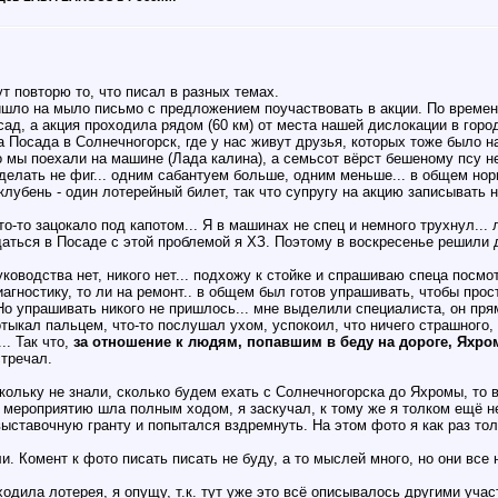
т повторю то, что писал в разных темах.
ишло на мыло письмо с предложением поучаствовать в акции. По времен
ад, а акция проходила рядом (60 км) от места нашей дислокации в горо
ва Посада в Солнечногорск, где у нас живут друзья, которых тоже было н
то мы поехали на машине (Лада калина), а семьсот вёрст бешеному псу н
е делать не фиг... одним сабантуем больше, одним меньше... в общем но
клубень - один лотерейный билет, так что супругу на акцию записывать н
то-то зацокало под капотом... Я в машинах не спец и немного трухнул...
даться в Посаде с этой проблемой я ХЗ. Поэтому в воскресенье решили 
ководства нет, никого нет... подхожу к стойке и спрашиваю спеца посмотр
диагностику, то ли на ремонт.. в общем был готов упрашивать, чтобы про
. Но упрашивать никого не пришлось... мне выделили специалиста, он пр
потыкал пальцем, что-то послушал ухом, успокоил, что ничего страшного,
. Так что,
за отношение к людям, попавшим в беду на дороге, Яхром
стречал.
кольку не знали, сколько будем ехать с Солнечногорска до Яхромы, то
 мероприятию шла полным ходом, я заскучал, к тому же я толком ещё не
выставочную гранту и попытался вздремнуть. На этом фото я как раз тол
. Комент к фото писать писать не буду, а то мыслей много, но они все 
ходила лотерея, я опущу, т.к. тут уже это всё описывалось другими учас