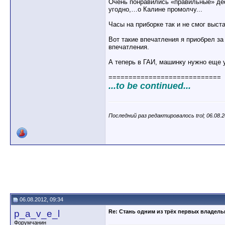
Очень понравились «правильные» де
угодно,…о Калине промолчу...
Часы на приборке так и не смог выс
Вот такие впечатления я приобрел за
впечатления.
А теперь в ГАИ, машинку нужно еще 
============================
...to be continued...
Последний раз редактировалось trol; 06.08.
06.08.2012, 09:34
p_a_v_e_l
Re: Стань одним из трёх первых владел
Форумчанин