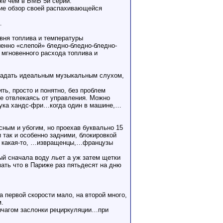
же чем в БМВ 5й серии.
ющие обзор своей распахивающейся
…
вня топлива и температуры
енно «слепой» бледно-бледно-бледно-
 мгновенного расхода топлива и
бладать идеальным музыкальным слухом,
ть, просто и понятно, без проблем
не отвлекаясь от управления. Можно
штука хандс-фри…когда один в машине,…
сным и убогим, но проехав буквально 15
так и особенно задними, блокировкой
шую какая-то, …извращенцы,…французы
ый сначала воду льет а уж затем щетки
мать что в Париже раз пятьдесят на дню
 первой скорости мало, на второй много,
м.
рычагом заслонки рециркуляции…при