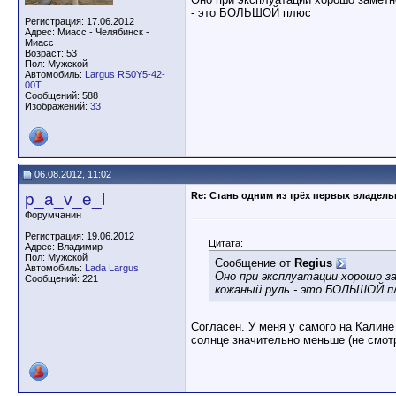
- это БОЛЬШОЙ плюс
Регистрация: 17.06.2012
Адрес: Миасс - Челябинск -
Миасс
Возраст: 53
Пол: Мужской
Автомобиль:
Largus RS0Y5-42-
00T
Сообщений: 588
Изображений:
33
06.08.2012, 11:02
p_a_v_e_l
Re: Стань одним из трёх первых владел
Форумчанин
Регистрация: 19.06.2012
Цитата:
Адрес: Владимир
Пол: Мужской
Сообщение от
Regius
Автомобиль:
Lada Largus
Оно при эксплуатации хорошо за
Сообщений: 221
кожаный руль - это БОЛЬШОЙ п
Согласен. У меня у самого на Калине
солнце значительно меньше (не смот