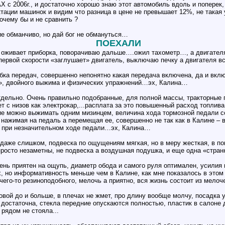
Х с 2006г., и достаточно хорошо знаю этот автомобиль вдоль и попере
ктации машинок и видим что разница в цене не превышает 12%, не така
очему бы и не сравнить ?
ие обманчиво, но дай бог не обмануться…
ПОЕХАЛИ
 оживает приборка, поворачиваю дальше….ожил тахометр…, а двигател
 первой скорости «заглушает» двигатель, выключаю печку а двигателя 
бка передач, совершенно непонятно какая передача включена, да и вклю
я», двойного выжима и физических упражнений…эх, Калина…
тдельно. Очень правильно подобранные, для полной массы, тракторные
ет с низов как электрокар,...расплата за это повышенный расход топлива
ие можно выжимать одним мизинцем, величина хода тормозной педали с
нажимая на педаль а перемещая ее, совершенно не так как в Калине – в
е при незначительном ходе педали…эх, Калина…
даже слишком, подвеска по ощущениям мягкая, но в меру жесткая, в по
росто незаметны, не подвеска а воздушная подушка, и еще одна «стран
ень приятен на ощупь, диаметр обода и самого руля оптимален, усилия
, но информативность меньше чем в Калине, как мне показалось в этом
его-то резиноподобного, мелочь а приятно, вся жизнь состоит из мелочей
овой до и больше, в плечах не жмет, про длину вообще молчу, посадка 
 достаточна, стекла передние опускаются полностью, пластик в салоне
рядом не стояла...