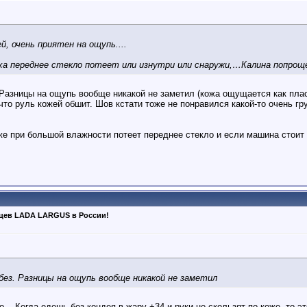
, очень приятен на ощупь....
а переднее стекло потеет или изнутри или снаружи,…Калина попроще
 Разницы на ощупь вообще никакой не заметил (кожа ощущается как плас
 что руль кожей обшит. Шов кстати тоже не понравился какой-то очень г
оже при большой влажности потеет переднее стекло и если машина стои
ьцев LADA LARGUS в России!
 без. Разницы на ощупь вообще никакой не заметил
... Когда едешь без кондея в жару +34 и руки не скользят по коже, то 