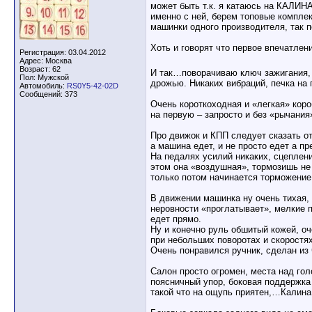
может быть т.к. я катаюсь на КАЛИНА
именно с ней, берем топовые компле
машинки одного производителя, так п
Хоть и говорят что первое впечатлен
Регистрация: 03.04.2012
Адрес: Москва
Возраст: 62
И так…поворачиваю ключ зажигания,
Пол: Мужской
дрожью. Никаких вибраций, печка на
Автомобиль:
RS0Y5-42-02D
Сообщений: 373
Очень короткоходная и «легкая» коро
на первую – запросто и без «рычани
Про движок и КПП следует сказать о
а машина едет, и не просто едет а пр
На педалях усилий никаких, сцеплен
этом она «воздушная», тормозишь не 
только потом начинается торможени
В движении машинка ну очень тихая, 
неровности «проглатывает», мелкие п
едет прямо.
Ну и конечно руль обшитый кожей, оч
при небольших поворотах и скоростях
Очень понравился ручник, сделан из ч
Салон просто огромен, места над гол
поясничный упор, боковая поддержка
такой что на ощупь приятен,…Калина 