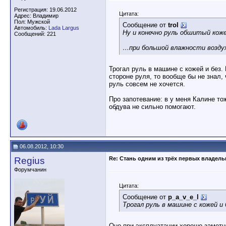
Регистрация: 19.06.2012
Цитата:
Адрес: Владимир
Пол: Мужской
Сообщение от
trol
Автомобиль:
Lada Largus
Ну и конечно руль обшитый кожей
Сообщений: 221
…при большой влажности воздух
Трогал руль в машине с кожей и без.
стороне руля, то вообще бы не знал,
руль совсем не хочется.
Про запотевание: в у меня Калине т
обдува не сильно помогают.
06.08.2012, 10:30
Regius
Re: Стань одним из трёх первых владел
Форумчанин
Цитата:
Сообщение от
p_a_v_e_l
Трогал руль в машине с кожей и
Оно при эксплуатации хорошо заметно