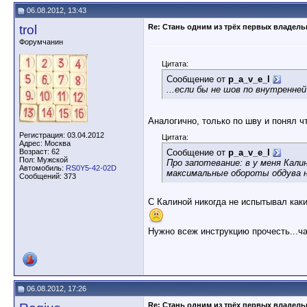
06.08.2012, 13:43
trol
Re: Стань одним из трёх первых владел
Форумчанин
Цитата:
Сообщение от
p_a_v_e_l
...если бы не шов по внутренне
Аналогично, только по шву и понял ч
Регистрация: 03.04.2012
Цитата:
Адрес: Москва
Возраст: 62
Сообщение от
p_a_v_e_l
Пол: Мужской
Про запотевание: в у меня Кал
Автомобиль:
RS0Y5-42-02D
максимальные обороты обдува н
Сообщений: 373
С Калиной никогда не испытывал каки
Нужно всеж инструкцию прочесть...ч
06.08.2012, 17:26
Re: Стань одним из трёх первых владел