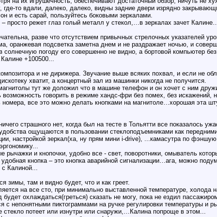
тря на их игрушечность, обеспечивают достаточный обзор, ничуть не ху
ту, где-то вдали, далеко, далеко, видны задние двери изрядно закрыва
он и есть сарай, пользуйтесь боковыми зеркалами.
 – просто режет глаз голый металл у стекол,…в зеркалах зачет Калине
чательна, разве что отсутствием привычных стрелочных указателей уро
а, оранжевая подсветка заметна днем и не раздражает ночью, и соверш
в солнечную погоду его совершенно не видно, а бортовой компьютер без
алине +100500...
омпозитора и не дирижера. Звучание выше всяких похвал, и если не о
дискотеку хватит, а концертный зал из машинки никогда не получится.
агнитолы тут же доложил что в машине телефон и он хочет с ним дружи
 возможность говорить в режиме хандс-фри без помех, без искажений, 
ть номера, все это можно делать кнопками на магнитоле…хорошая эта 
ичего страшного нет, когда был на тесте в Тольятти все показалось ужа
удобства ощущаются в пользовании стеклоподъемниками как передними 
ции, настройкой зеркал(ха, ну прям мини i-drive), ...камасутра по фэн
ргономику...
 рычажки и кнопочки, удобно все - свет, поворотники, омыватель котор
я удобная кнопка – это кнопка аварийной сигнализации…ага, можно поду
с Калиной...
 зимы, там и видно будет, что и как греет.
яется на все сто, при минимально выставленной температуре, холода на
д будет охлаждаться(греться) сказать не могу, пока не ездил пассажиро
ся с непонятными пиктограммами на ручке регулировки температуры и 
 стекло потеет или изнутри или снаружи,…Калина попроще в этом...