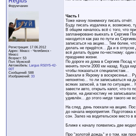
Regius
Форумчанин
Часть I
Тоже начну понемногу писать отчёт.
Буду писать издалека и, возможно, ту
В общем началось всё с того, что пр
запланировано выехать в Сергиев Пос
находится как раз по пути из Сергие
записаться на акцию... Тем более, ч
Регистрация: 17.06.2012
делать не придётся... Да и в отпуск
Адрес: Миасс - Челябинск -
всё делать будем по-честному: один 
Миасс
празднике жизни.
Возраст: 53
По дороге из дома в Сергиев Посад ч
Пол: Мужской
Автомобиль:
Largus RS0Y5-42-
менять почти 2000 км назад. Куда ки
00T
чтобы показаться специалистам...
Сообщений: 588
Заехали в Яхрому в воскресенье... Ру
Изображений:
33
непонятно... то ли записываться на 
всяких записей, а там по ситуации..
завести авто, открыть капот, что-то 
брали, на диагностику не записывали..
удивлён... до этого нигде такого не в
На след. день поехали на акцию. Пос
до начала мероприятия. Подготовка к
сон. Залез на водительское место в 
Ближе к началу появились две модели
Про "золотой дождь" и о том, как про