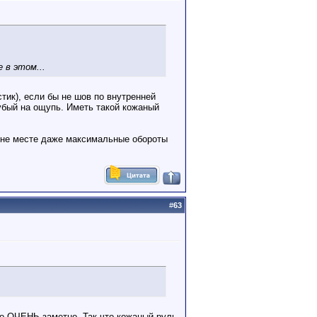
 в этом...
тик), если бы не шов по внутренней
рубый на ощупь. Иметь такой кожаный
т не месте даже максимальные обороты
#
63
это ОЧЕНЬ заметно. Так что кожаный руль