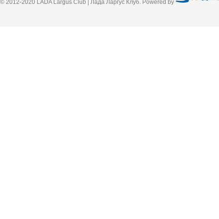
© 2012-2020 LADA Largus Club | Лада Ларгус Клуб. Powered by