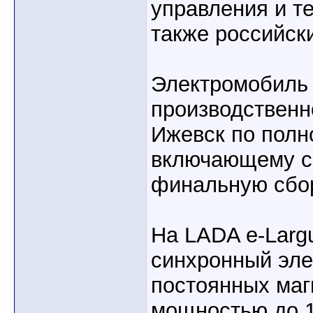
управления и т
также российск
Электромобиль 
производствен
Ижевск по полн
включающему св
финальную сбор
На LADA e-Larg
синхронный эле
постоянных маг
мощностью до 1