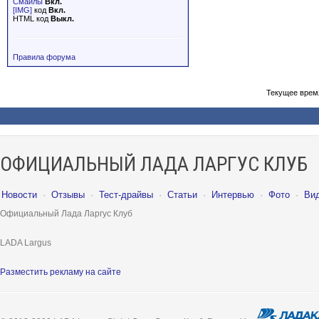
Смайлы
Вкл.
[IMG]
код
Вкл.
HTML код
Выкл.
Правила форума
Текущее врем
ОФИЦИАЛЬНЫЙ ЛАДА ЛАРГУС КЛУБ
Новости
·
Отзывы
·
Тест-драйвы
·
Статьи
·
Интервью
·
Фото
·
Ви
Официальный Лада Ларгус Клуб
LADA Largus
Разместить рекламу на сайте