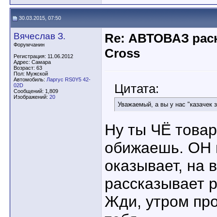
30.03.2015, 07:50
Вячеслав З.
Re: АВТОВАЗ рас
Форумчанин
Cross
Регистрация: 11.06.2012
Адрес: Самара
Возраст: 63
Пол: Мужской
Автомобиль:
Ларгус RS0Y5 42-
Цитата:
02D
Сообщений: 1,809
Изображений:
20
Уважаемый, а вы у нас "казачек 
Ну ты ЧЁ това
обижаешь. ОН
оказывает, на 
рассказывает 
Жди, утром про