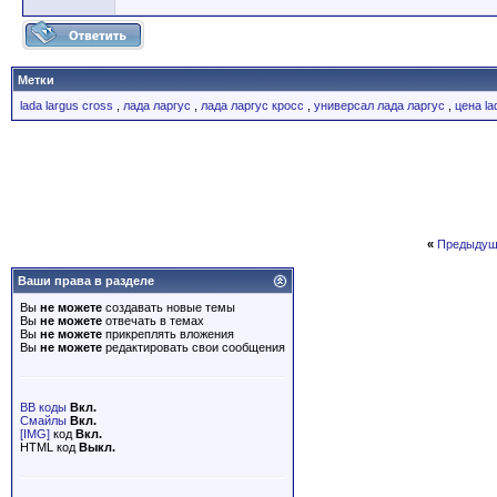
Метки
lada largus cross
,
лада ларгус
,
лада ларгус кросс
,
универсал лада ларгус
,
цена la
«
Предыдущ
Ваши права в разделе
Вы
не можете
создавать новые темы
Вы
не можете
отвечать в темах
Вы
не можете
прикреплять вложения
Вы
не можете
редактировать свои сообщения
BB коды
Вкл.
Смайлы
Вкл.
[IMG]
код
Вкл.
HTML код
Выкл.