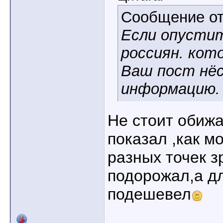
Сообщение о
Если опустит
россиян. кот
Ваш пост нёс
информацию.
Не стоит обижа
показал ,как м
разных точек з
подорожал,а д
подешевел