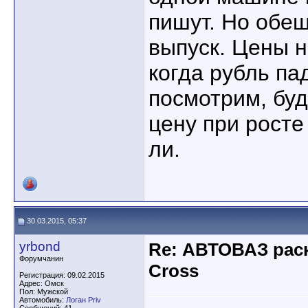
пишут. Но обе
выпуск. Цены н
когда рубль па
посмотрим, буд
цену при росте
ли.
30.03.2015, 05:37
yrbond
Re: АВТОВАЗ рас
Форумчанин
Cross
Регистрация: 09.02.2015
Адрес: Омск
Пол: Мужской
Автомобиль:
Логан Priv