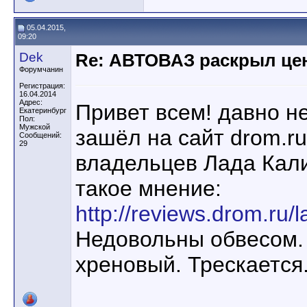
05.04.2015,
09:20
Dek
Re: АВТОВАЗ раскрыл це
Форумчанин
Регистрация:
16.04.2014
Адрес:
Привет всем! давно не
Екатеринбург
Пол:
Мужской
зашёл на сайт drom.r
Сообщений:
29
владельцев Лада Кали
такое мнение:
http://reviews.drom.ru/
Недовольны обвесом. 
хреновый. Трескается