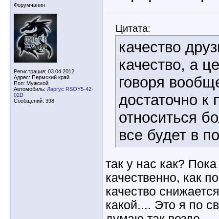
Форумчанин
Цитата:
качество друз
качество, а ц
Регистрация: 03.04.2012
говоря вообще
Адрес: Пермский край
Пол: Мужской
Автомобиль:
Ларгус RSOY5-42-
достаточно к 
02D
Сообщений: 398
относиться бо
все будет в п
так у нас как? Пока
качественно, как п
качество снижается
какой.... Это я по 
думаю так везде...