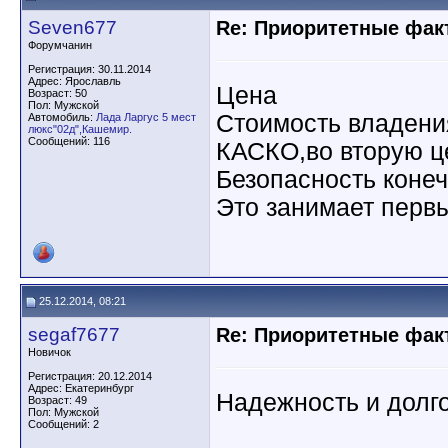
Seven677
Re: Приоритетные фак
Форумчанин
Регистрация: 30.11.2014
Адрес: Ярославль
Цена
Возраст: 50
Пол: Мужской
Стоимость владени
Автомобиль:
Лада Ларгус 5 мест
люкс"02д",Кашемир.
Сообщений: 116
КАСКО,во вторую ц
Безопасность коне
Это занимает первы
25.12.2014, 08:21
segaf7677
Re: Приоритетные фак
Новичок
Регистрация: 20.12.2014
Адрес: Екатеринбург
Надежность и долг
Возраст: 49
Пол: Мужской
Сообщений: 2