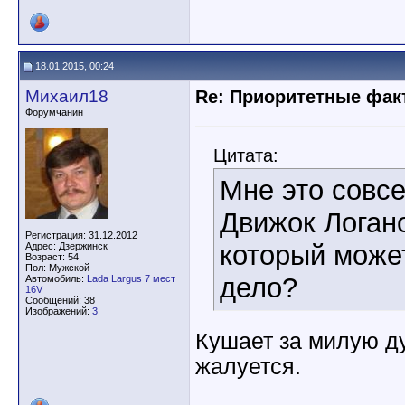
18.01.2015, 00:24
Михаил18
Re: Приоритетные фак
Форумчанин
Цитата:
Мне это совсе
Движок Логано
Регистрация: 31.12.2012
который может
Адрес: Дзержинск
Возраст: 54
Пол: Мужской
дело?
Автомобиль:
Lada Largus 7 мест
16V
Сообщений: 38
Изображений:
3
Кушает за милую ду
жалуется.