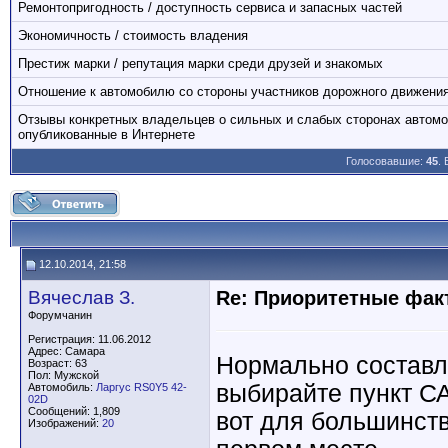
Ремонтопригодность / доступность сервиса и запасных частей
Экономичность / стоимость владения
Престиж марки / репутация марки среди друзей и знакомых
Отношение к автомобилю со стороны участников дорожного движени
Отзывы конкретных владельцев о сильных и слабых сторонах автом
опубликованные в Интернете
Голосовавшие:
45
.
12.10.2014, 21:58
Вячеслав З.
Re: Приоритетные фак
Форумчанин
Регистрация: 11.06.2012
Адрес: Самара
Нормально составле
Возраст: 63
Пол: Мужской
выбирайте пункт 
Автомобиль:
Ларгус RS0Y5 42-
02D
Сообщений: 1,809
вот для большинст
Изображений:
20