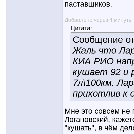
паставщиков.
Добавлено через 4 минуты
Цитата:
Сообщение о
Жаль что Лар
КИА РИО нап
кушает 92 и 
7л\100км. Ла
прихотлив к о
Мне это совсем не 
Логановский, кажет
"кушать", в чём дел