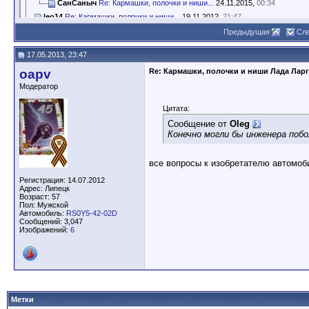
СанСаныч
Re: Кармашки, полочки и ниши...
24.11.2015,
00:34
leo14
Re: Кармашки, полочки и ниши...
19.11.2012,
21:47
leo14
Re: Кармашки, полочки и ниши...
19.11.2012,
22:34
Предыдущая
Сл
Byrmistr
Re: Кармашки, полочки и ниши...
20.11.2012,
10:52
17.05.2013, 23:47
vavanya
Re: Кармашки, полочки и ниши...
20.11.2012,
19:05
oapv
Re: Кармашки, полочки и ниши Лада Ларг
Byrmistr
Re: Кармашки, полочки и ниши...
20.11.2012,
21:18
samsa
Re: Кармашки, полочки и ниши...
20.11.2012,
22:01
Модератор
Byrmistr
Re: Кармашки, полочки и ниши...
21.11.2012,
09:41
Цитата:
Дмитрий2
Re: Кармашки, полочки и ниши...
21.11.2012,
11:08
Сообщение от
Oleg
Regius
Re: Кармашки, полочки и ниши...
21.11.2012,
11:15
Конечно могли бы инженера побо
vova74
Re: Кармашки, полочки и ниши...
06.03.2013,
11:19
alexxx
Re: Кармашки, полочки и ниши...
21.11.2012,
14:38
все вопросы к изобретателю автомоб
Юрий 57
Re: Кармашки, полочки и ниши...
21.11.2012,
22:18
Регистрация: 14.07.2012
p_a_v_e_l
Re: Кармашки, полочки и ниши...
22.11.2012,
09:30
Адрес: Липецк
leo14
Re: Кармашки, полочки и ниши...
23.11.2012,
00:35
Возраст: 57
Пол: Мужской
JaM
Re: Кармашки, полочки и ниши...
23.11.2012,
16:01
Автомобиль:
RS0Y5-42-02D
Сообщений: 3,047
Д-Митрий
Re: Кармашки, полочки и ниши...
05.03.2013,
14:19
Изображений:
6
akiman
Re: Кармашки, полочки и ниши...
05.03.2013,
22:57
p_a_v_e_l
Re: Кармашки, полочки и ниши...
06.03.2013,
09:38
Zig-Zag212
Re: Кармашки, полочки и ниши...
05.03.2013,
21:21
Smirnoff-503
Re: Кармашки, полочки и ниши...
06.03.2013,
10:00
andyp17
Re: Кармашки, полочки и ниши...
07.03.2013,
01:35
Метки
Smirnoff-503
Re: Кармашки, полочки и ниши...
07.03.2013,
07:49