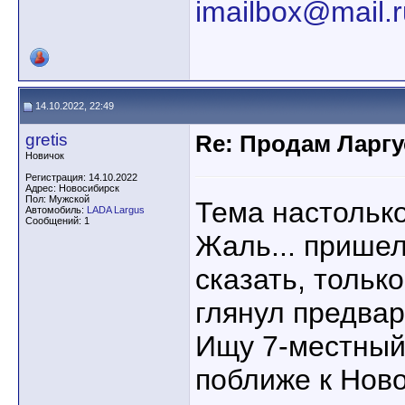
imailbox@mail.r
14.10.2022, 22:49
gretis
Re: Продам Ларгу
Новичок
Регистрация: 14.10.2022
Адрес: Новосибирск
Пол: Мужской
Тема настольк
Автомобиль:
LADA Largus
Сообщений: 1
Жаль... прише
сказать, тольк
глянул предвар
Ищу 7-местный
поближе к Нов