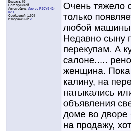
Возраст: 63
Очень тяжело о
Пол: Мужской
Автомобиль:
Ларгус RS0Y5 42-
02D
только появля
Сообщений: 1,809
Изображений:
20
любой машины, 
Недавно сыну 
перекупам. А к
салоне..... рен
женщина. Пока 
калину, на пер
натыкались или
объявления св
доме во двор
на продажу, хо