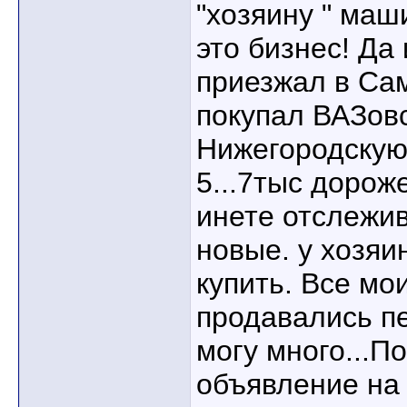
"хозяину " ма
это бизнес! Да и
приезжал в Са
покупал ВАЗовс
Нижегородскую
5...7тыс дорож
инете отслежи
новые. у хозяи
купить. Все м
продавались пе
могу много...П
объявление на