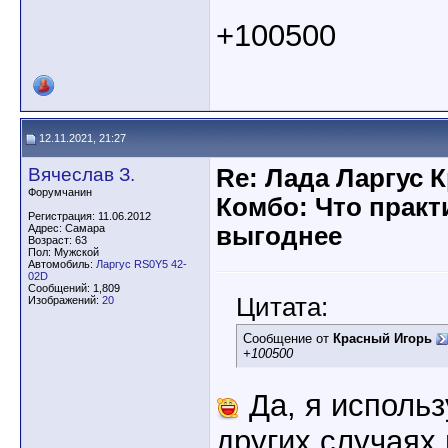
+100500
12.11.2021, 21:27
Вячеслав З.
Re: Лада Ларгус 
Форумчанин
Комбо: Что практ
Регистрация: 11.06.2012
Адрес: Самара
выгоднее
Возраст: 63
Пол: Мужской
Автомобиль:
Ларгус RS0Y5 42-
02D
Сообщений: 1,809
Цитата:
Изображений:
20
Сообщение от
Красный Игорь
+100500
Да, я использ
других случаях