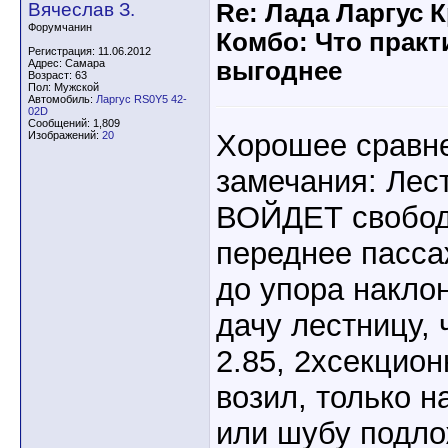
Вячеслав З.
Re: Лада Ларгус 
Форумчанин
Комбо: Что практ
Регистрация: 11.06.2012
Адрес: Самара
выгоднее
Возраст: 63
Пол: Мужской
Автомобиль:
Ларгус RS0Y5 42-
02D
Сообщений: 1,809
Хорошее сравн
Изображений:
20
замечания: Лест
ВОЙДЕТ свобод
переднее пасса
до упора наклон
дачу лестницу, 
2.85, 2хсекцион
возил, только н
или шубу подло