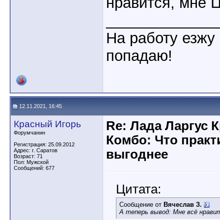
нравится, мне Ц
_____________
На работу езжу 
попадаю!
12.11.2021, 16:45
Красный Игорь
Re: Лада Ларгус 
Форумчанин
Комбо: Что практ
Регистрация: 25.09.2012
Адрес: г. Саратов
выгоднее
Возраст: 71
Пол: Мужской
Сообщений: 677
Цитата:
Сообщение от
Вячеслав З.
А теперь вывод: Мне всё нравит