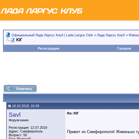
Официальный Лада Ларгус Клуб | Lada Largus Club
>
Лада Ларгус Клуб
>
Южный
ЮГ
Регистрация
Галерея
18.10.2018, 10:49
Savl
Re: ЮГ
Форумчанин
Регистрация: 12.07.2018
Привет из Симферополя! Живенько т
Адрес: Симферополь
Возраст: 50
Пол: Мужской