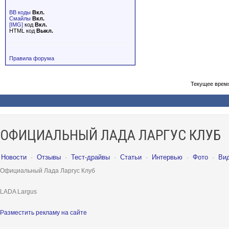
BB коды
Вкл.
Смайлы
Вкл.
[IMG]
код
Вкл.
HTML код
Выкл.
Правила форума
Текущее врем
ОФИЦИАЛЬНЫЙ ЛАДА ЛАРГУС КЛУБ
Новости
·
Отзывы
·
Тест-драйвы
·
Статьи
·
Интервью
·
Фото
·
Ви
Официальный Лада Ларгус Клуб
LADA Largus
Разместить рекламу на сайте