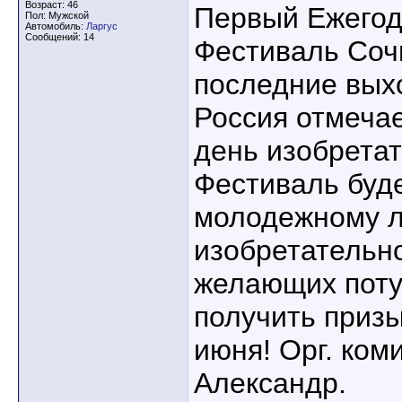
Возраст: 46
Первый Ежегод
Пол: Мужской
Автомобиль:
Ларгус
Сообщений: 14
Фестиваль Сочи
последние вых
Россия отмеча
день изобретат
Фестиваль буде
молодежному л
изобретательн
желающих поту
получить призы
июня! Орг. ком
Александр.