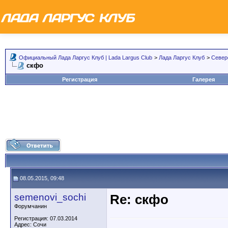
Официальный Лада Ларгус Клуб | Lada Largus Club
>
Лада Ларгус Клуб
>
Север
скфо
Регистрация
Галерея
08.05.2015, 09:48
semenovi_sochi
Re: скфо
Форумчанин
Регистрация: 07.03.2014
Адрес: Сочи