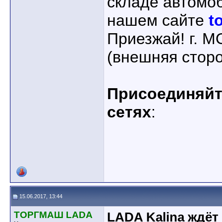
складе автомо
нашем сайте
t
Приезжай! г. 
(внешняя стор
Присоединяйте
сетях
:
15.06.2017, 13:44
ТОРГМАШ LADA
LADA Kalina ждёт