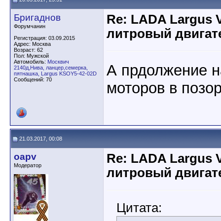
Бригаднов
Re: LADA Largus 
Форумчанин
литровый двигат
Регистрация: 03.09.2015
Адрес: Москва
Возраст: 62
Пол: Мужской
Автомобиль:
Москвич
А прдолжение 
2140д,Нива, ланцер,семерка,
пятнашка, Largus KSOY5-42-02D
Сообщений: 70
моторов в позор
21.03.2017, 00:08
oapv
Re: LADA Largus 
Модератор
литровый двигат
Цитата: