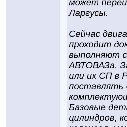
может перей
Ларгусы.
Сейчас двиг
проходит до
выполняют 
АВТОВАЗа. 
или их СП в 
поставлять 
комплектующ
Базовые дета
цилиндров, к