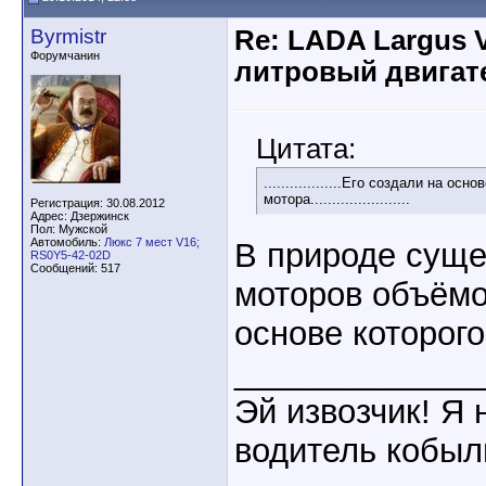
Byrmistr
Re: LADA Largus 
Форумчанин
литровый двигат
Цитата:
..................Его создали на о
мотора.......................
Регистрация: 30.08.2012
Адрес: Дзержинск
Пол: Мужской
Автомобиль:
Люкс 7 мест V16;
В природе суще
RS0Y5-42-02D
Сообщений: 517
моторов объёмо
основе которог
_____________
Эй извозчик! Я н
водитель кобыл