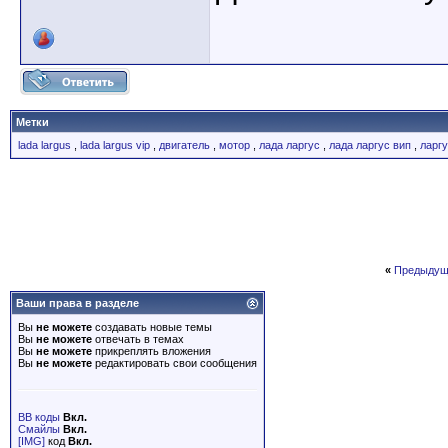
Метки
lada largus
,
lada largus vip
,
двигатель
,
мотор
,
лада ларгус
,
лада ларгус вип
,
ларг
«
Предыдущ
Ваши права в разделе
Вы
не можете
создавать новые темы
Вы
не можете
отвечать в темах
Вы
не можете
прикреплять вложения
Вы
не можете
редактировать свои сообщения
BB коды
Вкл.
Смайлы
Вкл.
[IMG]
код
Вкл.