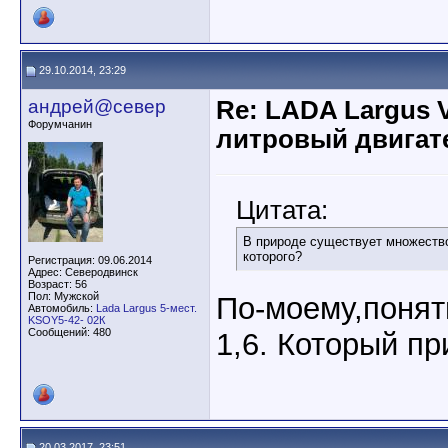
29.10.2014, 23:29
андрей@север
Re: LADA Largus 
Форумчанин
литровый двигат
Цитата:
В природе существует множество
которого?
Регистрация: 09.06.2014
Адрес: Северодвинск
Возраст: 56
Пол: Мужской
По-моему,понятн
Автомобиль:
Lada Largus 5-мест.
KSOY5-42- 02К
Сообщений: 480
1,6. Который пр
20.03.2017, 23:51