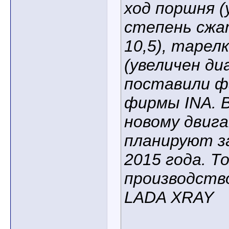
ход поршня (
степень сжа
10,5), тарел
(увеличен ди
поставили 
фирмы INA. 
новому двиг
планируют 
2015 года. Т
производств
LADA XRAY