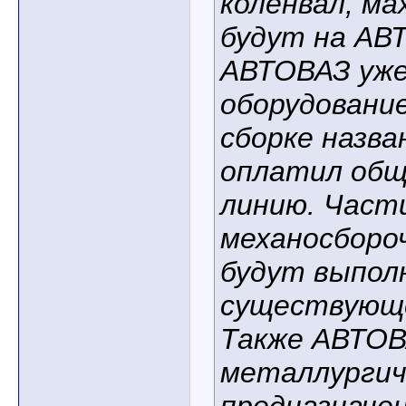
коленвал, ма
будут на АВ
АВТОВАЗ уже
оборудовани
сборке назва
оплатил общ
линию. Част
механосборо
будут выпол
существующе
Также АВТОВ
металлургич