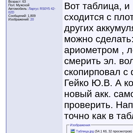
Возраст: 63
Вот таблица, и
Пол: Мужской
Автомобиль:
Ларгус RS0Y5 42-
02D
сходится с пло
Сообщений: 1,809
Изображений:
20
других аккумул
можно сделать:
ариометром , 
смерить эл. во
скопирповал с
Гейко Ю.В. А к
новый акк. сам
проверить. Нап
точно как в таб
Изображения
Таблица.jpg
(54.1 Кб, 32 просмотров)