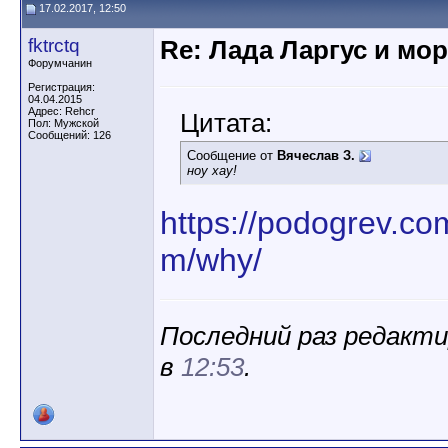
17.02.2017, 12:50
fktrctq
Re: Лада Ларгус и мо
Форумчанин
Регистрация:
04.04.2015
Адрес: Rehcr
Цитата:
Пол: Мужской
Сообщений: 126
Сообщение от
Вячеслав З.
ноу хау!
https://podogrev.co
m/why/
Последний раз редактир
в
12:53
.