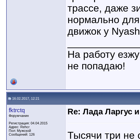
трассе, даже зи
нормально для
движок у Nyash
____________
На работу езжу
не попадаю!
16.02.2017, 12:21
fktrctq
Re: Лада Ларгус 
Форумчанин
Регистрация: 04.04.2015
Адрес: Rehcr
Пол: Мужской
Тысячи три не 
Сообщений: 126