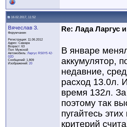
16.02.2017, 11:52
Вячеслав З.
Re: Лада Ларгус 
Форумчанин
Регистрация: 11.06.2012
Адрес: Самара
Возраст: 63
В январе меня
Пол: Мужской
Автомобиль:
Ларгус RS0Y5 42-
02D
аккумулятор, п
Сообщений: 1,809
Изображений:
20
недавние, сред
расход 13.0л. 
время 132л. За
поэтому так вы
пугайтесь этих
критерий счита