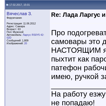
17.02.2017, 15:01
Вячеслав З.
Re: Лада Ларгус 
Форумчанин
Регистрация: 11.06.2012
Адрес: Самара
Возраст: 63
Про подогреват
Пол: Мужской
Автомобиль:
Ларгус RS0Y5 42-
02D
самовары это 
Сообщений: 1,809
Изображений:
20
НАСТОЯЩИМ я 
пыхтит как паро
патефон рабоч
имею, ручкой з
____________
На работу езжу
не попадаю!