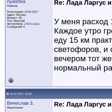
nyashka
Re: Лада Ларгус 
Новичок
Регистрация: 14.02.2017
Адрес: Москва
Возраст: 36
У меня расход 
Пол: Женский
Автомобиль:
LADA Largus
Сообщений: 6
Каждое утро гр
еду 15 км прак
светофоров, и 
вечером тот же
нормальный ра
15.02.2017, 10:20
Вячеслав З.
Re: Лада Ларгус 
Форумчанин