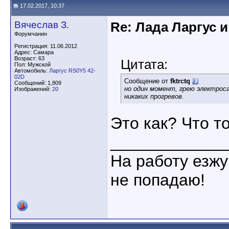
17.02.2017, 10:37
Вячеслав З.
Re: Лада Ларгус 
Форумчанин
Регистрация: 11.06.2012
Адрес: Самара
Возраст: 63
Цитата:
Пол: Мужской
Автомобиль:
Ларгус RS0Y5 42-
02D
Сообщение от
fktrctq
Сообщений: 1,809
но один момент, грею электроса
Изображений:
20
никаких прогревов.
Это как? Что то
____________
На работу езжу
не попадаю!