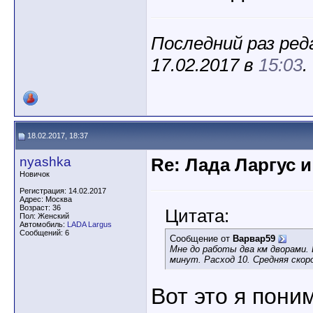
Последний раз ред
17.02.2017 в
15:03
.
18.02.2017, 18:37
nyashka
Re: Лада Ларгус 
Новичок
Регистрация: 14.02.2017
Адрес: Москва
Возраст: 36
Цитата:
Пол: Женский
Автомобиль:
LADA Largus
Сообщений: 6
Сообщение от
Варвар59
Мне до работы два км дворами. 
минут. Расход 10. Средняя скор
Вот это я пони