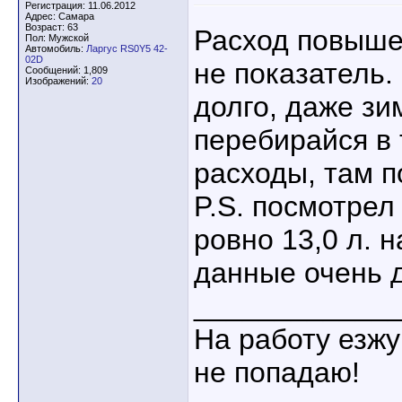
Регистрация: 11.06.2012
Адрес: Самара
Возраст: 63
Расход повыше
Пол: Мужской
Автомобиль:
Ларгус RS0Y5 42-
02D
не показатель. 
Сообщений: 1,809
Изображений:
20
долго, даже зи
перебирайся в 
расходы, там п
P.S. посмотрел 
ровно 13,0 л. 
данные очень д
____________
На работу езжу
не попадаю!