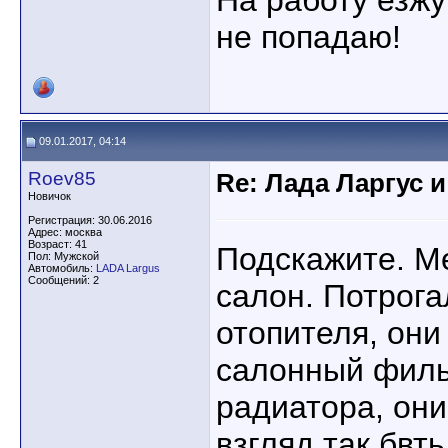
На работу езжу
не попадаю!
09.01.2017, 04:14
Roev85
Re: Лада Ларгус 
Новичок
Регистрация: 30.06.2016
Адрес: москва
Возраст: 41
Подскажите. М
Пол: Мужской
Автомобиль:
LADA Largus
Сообщений: 2
салон. Потрога
отопителя, они
салонный филь
радиатора, они
взгляд так бвт