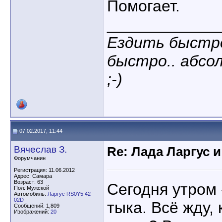
Помогает.
____________
Ездить быстр
быстро.. абсо
;-)
07.02.2017, 11:44
Вячеслав З.
Re: Лада Ларгус 
Форумчанин
Регистрация: 11.06.2012
Адрес: Самара
Возраст: 63
Сегодня утром 
Пол: Мужской
Автомобиль:
Ларгус RS0Y5 42-
02D
тыка. Всё жду,
Сообщений: 1,809
Изображений:
20