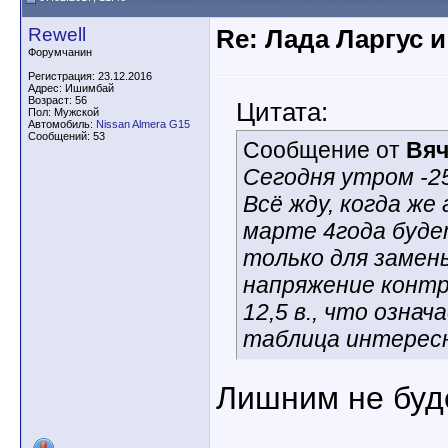
Rewell
Re: Лада Ларгус 
Форумчанин
Регистрация: 23.12.2016
Адрес: Ишимбай
Возраст: 56
Цитата:
Пол: Мужской
Автомобиль:
Nissan Almera G15
Сообщений: 53
Сообщение от
Вяч
Сегодня утром -25
Всё жду, когда же
марте 4года буде
только для замен
напряжение контр
12,5 в., что означа
таблица интересна
Лишним не буде