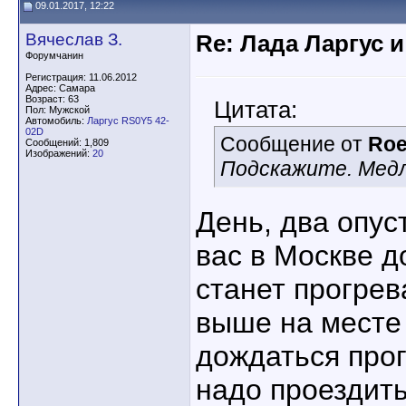
09.01.2017, 12:22
Вячеслав З.
Re: Лада Ларгус 
Форумчанин
Регистрация: 11.06.2012
Адрес: Самара
Возраст: 63
Цитата:
Пол: Мужской
Автомобиль:
Ларгус RS0Y5 42-
02D
Сообщение от
Roe
Сообщений: 1,809
Изображений:
20
Подскажите. Медл
День, два опус
вас в Москве д
станет прогрева
выше на месте
дождаться прог
надо проездить