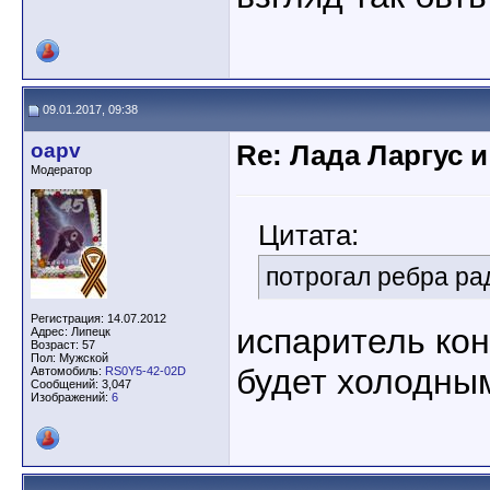
09.01.2017, 09:38
oapv
Re: Лада Ларгус 
Модератор
Цитата:
потрогал ребра ра
Регистрация: 14.07.2012
испаритель ко
Адрес: Липецк
Возраст: 57
Пол: Мужской
будет холодны
Автомобиль:
RS0Y5-42-02D
Сообщений: 3,047
Изображений:
6