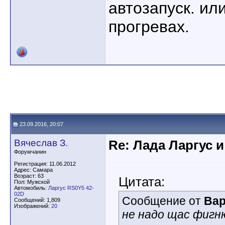
автозапуск. ил
прогревах.
23.09.2016, 20:07
Вячеслав З.
Re: Лада Ларгус 
Форумчанин
Регистрация: 11.06.2012
Адрес: Самара
Возраст: 63
Цитата:
Пол: Мужской
Автомобиль:
Ларгус RS0Y5 42-
02D
Сообщение от
Вар
Сообщений: 1,809
Изображений:
20
не надо щас фигню