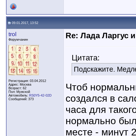
09.01.2017, 13:52
trol
Re: Лада Ларгус 
Форумчанин
Цитата:
Подскажите. Медле
Регистрация: 03.04.2012
Чтоб нормальн
Адрес: Москва
Возраст: 62
Пол: Мужской
создался в сал
Автомобиль:
RS0Y5-42-02D
Сообщений: 373
часа для такого
нормально был
месте - минут 2