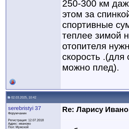
250-300 км да
этом за спинко
спортивные су
теплее зимой н
отопителя нужн
скорость .(для
можно плед).
02.03.2025, 10:42
serebristyi 37
Re: Ларису Ивано
Форумчанин
Регистрация: 12.07.2018
Адрес: иваново
Пол: Мужской