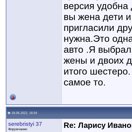
версия удобна 
вы жена дети и
пригласили др
нужна.Это одн
авто .Я выбрал
жены и двоих 
итого шестеро.
самое то.
18.06.2022, 16:54
serebristyi 37
Re: Ларису Ивано
Форумчанин