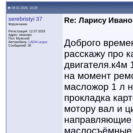
08.02.2026, 10:29
serebristyi 37
Re: Ларису Ивано
Форумчанин
Регистрация: 12.07.2018
Адрес: иваново
Пол: Мужской
Доброго времен
Автомобиль:
LADA Largus
Сообщений: 35
расскажу про 
двигателя.к4м 
на момент рем
масложор 1 л н
прокладка карт
мотору вал и 
направляющие 
маслосъёмные 