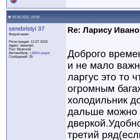
05.06.2022, 19:59
serebristyi 37
Re: Ларису Ивано
Форумчанин
Регистрация: 12.07.2018
Адрес: иваново
Пол: Мужской
Доброго време
Автомобиль:
LADA Largus
Сообщений: 35
и не мало важ
ларгус это то ч
огромным бага
холодильник до
дальше можно 
дверкой.Удобно
третий ряд(есл