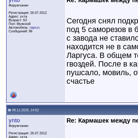
Re: Кармашек между п
Форумчанин
Регистрация: 26.07.2012
Адрес: ухта
Сегодня снял подк
Возраст: 63
Пол: Мужской
под 5 саморезов в 
Автомобиль:
ларгус
Сообщений: 98
с завода не ставил
находится не в сам
Ларгуса. В общем т
гвоздей. После в к
пушсало, мовиль, о
счастье
08.11.2025, 14:52
ynto
Re: Кармашек между п
Форумчанин
Регистрация: 26.07.2012
Адрес: ухта