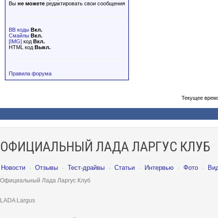
Вы
не можете
редактировать свои сообщения
BB коды
Вкл.
Смайлы
Вкл.
[IMG]
код
Вкл.
HTML код
Выкл.
Правила форума
Текущее врем
ОФИЦИАЛЬНЫЙ ЛАДА ЛАРГУС КЛУБ
Новости
·
Отзывы
·
Тест-драйвы
·
Статьи
·
Интервью
·
Фото
·
Ви
Официальный Лада Ларгус Клуб
LADA Largus