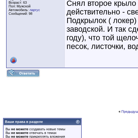
Снял второе крыло 
Возраст: 63
Пол: Мужской
действительно - све
Автомобиль:
ларгус
Сообщений: 98
Подкрылок ( локер)
заводской. И так сд
году), что той щело
песок, листочки, во
«
Предыдущ
Ваши права в разделе
Вы
не можете
создавать новые темы
Вы
не можете
отвечать в темах
Вы
не можете
прикреплять вложения