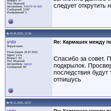
Возраст: 57
Пол: Мужской
следует открутить 
Автомобиль:
RS0Y5-42-02D
Сообщений: 3,047
Изображений:
6
03.05.2025, 17:36
ynto
Re: Кармашек между п
Форумчанин
Регистрация: 26.07.2012
Адрес: ухта
Спасибо за совет. 
Возраст: 63
Пол: Мужской
подкрылок. Просвер
Автомобиль:
ларгус
Сообщений: 98
последствия будут 
отпишусь
06.11.2025, 15:27
ynto