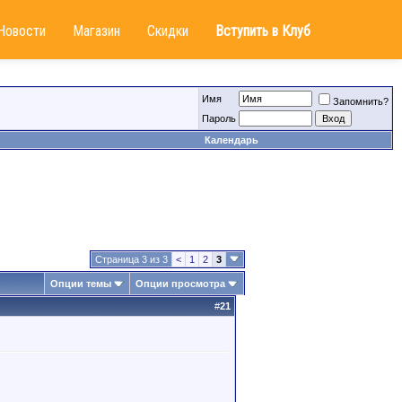
Новости
Магазин
Скидки
Вступить в Клуб
Имя
Запомнить?
Пароль
Календарь
Страница 3 из 3
<
1
2
3
Опции темы
Опции просмотра
#
21