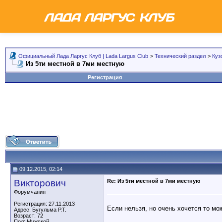
Официальный Лада Ларгус Клуб | Lada Largus Club
>
Технический раздел
>
Куз
Из 5ти местной в 7ми местную
Регистрация
09.12.2015, 02:14
Викторович
Re: Из 5ти местной в 7ми местную
Форумчанин
Регистрация: 27.11.2013
Если нельзя, но очень хочется то мож
Адрес: Бугульма Р.Т.
Возраст: 72
Пол: Мужской