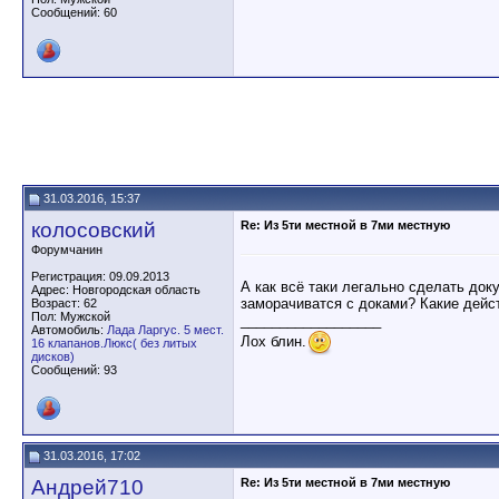
Сообщений: 60
31.03.2016, 15:37
колосовский
Re: Из 5ти местной в 7ми местную
Форумчанин
Регистрация: 09.09.2013
А как всё таки легально сделать док
Адрес: Новгородская область
заморачиватся с доками? Какие дейс
Возраст: 62
Пол: Мужской
__________________
Автомобиль:
Лада Ларгус. 5 мест.
Лох блин.
16 клапанов.Люкс( без литых
дисков)
Сообщений: 93
31.03.2016, 17:02
Андрей710
Re: Из 5ти местной в 7ми местную