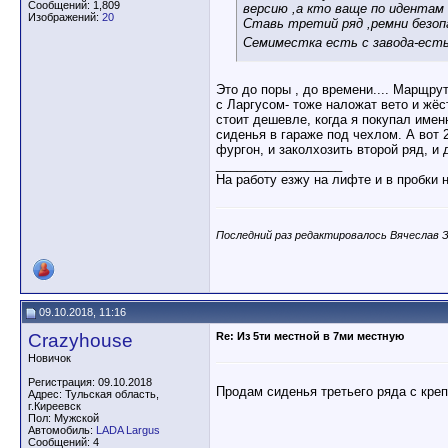
Сообщений: 1,809
версию ,а кто ваще по идентам
Изображений:
20
Ставь третий ряд ,ремни безопа
Семиместка есть с завода-есть
Это до поры , до времени.... Марщру
с Ларгусом- тоже наложат вето и жёст
стоит дешевле, когда я покупал имен
сиденья в гараже под чехлом. А вот 
фургон, и заколхозить второй ряд, и 
__________________
На работу езжу на лифте и в пробки 
Последний раз редактировалось Вячеслав З.
09.10.2018, 11:16
Crazyhouse
Re: Из 5ти местной в 7ми местную
Новичок
Регистрация: 09.10.2018
Продам сиденья третьего ряда с креп
Адрес: Тульская область,
г.Киреевск
Пол: Мужской
Автомобиль:
LADA Largus
Сообщений: 4