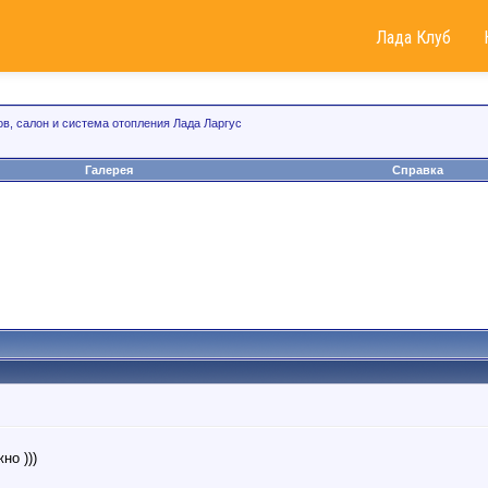
Лада Клуб
ов, салон и система отопления Лада Ларгус
Галерея
Справка
но )))