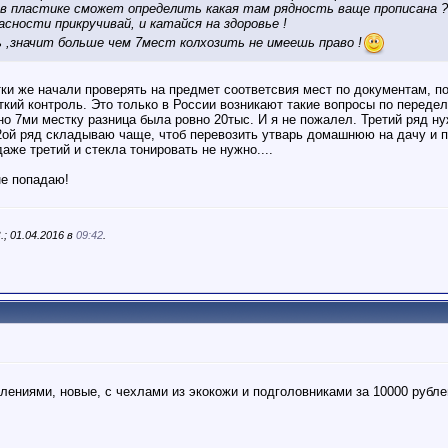
 в пластике сможет определить какая там рядность ваще прописана ?!
сности прикручивай, и катайся на здоровье !
 ,значит больше чем 7мест колхозить не имеешь право !
тки же начали проверять на предмет соответсвия мест по документам, 
кий контроль. Это только в России возникают такие вопросы по переделки
но 7ми местку разница была ровно 20тыс. И я не пожалел. Третий ряд ну
2ой ряд складываю чаще, чтоб перевозить утварь домашнюю на дачу и п
даже третий и стекла тонировать не нужно....
не попадаю!
; 01.04.2016 в
09:42
.
лениями, новые, с чехлами из экокожи и подголовниками за 10000 рубле