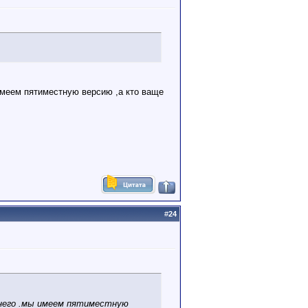
имеем пятиместную версию ,а кто ваще
#
24
 него .мы имеем пятиместную