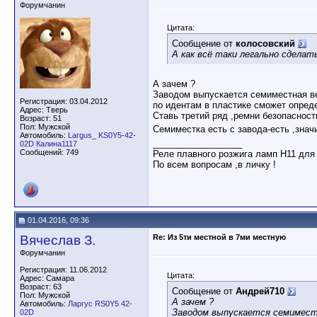
Форумчанин
Цитата:
Сообщение от
колосовский
А как всё таки легально сдела
А зачем ?
Заводом выпускается семиместная ве
Регистрация: 03.04.2012
по идентам в пластике сможет опреде
Адрес: Тверь
Ставь третий ряд ,ремни безопасности
Возраст: 51
Пол: Мужской
Семиместка есть с завода-есть ,знач
Автомобиль:
Largus_ KS0Y5-42-
__________________
02D Калина1117
Сообщений: 749
Реле плавного розжига ламп Н11 для
По всем вопросам ,в личку !
01.04.2016, 09:36
Вячеслав З.
Re: Из 5ти местной в 7ми местную
Форумчанин
Регистрация: 11.06.2012
Цитата:
Адрес: Самара
Возраст: 63
Сообщение от
Андрей710
Пол: Мужской
А зачем ?
Автомобиль:
Ларгус RS0Y5 42-
Заводом выпускается семимест
02D