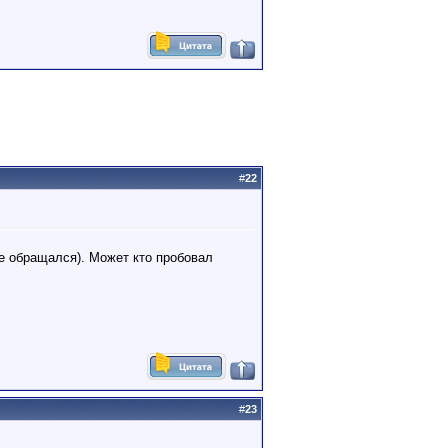
#
22
не обращался). Может кто пробовал
#
23