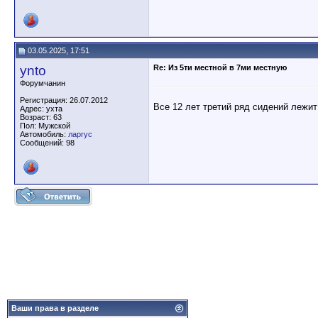
03.05.2025, 17:51
ynto
Re: Из 5ти местной в 7ми местную
Форумчанин
Регистрация: 26.07.2012
Все 12 лет третий ряд сидений лежит
Адрес: ухта
Возраст: 63
Пол: Мужской
Автомобиль:
ларгус
Сообщений: 98
Ваши права в разделе