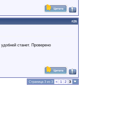
#
26
е удобней станет. Проверено
Страница 3 из 3
<
1
2
3