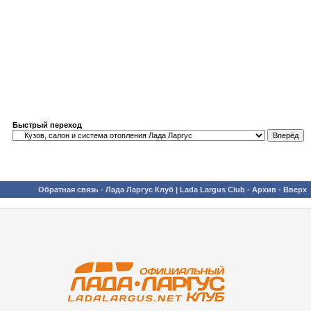
Быстрый переход
Обратная связь
-
Лада Ларгус Клуб | Lada Largus Club
-
Архив
-
Вверх