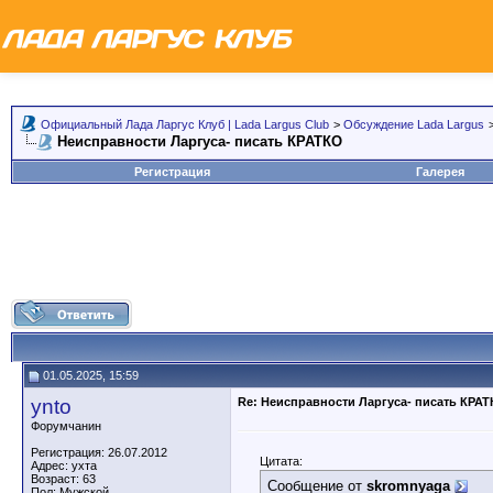
Официальный Лада Ларгус Клуб | Lada Largus Club
>
Обсуждение Lada Largus
Неисправности Ларгуса- писать КРАТКО
Регистрация
Галерея
01.05.2025, 15:59
ynto
Re: Неисправности Ларгуса- писать КРА
Форумчанин
Регистрация: 26.07.2012
Цитата:
Адрес: ухта
Возраст: 63
Сообщение от
skromnyaga
Пол: Мужской