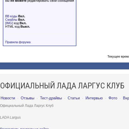
Вы
не можете
редактировать свои сообщения
BB коды
Вкл.
Смайлы
Вкл.
[IMG]
код
Вкл.
HTML код
Выкл.
Правила форума
Текущее врем
ОФИЦИАЛЬНЫЙ ЛАДА ЛАРГУС КЛУБ
Новости
·
Отзывы
·
Тест-драйвы
·
Статьи
·
Интервью
·
Фото
·
Ви
Официальный Лада Ларгус Клуб
LADA Largus