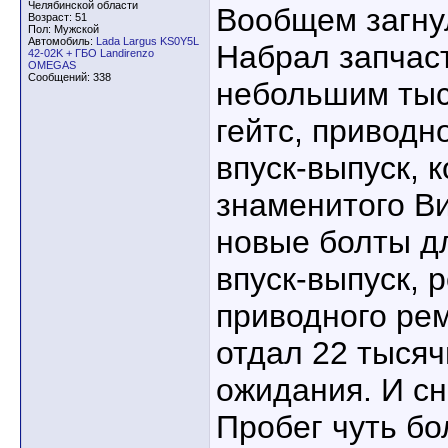
Челябинской области
Вообщем загнул
Возраст: 51
Пол: Мужской
Автомобиль:
Lada Largus KS0Y5L
Набрал запчаст
42-02K + ГБО Landirenzo
OMEGAS
Сообщений: 338
небольшим тыс
гейтс, приводн
впуск-выпуск, 
знаменитого Ви
новые болты д
впуск-выпуск, 
приводного рем
отдал 22 тысяч
ожидания. И сн
Пробег чуть бо