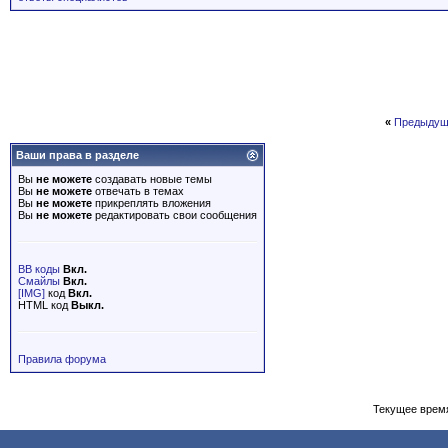
«
Предыдущ
Ваши права в разделе
Вы
не можете
создавать новые темы
Вы
не можете
отвечать в темах
Вы
не можете
прикреплять вложения
Вы
не можете
редактировать свои сообщения
BB коды
Вкл.
Смайлы
Вкл.
[IMG]
код
Вкл.
HTML код
Выкл.
Правила форума
Текущее врем