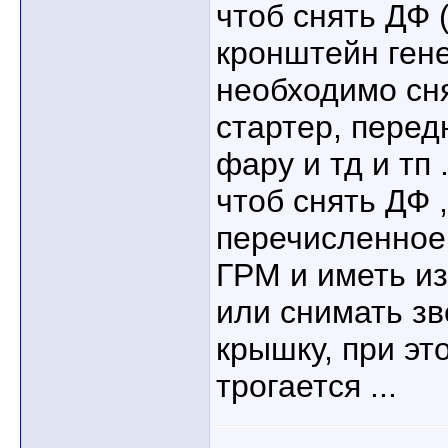
чтоб снять ДФ 
кронштейн гене
необходимо сня
стартер, перед
фару и тд и тп .
чтоб снять ДФ 
перечисленное,
ГРМ и иметь из
или снимать з
крышку, при эт
трогается ...