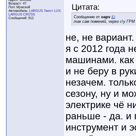
Возраст: 47
Цитата:
Пол: Мужской
Автомобиль:
LARGUS 7мест LUX;
LARGUS CROSS
Сообщение от
oapv
Сообщений: 912
так сам поменяй, через с\у ГР
не, не вариант.
я с 2012 года 
машинами. как 
и не беру в рук
незачем. тольк
сезону, ну и м
электрике чё н
раньше - да. и
инструмент и э