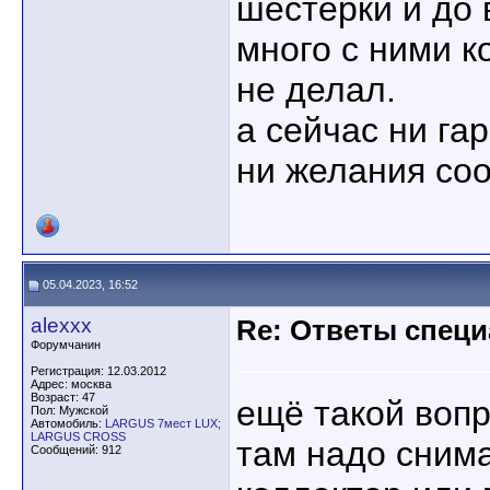
шестёрки и до 
много с ними к
не делал.
а сейчас ни га
ни желания соо
05.04.2023, 16:52
alexxx
Re: Ответы спец
Форумчанин
Регистрация: 12.03.2012
Адрес: москва
Возраст: 47
ещё такой вопр
Пол: Мужской
Автомобиль:
LARGUS 7мест LUX;
LARGUS CROSS
там надо снима
Сообщений: 912