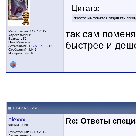
Цитата:
просто не хочется отдавать поряд
так сам поменяй
Регистрация: 14.07.2012
Адрес: Липецк
Возраст: 57
быстрее и деш
Пол: Мужской
Автомобиль:
RS0Y5-42-02D
Сообщений: 3,047
Изображений:
6
05.04.2023, 12:26
alexxx
Re: Ответы спец
Форумчанин
Регистрация: 12.03.2012
Адрес: москва