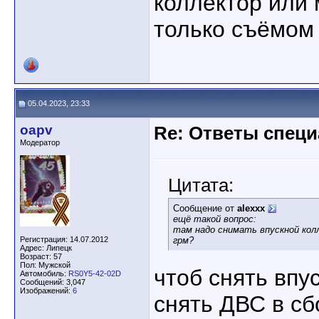
коллектор или
только съёмом 
05.04.2023, 23:33
oapv
Re: Ответы спец
Модератор
Цитата:
Сообщение от
alexxx
ещё такой вопрос:
там надо снимать впускной кол
Регистрация: 14.07.2012
грм?
Адрес: Липецк
Возраст: 57
Пол: Мужской
чтоб снять впу
Автомобиль:
RS0Y5-42-02D
Сообщений: 3,047
Изображений:
6
снять ДВС в сбо