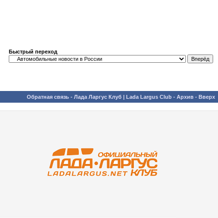
Быстрый переход
Обратная связь
-
Лада Ларгус Клуб | Lada Largus Club
-
Архив
-
Вверх