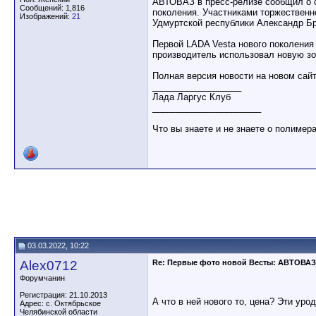
АВТОВАЗ в пресс-релизе сообщил о с
Сообщений: 1,816
поколения. Участниками торжественн
Изображений:
21
Удмуртской республики Александр Б
Первой LADA Vesta нового поколения
производитель использовал новую з
Полная версия новости на новом са
__________________
Лада Ларгус Клуб
______________________
Что вы знаете и не знаете о полимер
03.03.2022, 10:22
Alex0712
Re: Первые фото новой Весты: АВТОВАЗ 
Форумчанин
Регистрация: 21.10.2013
А что в ней нового то, цена? Эти уро
Адрес: с. Октябрьское
Челябинской области