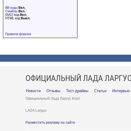
BB коды
Вкл.
Смайлы
Вкл.
[IMG]
код
Вкл.
HTML код
Выкл.
Правила форума
ОФИЦИАЛЬНЫЙ ЛАДА ЛАРГУС
Новости
·
Отзывы
·
Тест-драйвы
·
Статьи
·
Интервью
Официальный Лада Ларгус Клуб
LADA Largus
Разместить рекламу на сайте