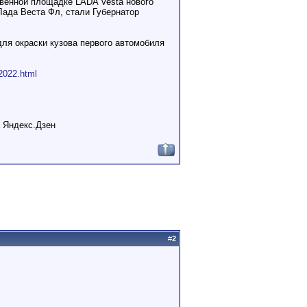
твенной площадке LADA Vesta нового
Лада Веста Фл, стали Губернатор
ля окраски кузова первого автомобиля
-2022.html
а Яндекс.Дзен
#
2