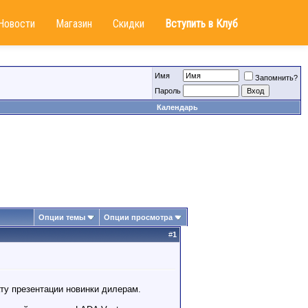
Новости
Магазин
Скидки
Вступить в Клуб
Имя
Запомнить?
Пароль
Календарь
Опции темы
Опции просмотра
#
1
ту презентации новинки дилерам.