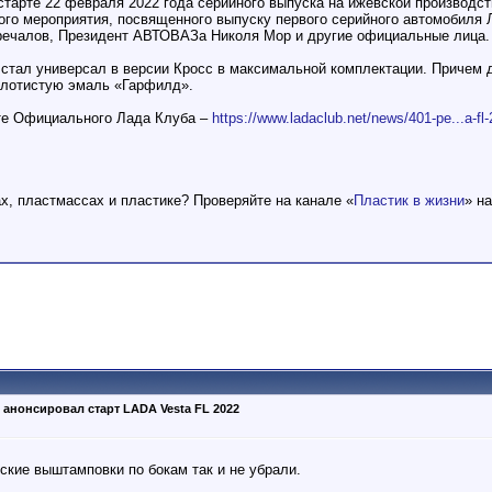
тарте 22 февраля 2022 года серийного выпуска на ижевской производс
ого мероприятия, посвященного выпуску первого серийного автомобиля 
речалов, Президент АВТОВАЗа Николя Мор и другие официальные лица.
 стал универсал в версии Кросс в максимальной комплектации. Причем д
олотистую эмаль «Гарфилд».
йте Официального Лада Клуба –
https://www.ladaclub.net/news/401-pe...a-fl
ах, пластмассах и пластике? Проверяйте на канале «
Пластик в жизни
» н
анонсировал старт LADA Vesta FL 2022
дские выштамповки по бокам так и не убрали.