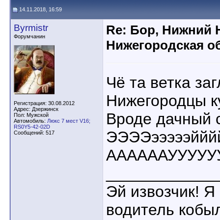
14.11.2018, 16:59
Byrmistr
Re: Бор, Нижний 
Форумчанин
Нижегородская об
Чё та ветка за
Нижегородцы к
Регистрация: 30.08.2012
Адрес: Дзержинск
Вроде дачный с
Пол: Мужской
Автомобиль:
Люкс 7 мест V16;
RS0Y5-42-02D
ЭЭЭЭэээээййй
Сообщений: 517
ААААААУУУУУУ
____________
Эй извозчик! Я 
водитель кобы