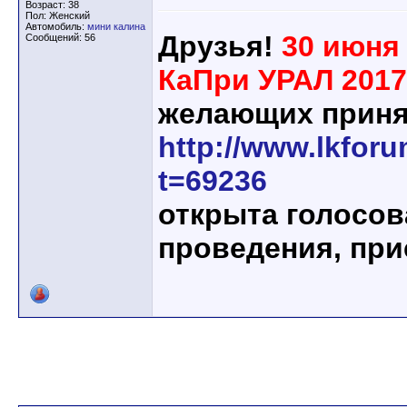
Возраст: 38
Пол: Женский
Автомобиль:
мини калина
Друзья!
30 июня 
Сообщений: 56
КаПри УРАЛ 2017
желающих приня
http://www.lkfor
t=69236
открыта голосов
проведения, при