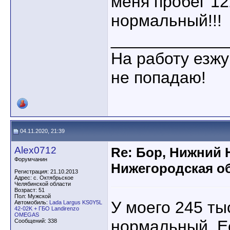
меня пробег 12
нормальный!!!
____________
На работу езжу
не попадаю!
04.11.2020, 21:39
Alex0712
Re: Бор, Нижний 
Форумчанин
Нижегородская об
Регистрация: 21.10.2013
Адрес: с. Октябрьское
Челябинской области
Возраст: 51
Пол: Мужской
У моего 245 ты
Автомобиль:
Lada Largus KS0Y5L
42-02K + ГБО Landirenzo
OMEGAS
нормальный. Ес
Сообщений: 338