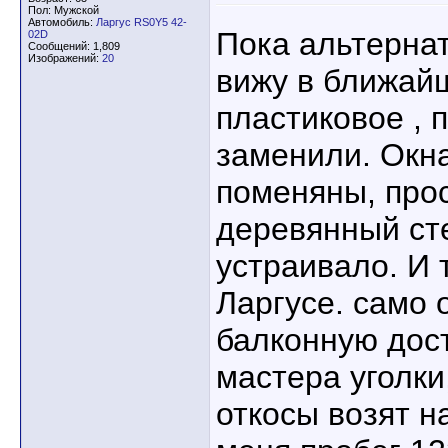
Пол: Мужской
Автомобиль:
Ларгус RS0Y5 42-
Пока альтернат
02D
Сообщений: 1,809
Изображений:
20
вижу в ближай
пластиковое , 
заменили. Окна
поменяны, про
деревянный сте
устраивало. И 
Ларгусе. само 
балконную дост
мастера уголки
откосы возят н