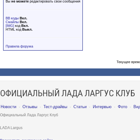
Вы
не можете
редактировать свои сообщения
BB коды
Вкл.
Смайлы
Вкл.
[IMG]
код
Вкл.
HTML код
Выкл.
Правила форума
Текущее врем
ОФИЦИАЛЬНЫЙ ЛАДА ЛАРГУС КЛУБ
Новости
·
Отзывы
·
Тест-драйвы
·
Статьи
·
Интервью
·
Фото
·
Ви
Официальный Лада Ларгус Клуб
LADA Largus