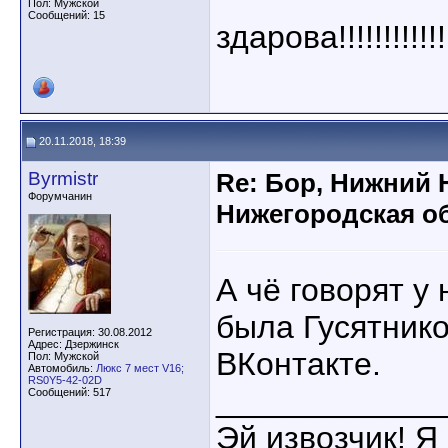
Пол: Мужской
Сообщений: 15
здарова!!!!!!!!!!!!
20.11.2018, 18:39
Byrmistr
Re: Бор, Нижний 
Форумчанин
Нижегородская об
А чё говорят у
была Гусятнико
Регистрация: 30.08.2012
Адрес: Дзержинск
ВКонтакте.
Пол: Мужской
Автомобиль:
Люкс 7 мест V16;
RS0Y5-42-02D
____________
Сообщений: 517
Эй извозчик! Я 