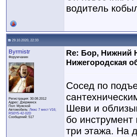
водитель кобы
29.10.2020, 22:33
Byrmistr
Re: Бор, Нижний 
Форумчанин
Нижегородская об
Сосед по подъе
сантехническим
Регистрация: 30.08.2012
Адрес: Дзержинск
Шеви и облизы
Пол: Мужской
Автомобиль:
Люкс 7 мест V16;
RS0Y5-42-02D
бо инструмент 
Сообщений: 517
три этажа. На 