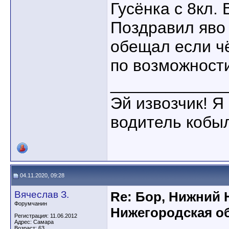
Гусёнка с 8кл. 
Поздравил яво
обещал если ч
по возможност
____________
Эй извозчик! Я 
водитель кобы
04.11.2020, 09:28
Вячеслав З.
Re: Бор, Нижний 
Форумчанин
Нижегородская об
Регистрация: 11.06.2012
Адрес: Самара
Возраст: 63