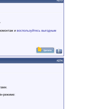
#
273
*
номонтаж и
воспользуйтесь выгодным
#
274
тами.
йн-режиме: