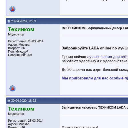
23.04.2020, 12:59
Техинком
Re: ТЕХИНКОМ - официальный дилер LA
Модератор
Регистрация: 28.03.2014
Адрес: Москва
Забронируйте LADA online по лучш
Возраст: 36
Пол: Мужской
Сообщений: 269
Прямо сейчас
лучшее время для onli
работают удаленно и с удовольствие
До 30 апреля вас ждет большой скл
Мы приготовили для вас особые п
30.04.2020, 18:22
Техинком
Запишитесь на сервис ТЕХИНКОМ LADA o
Модератор
Регистрация: 28.03.2014
Адрес: Москва
Уважаемые клиенты!
Возраст: 36