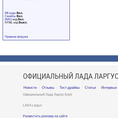
BB коды
Вкл.
Смайлы
Вкл.
[IMG]
код
Вкл.
HTML код
Выкл.
Правила форума
ОФИЦИАЛЬНЫЙ ЛАДА ЛАРГУС
Новости
·
Отзывы
·
Тест-драйвы
·
Статьи
·
Интервью
Официальный Лада Ларгус Клуб
LADA Largus
Разместить рекламу на сайте