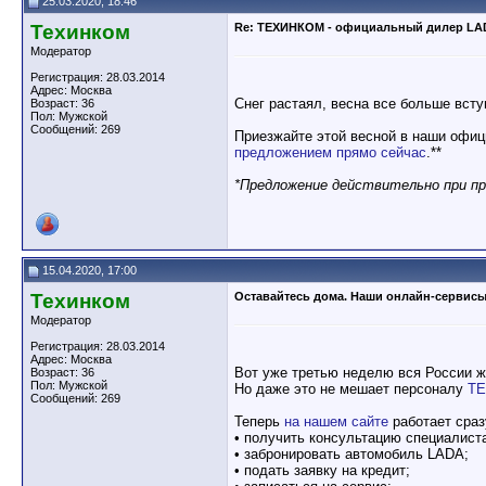
25.03.2020, 18:46
Техинком
Re: ТЕХИНКОМ - официальный дилер LA
Модератор
Регистрация: 28.03.2014
Адрес: Москва
Снег растаял, весна все больше всту
Возраст: 36
Пол: Мужской
Сообщений: 269
Приезжайте этой весной в наши офи
предложением прямо сейчас
.**
*Предложение действительно при пр
15.04.2020, 17:00
Техинком
Оставайтесь дома. Наши онлайн-сервисы
Модератор
Регистрация: 28.03.2014
Адрес: Москва
Вот уже третью неделю вся России ж
Возраст: 36
Пол: Мужской
Но даже это не мешает персоналу
Т
Сообщений: 269
Теперь
на нашем сайте
работает сраз
• получить консультацию специалиста
• забронировать автомобиль LADA;
• подать заявку на кредит;