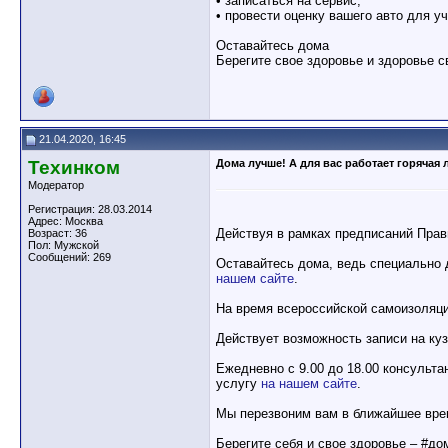
• записаться на сервис;
• провести оценку вашего авто для уч
Оставайтесь дома
Берегите свое здоровье и здоровье с
21.04.2020, 16:45
Техинком
Дома лучше! А для вас работает горяча
Модератор
Регистрация: 28.03.2014
Адрес: Москва
Действуя в рамках предписаний Прав
Возраст: 36
Пол: Мужской
Сообщений: 269
Оставайтесь дома, ведь специально 
нашем сайте
.
На время всероссийской самоизоляц
Действует возможность записи на ку
Ежедневно с 9.00 до 18.00 консульт
услугу
на нашем сайте
.
Мы перезвоним вам в ближайшее вре
Берегите себя и свое здоровье – #д