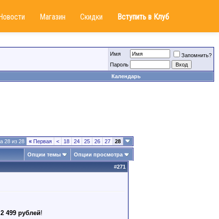
Новости
Магазин
Скидки
Вступить в Клуб
Имя
Запомнить?
Пароль
Календарь
а 28 из 28
«
Первая
<
18
24
25
26
27
28
Опции темы
Опции просмотра
#
271
 2 499 рублей
!