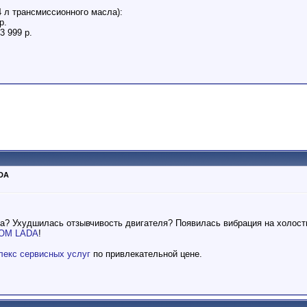
4 л трансмиссионного масла):
р.
3 999 р.
DA
ва? Ухудшилась отзывчивость двигателя? Появилась вибрация на холос
ОМ LADA
!
лекс сервисных услуг
по привлекательной цене.