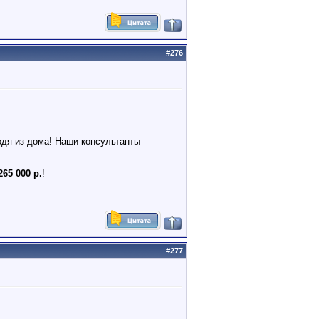
#
276
одя из дома! Наши консультанты
265 000 р.
!
#
277