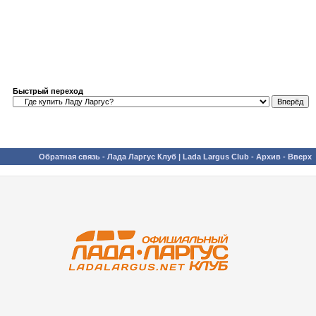
Быстрый переход
Обратная связь
-
Лада Ларгус Клуб | Lada Largus Club
-
Архив
-
Вверх