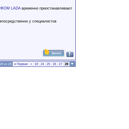
НКОМ LADA
временно приостанавливают
непосредственно у специалистов
28 из 28
«
Первая
<
18
24
25
26
27
28