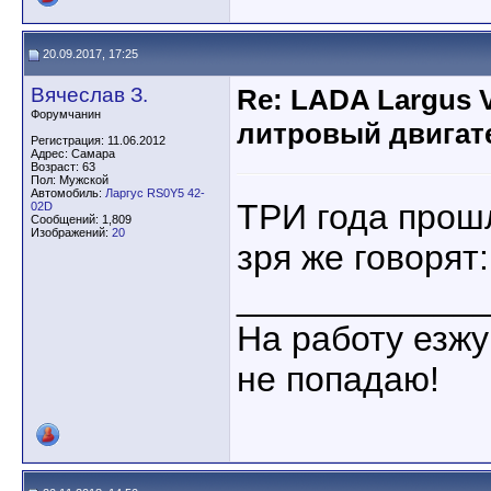
20.09.2017, 17:25
Вячеслав З.
Re: LADA Largus 
Форумчанин
литровый двигат
Регистрация: 11.06.2012
Адрес: Самара
Возраст: 63
Пол: Мужской
Автомобиль:
Ларгус RS0Y5 42-
ТРИ года прошл
02D
Сообщений: 1,809
Изображений:
20
зря же говорят:
____________
На работу езжу
не попадаю!