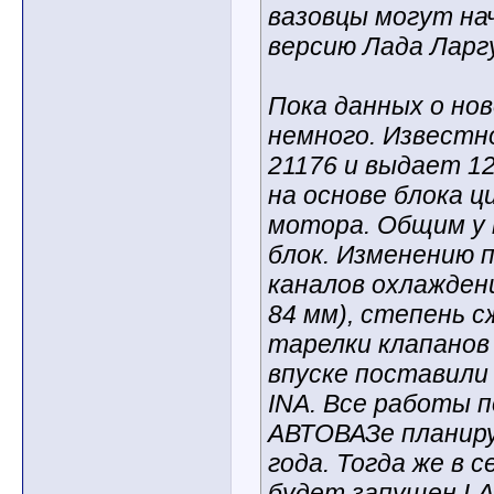
вазовцы могут н
версию Лада Ларгу
Пока данных о но
немного. Известно
21176 и выдает 122
на основе блока ц
мотора. Общим у
блок. Изменению 
каналов охлаждени
84 мм), степень с
тарелки клапанов
впуске поставил
INA. Все работы 
АВТОВАЗе планир
года. Тогда же в 
будет запущен L