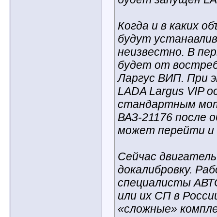
Когда и в каких о
будут устанавлив
неизвестно. В пе
будет от востре
Ларгус ВИП. При 
LADA Largus VIP 
стандартным мот
ВАЗ-21176 после о
может перейти и 
Сейчас двигатель
докалибровку. Р
специалисты АВТ
или их СП в Росс
«сложные» компл