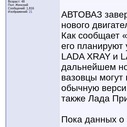
Возраст: 48
Пол: Женский
Сообщений: 1,816
АВТОВАЗ завер
Изображений:
21
нового двигате
Как сообщает 
его планируют 
LADA XRAY и LA
дальнейшем н
вазовцы могут
обычную верси
также Лада При
Пока данных о