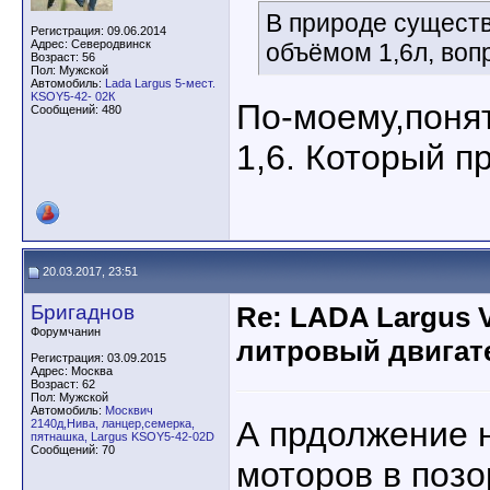
В природе сущест
Регистрация: 09.06.2014
Адрес: Северодвинск
объёмом 1,6л, воп
Возраст: 56
Пол: Мужской
Автомобиль:
Lada Largus 5-мест.
KSOY5-42- 02К
По-моему,понят
Сообщений: 480
1,6. Который п
20.03.2017, 23:51
Бригаднов
Re: LADA Largus 
Форумчанин
литровый двигат
Регистрация: 03.09.2015
Адрес: Москва
Возраст: 62
Пол: Мужской
Автомобиль:
Москвич
А прдолжение 
2140д,Нива, ланцер,семерка,
пятнашка, Largus KSOY5-42-02D
Сообщений: 70
моторов в позо