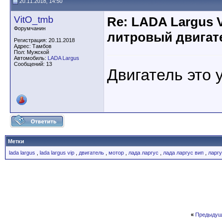
20.11.2018, 14:50
VitO_tmb
Re: LADA Largus 
Форумчанин
литровый двигат
Регистрация: 20.11.2018
Адрес: Тамбов
Пол: Мужской
Автомобиль:
LADA Largus
Сообщений: 13
Двигатель это 
Метки
lada largus
,
lada largus vip
,
двигатель
,
мотор
,
лада ларгус
,
лада ларгус вип
,
ларг
«
Предыдущ