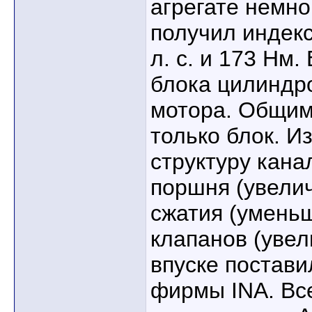
агрегате немно
получил индекс
л. с. и 173 Нм.
блока цилиндро
мотора. Общим
только блок. И
структуру кана
поршня (увелич
сжатия (уменьш
клапанов (увел
впуске постав
фирмы INA. Вс