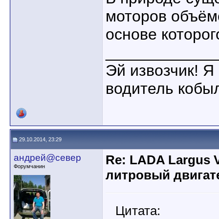
моторов объём
основе которог
____________
Эй извозчик! Я 
водитель кобы
29.10.2014, 23:29
андрей@север
Re: LADA Largus 
Форумчанин
литровый двигат
Цитата: