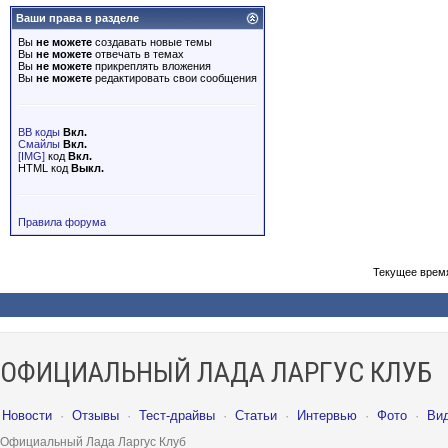
Ваши права в разделе
Вы
не можете
создавать новые темы
Вы
не можете
отвечать в темах
Вы
не можете
прикреплять вложения
Вы
не можете
редактировать свои сообщения
BB коды
Вкл.
Смайлы
Вкл.
[IMG]
код
Вкл.
HTML код
Выкл.
Правила форума
Текущее врем
ОФИЦИАЛЬНЫЙ ЛАДА ЛАРГУС КЛУБ
Новости
·
Отзывы
·
Тест-драйвы
·
Статьи
·
Интервью
·
Фото
·
Ви
Официальный Лада Ларгус Клуб