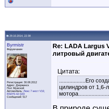
29.10.2014, 22:38
Byrmistr
Re: LADA Largus 
Форумчанин
литровый двигат
Цитата:
..................Его 
Регистрация: 30.08.2012
Адрес: Дзержинск
цилиндров от 1,6-
Пол: Мужской
Автомобиль:
Люкс 7 мест V16;
мотора.....................
RS0Y5-42-02D
Сообщений: 517
В природе сущ