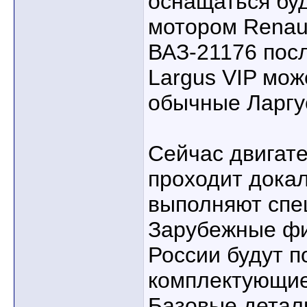
оснащаться бу
мотором Renaul
ВАЗ-21176 пос
Largus VIP мож
обычные Ларгу
Сейчас двигат
проходит дока
выполняют спе
Зарубежные фи
России будут 
комплектующие
Базовые детали