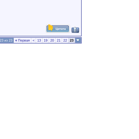
23 из 23
«
Первая
<
13
19
20
21
22
23