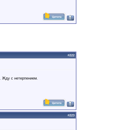
#
222
. Жду с нетерпением.
#
223