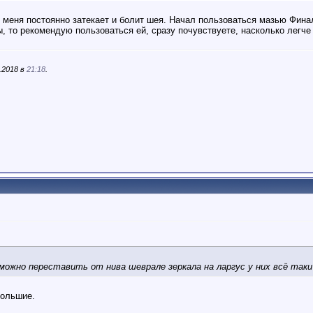
 меня постоянно затекает и болит шея. Начал пользоваться мазью Финалг
, то рекомендую пользоваться ей, сразу почувствуете, насколько легче
.2018 в
21:18
.
ожно переставить от нива шеврале зеркала на ларгус у них всё таки
большие.