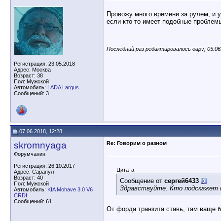
Провожу много времени за рулем, и у
если кто-то имеет подобные проблемы
Последний раз редактировалось oapv; 05.06
Регистрация: 23.05.2018
Адрес: Москва
Возраст: 38
Пол: Мужской
Автомобиль:
LADA Largus
Сообщений: 3
07.06.2018, 12:28
skromnyaga
Re: Говорим о разном
Форумчанин
Регистрация: 26.10.2017
Цитата:
Адрес: Сарапул
Возраст: 40
Сообщение от
сергей6433
Пол: Мужской
Здравствуйте. Кто подскажет м
Автомобиль:
KIA Mohave 3.0 V6
CRDI
Сообщений: 61
От форда транзита ставь, там ваще 