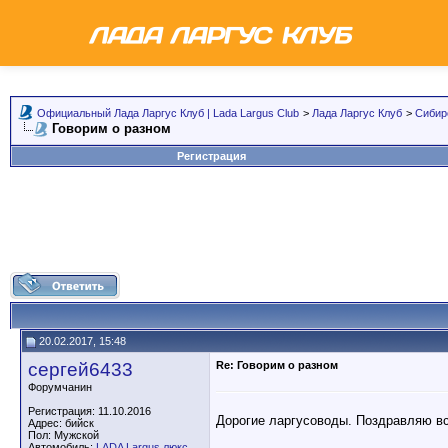
Официальный Лада Ларгус Клуб | Lada Largus Club
>
Лада Ларгус Клуб
>
Сибир
Говорим о разном
Регистрация
20.02.2017, 15:48
сергей6433
Re: Говорим о разном
Форумчанин
Регистрация: 11.10.2016
Дорогие ларгусоводы. Поздравляю в
Адрес: бийск
Пол: Мужской
Автомобиль:
LADA Largus люкс