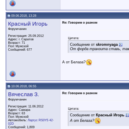
09.06.2018, 13:28
Красный Игорь
Re: Говорим о разном
Форумчанин
Регистрация: 25.09.2012
Цитата:
Адрес: г. Саратов
Возраст: 71
Сообщение от
skromnyaga
Пол: Мужской
От форда транзита ставь, там
Сообщений: 677
А от Белаза?
10.06.2018, 06:55
Вячеслав З.
Re: Говорим о разном
Форумчанин
Регистрация: 11.06.2012
Цитата:
Адрес: Самара
Возраст: 63
Сообщение от
Красный Игорь
Пол: Мужской
А от Белаза?
Автомобиль:
Ларгус RS0Y5 42-
02D
Сообщений: 1,809