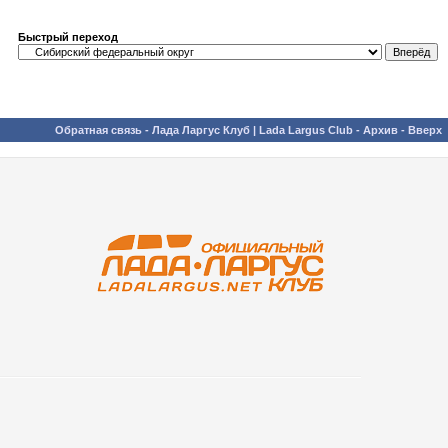
Быстрый переход
Обратная связь
-
Лада Ларгус Клуб | Lada Largus Club
-
Архив
-
Вверх