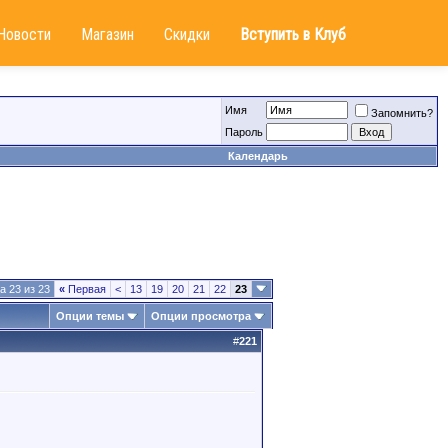
Новости
Магазин
Скидки
Вступить в Клуб
Имя
Запомнить?
Пароль
Календарь
а 23 из 23
«
Первая
<
13
19
20
21
22
23
Опции темы
Опции просмотра
#
221