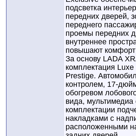
подсветка интерье
передних дверей, з
переднего пассажи
проемы передних д
внутреннее простр
повышают комфорт 
За основу LADA XRA
комплектация Luxe 
Prestige. Автомоби
контролем, 17-дюй
обогревом лобового
вида, мультимедиа 
комплектации подч
накладками с надпис
расположенными на
задних дверей.