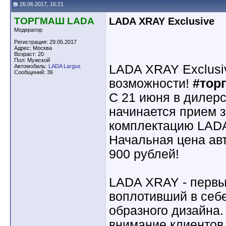
26.06.2017, 16:21
ТОРГМАШ LADA
LADA XRAY Exclusive
Модератор
Регистрация: 29.05.2017
Адрес: Москва
Возраст: 20
Пол: Мужской
LADA XRAY Exclusi
Автомобиль:
LADA Largus
Сообщений: 36
возможности!
#тор
С 21 июня в диле
начинается прием з
комплектацию LADA
Начальная цена ав
900 рублей!
LADA XRAY - первы
воплотивший в се
образного дизайна.
внимание клиентов