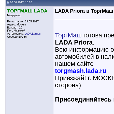
20.06.2017, 15:26
ТОРГМАШ LADA
LADA Priora в ТоргМаш
Модератор
Регистрация: 29.05.2017
Адрес: Москва
Возраст: 20
Пол: Мужской
ТоргМаш
готова пр
Автомобиль:
LADA Largus
Сообщений: 36
LADA Priora
.
Всю информацию о 
автомобилей в нали
нашем сайте
torgmash.lada.ru
Приезжай! г. МОСК
сторона)
Присоединяйтесь к