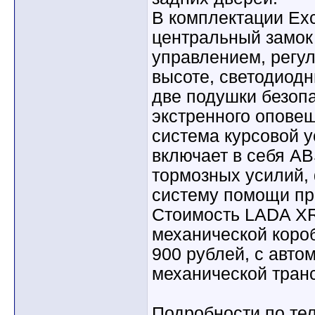
В комплектации Exc
центральный замок
управлением, регу
высоте, светодиод
две подушки безопа
экстренного опов
система курсовой у
включает в себя A
тормозных усилий,
систему помощи пр
Стоимость LADA XR
механической короб
900 рублей, с авто
механической транс
Подробности по те