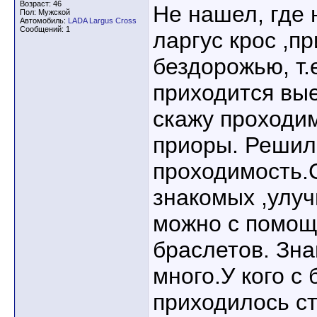
Возраст: 46
Не нашел, где 
Пол: Мужской
Автомобиль:
LADA Largus Cross
Сообщений: 1
ларгус крос ,п
бездорожью, т.
приходится вы
скажу проходи
приоры. Решил
проходимость.
знакомых ,улу
можно с помощ
браслетов. Зна
много.У кого с
приходилось с