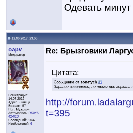
Одевать минут 
12.06.2017, 23:05
oapv
Re: Брызговики Ларгу
Модератор
Цитата:
Сообщение от
sonetych
Заранее извиняюсь, но темы про зеркала 
Регистрация:
14.07.2012
http://forum.ladala
Адрес: Липецк
Возраст: 57
Пол: Мужской
t=395
Автомобиль:
RS0Y5-
42-02D
Сообщений: 3,047
Изображений:
6