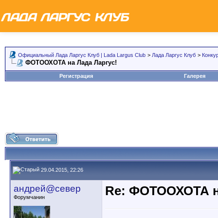
Официальный Лада Ларгус Клуб | Lada Largus Club
>
Лада Ларгус Клуб
>
Конку
ФОТООХОТА на Лада Ларгус!
Регистрация
Галерея
29.04.2015, 22:26
андрей@север
Re: ФОТООХОТА н
Форумчанин