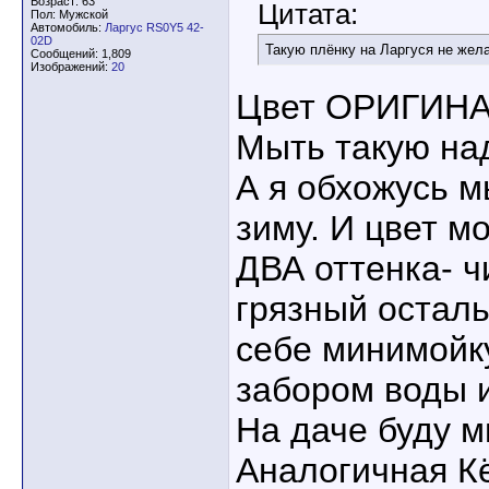
Возраст: 63
Цитата:
Пол: Мужской
Автомобиль:
Ларгус RS0Y5 42-
02D
Такую плёнку на Ларгуся не желае
Сообщений: 1,809
Изображений:
20
Цвет ОРИГИНА
Мыть такую над
А я обхожусь м
зиму. И цвет м
ДВА оттенка- ч
грязный осталь
себе минимойку
забором воды и
На даче буду м
Аналогичная К