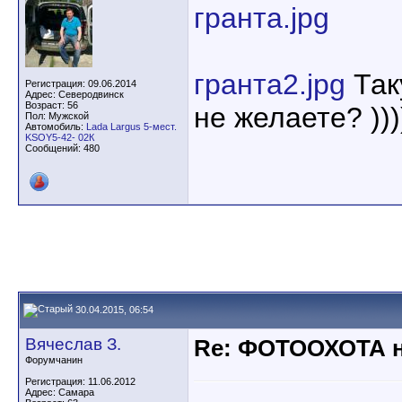
гранта.jpg
гранта2.jpg
Так
Регистрация: 09.06.2014
Адрес: Северодвинск
Возраст: 56
не желаете? )))
Пол: Мужской
Автомобиль:
Lada Largus 5-мест.
KSOY5-42- 02К
Сообщений: 480
30.04.2015, 06:54
Вячеслав З.
Re: ФОТООХОТА н
Форумчанин
Регистрация: 11.06.2012
Адрес: Самара