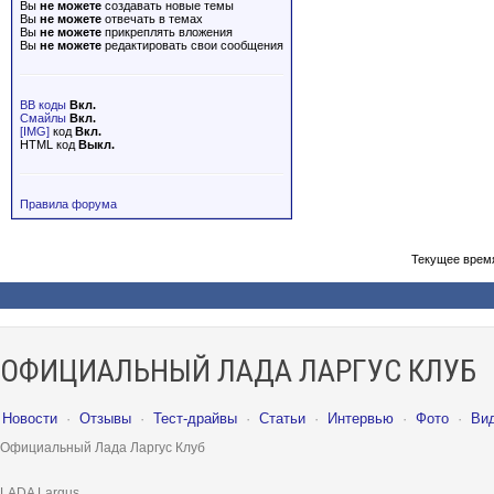
Вы
не можете
создавать новые темы
Вы
не можете
отвечать в темах
Вы
не можете
прикреплять вложения
Вы
не можете
редактировать свои сообщения
BB коды
Вкл.
Смайлы
Вкл.
[IMG]
код
Вкл.
HTML код
Выкл.
Правила форума
Текущее врем
ОФИЦИАЛЬНЫЙ ЛАДА ЛАРГУС КЛУБ
Новости
·
Отзывы
·
Тест-драйвы
·
Статьи
·
Интервью
·
Фото
·
Ви
Официальный Лада Ларгус Клуб
LADA Largus