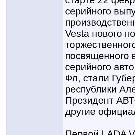
старте 22 февр
серийного выпу
производствен
Vesta нового п
торжественног
посвященного 
серийного авт
Фл, стали Губе
республики Ал
Президент АВТ
другие официа
Первой LADA V