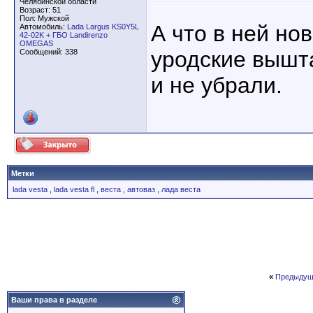
Челябинской области
Возраст: 51
Пол: Мужской
А что в ней нов
Автомобиль:
Lada Largus KS0Y5L
42-02K + ГБО Landirenzo
OMEGAS
уродские вышт
Сообщений: 338
и не убрали.
Метки
lada vesta
,
lada vesta fl
,
веста
,
автоваз
,
лада веста
«
Предыдущ
Ваши права в разделе