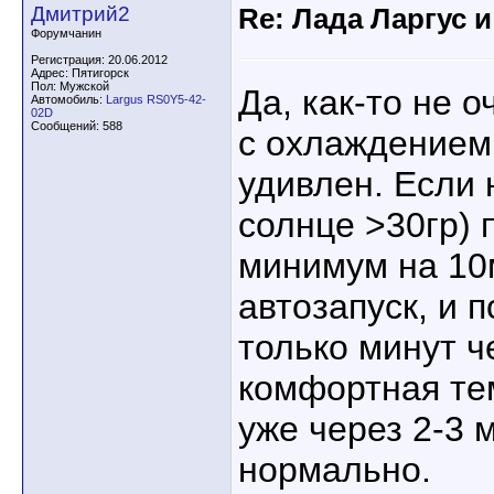
Дмитрий2
Re: Лада Ларгус 
Форумчанин
Регистрация: 20.06.2012
Адрес: Пятигорск
Пол: Мужской
Да, как-то не о
Автомобиль:
Largus RS0Y5-42-
02D
Сообщений: 588
с охлаждением
удивлен. Если 
солнце >30гр) 
минимум на 10
автозапуск, и п
только минут ч
комфортная тем
уже через 2-3 
нормально.