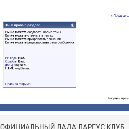
«
Предыдущ
Ваши права в разделе
Вы
не можете
создавать новые темы
Вы
не можете
отвечать в темах
Вы
не можете
прикреплять вложения
Вы
не можете
редактировать свои сообщения
BB коды
Вкл.
Смайлы
Вкл.
[IMG]
код
Вкл.
HTML код
Выкл.
Правила форума
Текущее врем
ОФИЦИАЛЬНЫЙ ЛАДА ЛАРГУС КЛУБ