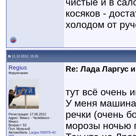
чистые и в сал
косяков - дост
холодом от руч
11.12.2012, 15:26
Regius
Re: Лада Ларгус 
Форумчанин
тут всё очень 
У меня машина 
речки (очень б
Регистрация: 17.06.2012
Адрес: Миасс - Челябинск -
Миасс
морозы ночью 
Возраст: 53
Пол: Мужской
Автомобиль:
Largus RS0Y5-42-