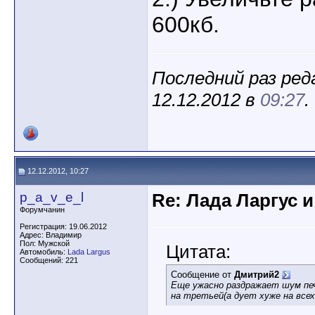
600кб.
Последний раз ре
12.12.2012 в
09:27
.
12.12.2012, 10:27
p_a_v_e_l
Re: Лада Ларгус 
Форумчанин
Регистрация: 19.06.2012
Адрес: Владимир
Пол: Мужской
Цитата:
Автомобиль:
Lada Largus
Сообщений: 221
Сообщение от
Дмитрий2
Еще ужасно раздражает шум печ
на третьей(а дует хуже на вс