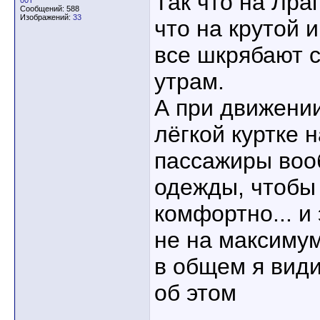
Так что на Лраг
00T
Сообщений: 588
Изображений:
33
что на крутой 
все шкрябают с
утрам.
А при движении
лёгкой куртке 
пассажиры воо
одежды, чтобы 
комфортно... и 
не на максимум
в общем я вид
об этом