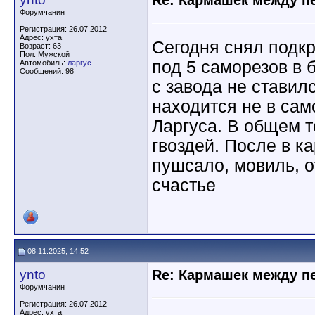
Re: Кармашек между п
Форумчанин
Регистрация: 26.07.2012
Адрес: ухта
Сегодня снял подк
Возраст: 63
Пол: Мужской
под 5 саморезов в 
Автомобиль:
ларгус
Сообщений: 98
с завода не ставил
находится не в сам
Ларгуса. В общем т
гвоздей. После в к
пушсало, мовиль, о
счастье
08.11.2025, 14:52
ynto
Re: Кармашек между п
Форумчанин
Регистрация: 26.07.2012
Адрес: ухта