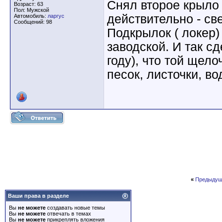
Снял второе крыло 
Возраст: 63
Пол: Мужской
действительно - све
Автомобиль:
ларгус
Сообщений: 98
Подкрылок ( локер)
заводской. И так сд
году), что той щело
песок, листочки, во
«
Предыдущ
Ваши права в разделе
Вы
не можете
создавать новые темы
Вы
не можете
отвечать в темах
Вы
не можете
прикреплять вложения