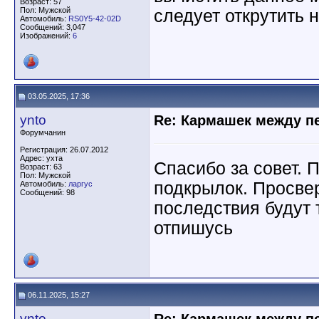
Возраст: 57
Пол: Мужской
следует открутить 
Автомобиль:
RS0Y5-42-02D
Сообщений: 3,047
Изображений:
6
03.05.2025, 17:36
ynto
Re: Кармашек между п
Форумчанин
Регистрация: 26.07.2012
Адрес: ухта
Спасибо за совет. 
Возраст: 63
Пол: Мужской
подкрылок. Просвер
Автомобиль:
ларгус
Сообщений: 98
последствия будут 
отпишусь
06.11.2025, 15:27
ynto