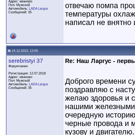
Адрес: иваново
отвечаю помпа прош
Пол: Мужской
Автомобиль:
LADA Largus
температуры охла
Сообщений: 35
написал не внятно
24.12.2023, 13:05
serebristyi 37
Re: Наш Ларгус - перв
Форумчанин
Регистрация: 12.07.2018
Адрес: иваново
Доброго времени су
Пол: Мужской
Автомобиль:
LADA Largus
поздравляю с нас
Сообщений: 35
желаю здоровья и 
нашими железными
очередную историю 
черные провода и м
кузову и двигателю