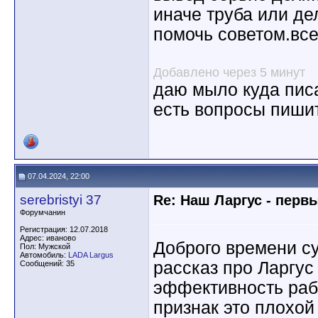
иначе труба или де
помочь советом.все
Добавлено через 5 минут
даю мыло куда пис
есть вопросы пишит
07.04.2024, 22:00
serebristyi 37
Re: Наш Ларгус - перв
Форумчанин
Регистрация: 12.07.2018
Адрес: иваново
Доброго времени с
Пол: Мужской
Автомобиль:
LADA Largus
рассказ про Ларгус
Сообщений: 35
эффективность раб
признак это плохой