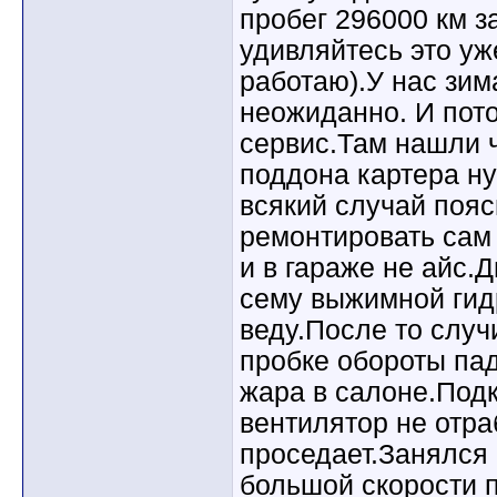
пробег 296000 км з
удивляйтесь это уж
работаю).У нас зим
неожиданно. И пот
сервис.Там нашли 
поддона картера ну
всякий случай пояс
ремонтировать сам 
и в гараже не айс.Д
сему выжимной гид
веду.После то случ
пробке обороты пад
жара в салоне.Под
вентилятор не отр
проседает.Занялся
большой скорости п