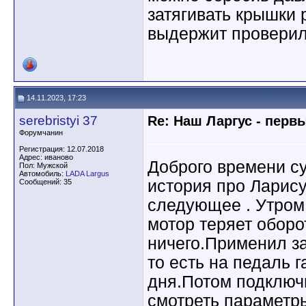
затягивать крышки 
выдержит проверил
14.11.2023, 17:23
serebristyi 37
Re: Наш Ларгус - перв
Форумчанин
Регистрация: 12.07.2018
Адрес: иваново
Доброго времени су
Пол: Мужской
Автомобиль:
LADA Largus
история про Ларису
Сообщений: 35
следующее . Утром 
мотор теряет оборо
ничего.Применил з
то есть на педаль г
дня.Потом подключ
смотреть параметр