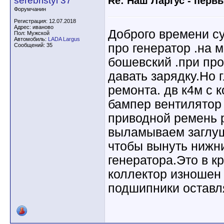
serebristyi 37
Re: Наш Ларгус - перв
Форумчанин
Регистрация: 12.07.2018
Адрес: иваново
Доброго времени су
Пол: Мужской
Автомобиль:
LADA Largus
про генератор .на 
Сообщений: 35
бошевский .при про
давать зарядку.Но г
ремонта. дв к4м с 
бампер вентилятор
приводной ремень р
выламываем заглуш
чтобы вынуть нижн
генератора.Это в к
коллектор изношен 
подшипники оставл