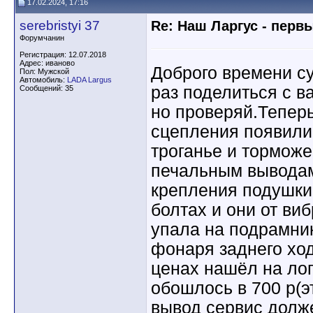
17.02.2024, 17:16
serebristyi 37
Re: Наш Ларгус - перв
Форумчанин
Регистрация: 12.07.2018
Адрес: иваново
Доброго времени су
Пол: Мужской
Автомобиль:
LADA Largus
раз поделиться с в
Сообщений: 35
но проверяй.Теперь
сцепления появили
троганье и торможе
печальным выводам
крепления подушки 
болтах и они от ви
упала на подрамни
фонаря заднего хо
ценах нашёл на ло
обошлось в 700 р(э
вывод сервис долж