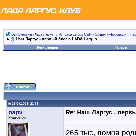
Официальный Лада Ларгус Клуб | Lada Largus Club
>
Общая информация
>
Наш
Наш Ларгус - первый блог о LADA Largus
Регистрация
Галерея
28.09.2023, 22:33
oapv
Re: Наш Ларгус - перв
Модератор
265 тыс, помпа род