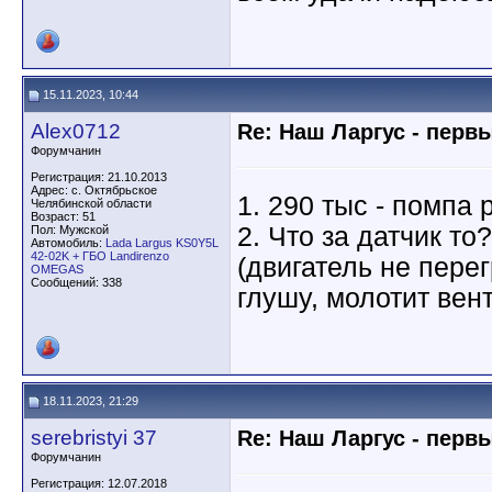
15.11.2023, 10:44
Alex0712
Re: Наш Ларгус - перв
Форумчанин
Регистрация: 21.10.2013
Адрес: с. Октябрьское
1. 290 тыс - помпа 
Челябинской области
Возраст: 51
2. Что за датчик то
Пол: Мужской
Автомобиль:
Lada Largus KS0Y5L
42-02K + ГБО Landirenzo
(двигатель не перег
OMEGAS
Сообщений: 338
глушу, молотит вен
18.11.2023, 21:29
serebristyi 37
Re: Наш Ларгус - перв
Форумчанин
Регистрация: 12.07.2018