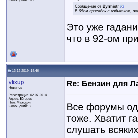
Сообщений: 677
Сообщение от
Byrmistr
В 95ом присадок с избытком, п
Это уже гадание
что в 92-ом при
13.12.2019, 18:46
vlixup
Re: Бензин для Ла
Новичок
Регистрация: 02.07.2014
Адрес: Югорск
Пол: Мужской
Все форумы од
Сообщений: 3
тоже. Хватит га
слушать всяких