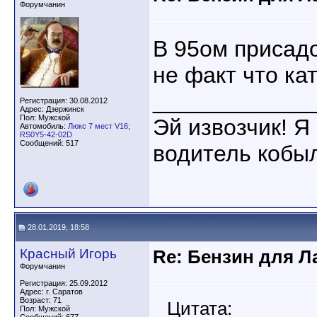
Форумчанин
В 95ом присадо
не факт что ка
____________
Регистрация: 30.08.2012
Адрес: Дзержинск
Пол: Мужской
Эй извозчик! Я 
Автомобиль:
Люкс 7 мест V16;
RS0Y5-42-02D
Сообщений: 517
водитель кобы
28.01.2019, 18:58
Красный Игорь
Re: Бензин для Ла
Форумчанин
Регистрация: 25.09.2012
Адрес: г. Саратов
Возраст: 71
Цитата:
Пол: Мужской