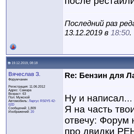
после рестайли
Последний раз ред
13.12.2019 в
18:50
.
19.12.2019, 08:18
Вячеслав З.
Re: Бензин для Ла
Форумчанин
Регистрация: 11.06.2012
Адрес: Самара
Возраст: 63
Ну и написал..
Пол: Мужской
Автомобиль:
Ларгус RS0Y5 42-
02D
Я на часть тво
Сообщений: 1,809
Изображений:
20
отвечу: Форум 
про двидки РЕ