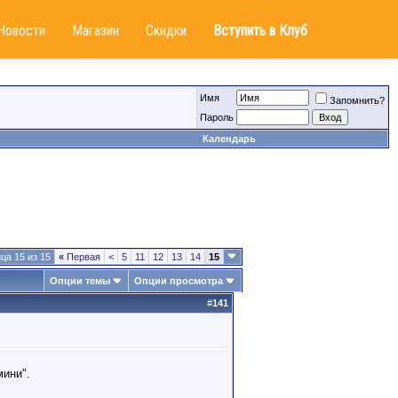
Новости
Магазин
Скидки
Вступить в Клуб
Имя
Запомнить?
Пароль
Календарь
ца 15 из 15
«
Первая
<
5
11
12
13
14
15
Опции темы
Опции просмотра
#
141
ини".