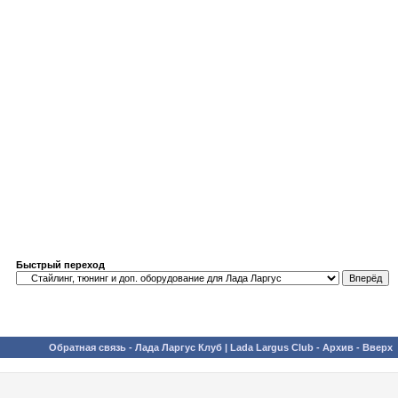
Быстрый переход
Обратная связь
-
Лада Ларгус Клуб | Lada Largus Club
-
Архив
-
Вверх