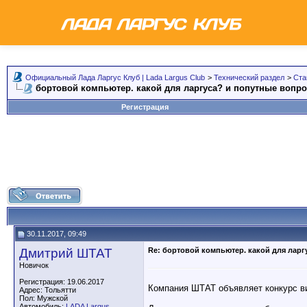
Официальный Лада Ларгус Клуб | Lada Largus Club
>
Технический раздел
>
Ста
бортовой компьютер. какой для ларгуса? и попутные вопр
Регистрация
30.11.2017, 09:49
Дмитрий ШТАТ
Re: бортовой компьютер. какой для ларг
Новичок
Регистрация: 19.06.2017
Компания ШТАТ объявляет конкурс в
Адрес: Тольятти
Пол: Мужской
Автомобиль:
LADA Largus