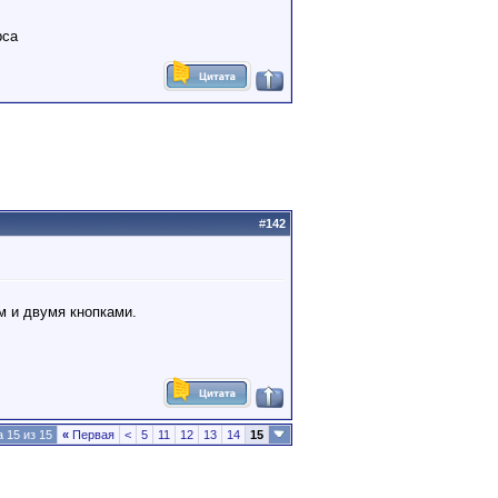
рса
#
142
м и двумя кнопками.
 15 из 15
«
Первая
<
5
11
12
13
14
15