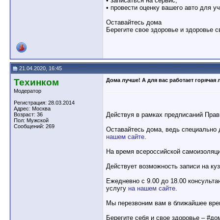
• записаться на сервис;
• провести оценку вашего авто для уч
Оставайтесь дома
Берегите свое здоровье и здоровье с
21.04.2020, 16:45
Техинком
Дома лучше! А для вас работает горяча
Модератор
Регистрация: 28.03.2014
Адрес: Москва
Действуя в рамках предписаний Прав
Возраст: 36
Пол: Мужской
Сообщений: 269
Оставайтесь дома, ведь специально 
нашем сайте
.
На время всероссийской самоизоляц
Действует возможность записи на ку
Ежедневно с 9.00 до 18.00 консульт
услугу
на нашем сайте
.
Мы перезвоним вам в ближайшее вре
Берегите себя и свое здоровье – #д