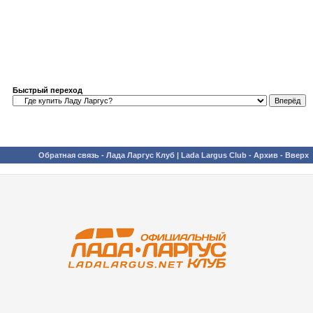
Быстрый переход
Обратная связь
-
Лада Ларгус Клуб | Lada Largus Club
-
Архив
-
Вверх