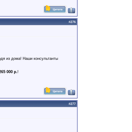
#
276
одя из дома! Наши консультанты
265 000 р.
!
#
277