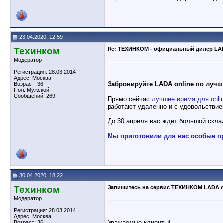
23.04.2020, 12:59
Техинком
Re: ТЕХИНКОМ - официальный дилер LA
Модератор
Регистрация: 28.03.2014
Адрес: Москва
Забронируйте LADA online по лучш
Возраст: 36
Пол: Мужской
Сообщений: 269
Прямо сейчас
лучшее время для onli
работают удаленно и с удовольствие
До 30 апреля вас ждет большой скл
Мы приготовили для вас особые п
30.04.2020, 18:22
Техинком
Запишитесь на сервис ТЕХИНКОМ LADA o
Модератор
Регистрация: 28.03.2014
Адрес: Москва
Уважаемые клиенты!
Возраст: 36