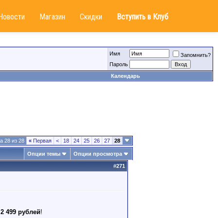
Новости
Магазин
Скидки
Вступить в Клуб
Имя
Запомнить?
Пароль
Календарь
а 28 из 28
«
Первая
<
18
24
25
26
27
28
Опции темы
Опции просмотра
#
271
 2 499 рублей
!