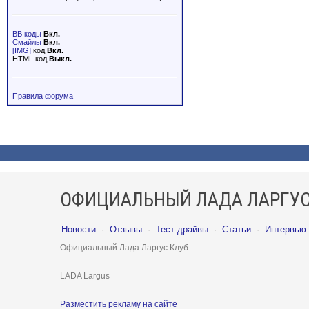
BB коды
Вкл.
Смайлы
Вкл.
[IMG]
код
Вкл.
HTML код
Выкл.
Правила форума
ОФИЦИАЛЬНЫЙ ЛАДА ЛАРГУС
Новости
·
Отзывы
·
Тест-драйвы
·
Статьи
·
Интервью
Официальный Лада Ларгус Клуб
LADA Largus
Разместить рекламу на сайте