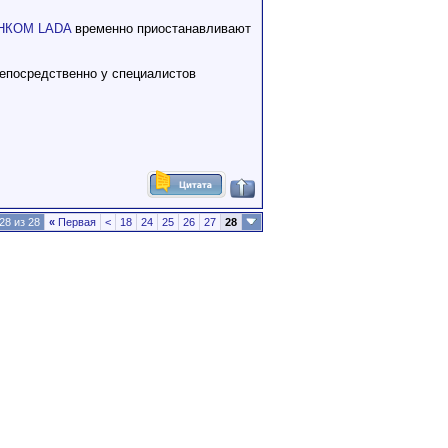
НКОМ LADA
временно приостанавливают
непосредственно у специалистов
28 из 28
«
Первая
<
18
24
25
26
27
28