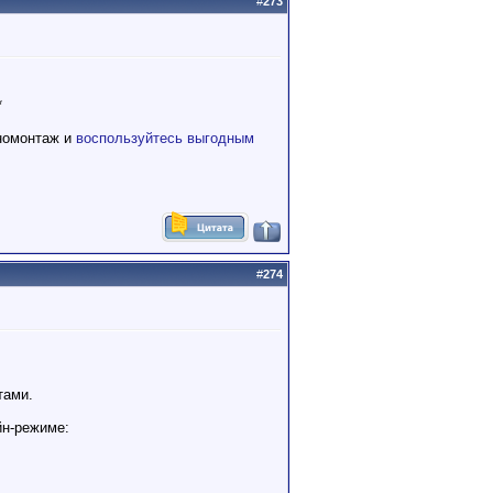
#
273
*
номонтаж и
воспользуйтесь выгодным
#
274
тами.
йн-режиме: