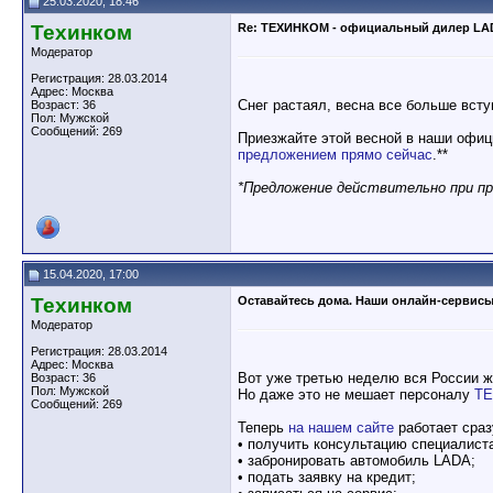
25.03.2020, 18:46
Техинком
Re: ТЕХИНКОМ - официальный дилер LA
Модератор
Регистрация: 28.03.2014
Адрес: Москва
Снег растаял, весна все больше всту
Возраст: 36
Пол: Мужской
Сообщений: 269
Приезжайте этой весной в наши офи
предложением прямо сейчас
.**
*Предложение действительно при пр
15.04.2020, 17:00
Техинком
Оставайтесь дома. Наши онлайн-сервисы
Модератор
Регистрация: 28.03.2014
Адрес: Москва
Вот уже третью неделю вся России ж
Возраст: 36
Пол: Мужской
Но даже это не мешает персоналу
Т
Сообщений: 269
Теперь
на нашем сайте
работает сраз
• получить консультацию специалиста
• забронировать автомобиль LADA;
• подать заявку на кредит;