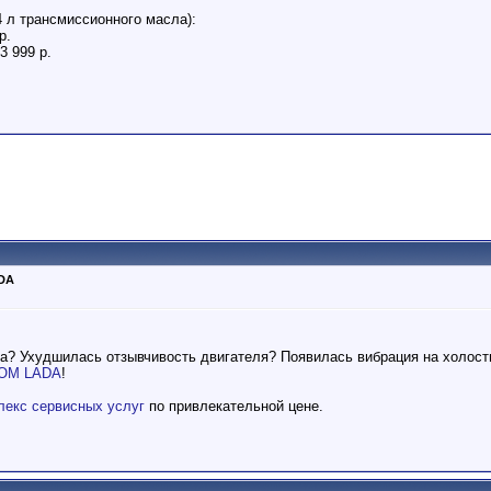
4 л трансмиссионного масла):
р.
3 999 р.
DA
ва? Ухудшилась отзывчивость двигателя? Появилась вибрация на холос
ОМ LADA
!
лекс сервисных услуг
по привлекательной цене.