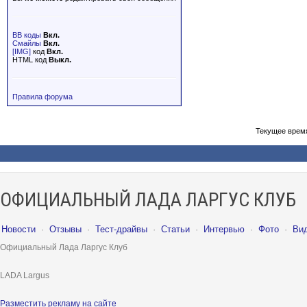
BB коды
Вкл.
Смайлы
Вкл.
[IMG]
код
Вкл.
HTML код
Выкл.
Правила форума
Текущее врем
ОФИЦИАЛЬНЫЙ ЛАДА ЛАРГУС КЛУБ
Новости
·
Отзывы
·
Тест-драйвы
·
Статьи
·
Интервью
·
Фото
·
Ви
Официальный Лада Ларгус Клуб
LADA Largus
Разместить рекламу на сайте