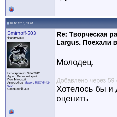
04.03.2013, 09:20
Smirnoff-503
Re: Творческая р
Форумчанин
Largus. Поехали 
Молодец.
Регистрация: 03.04.2012
Адрес: Пермский край
Добавлено через 59 
Пол: Мужской
Автомобиль:
Ларгус RSOY5-42-
02D
Хотелось бы и 
Сообщений: 398
оценить