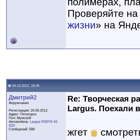
полимерах, пла
Проверяйте на
жизни
» на Янд
09.10.2012, 18:45
Дмитрий2
Re: Творческая р
Форумчанин
Largus. Поехали 
Регистрация: 20.06.2012
Адрес: Пятигорск
Пол: Мужской
Автомобиль:
Largus RS0Y5-42-
02D
жгет
смотрет
Сообщений: 588