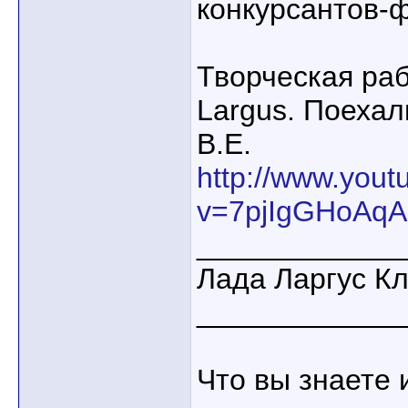
конкурсантов-
Творческая раб
Largus. Поеха
В.Е.
http://www.you
v=7pjIgGHoAqA
____________
Лада Ларгус К
____________
Что вы знаете 