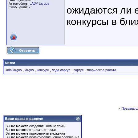
Автомобиль:
LADA Largus
ожидаются ли 
Сообщений: 7
конкурсы в бл
Метки
lada largus
,
largus
,
конкурс
,
лада ларгус
,
ларгус
,
творческая работа
«
Предыдущ
Ваши права в разделе
Вы
не можете
создавать новые темы
Вы
не можете
отвечать в темах
Вы
не можете
прикреплять вложения
Вы
не можете
редактировать свои сообщения