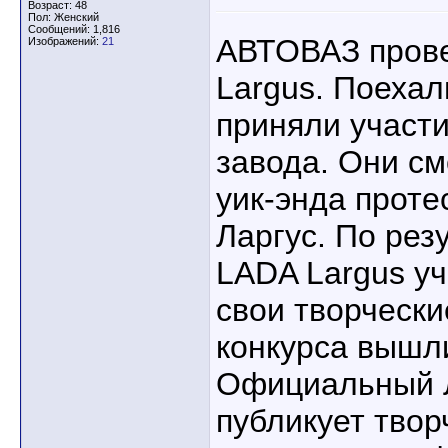
Возраст: 48
Пол: Женский
Сообщений: 1,816
АВТОВАЗ прове
Изображений:
21
Largus. Поехал
приняли участи
завода. Они см
уик-энда проте
Ларгус. По рез
LADA Largus у
свои творчески
конкурса вышли
Официальный Л
публикует твор