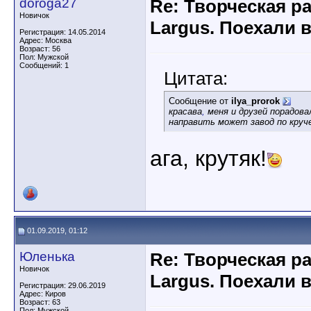
doroga27
Re: Творческая р
Новичок
Largus. Поехали 
Регистрация: 14.05.2014
Адрес: Москва
Возраст: 56
Пол: Мужской
Сообщений: 1
Цитата:
Сообщение от
ilya_prorok
красава
,
меня и друзей порадова
направить может завод по круче
ага, крутяк!
01.09.2019, 01:12
Юленька
Re: Творческая р
Новичок
Largus. Поехали 
Регистрация: 29.06.2019
Адрес: Киров
Возраст: 63
Пол: Мужской