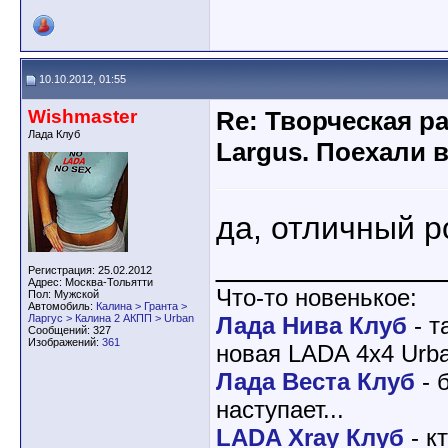
10.10.2012, 01:55
Wishmaster
Re: Творческая р
Лада Клуб
Largus. Поехали 
да, отличный р
____________
Регистрация: 25.02.2012
Адрес: Москва-Тольятти
Что-то новенькое:
Пол: Мужской
Автомобиль:
Калина > Гранта >
Ларгус > Калина 2 АКПП > Urban
Лада Нива Клуб
- т
Сообщений: 327
Изображений:
361
новая LADA 4x4 Urba
Лада Веста Клуб
- 
наступает...
LADA Xray Клуб
- к