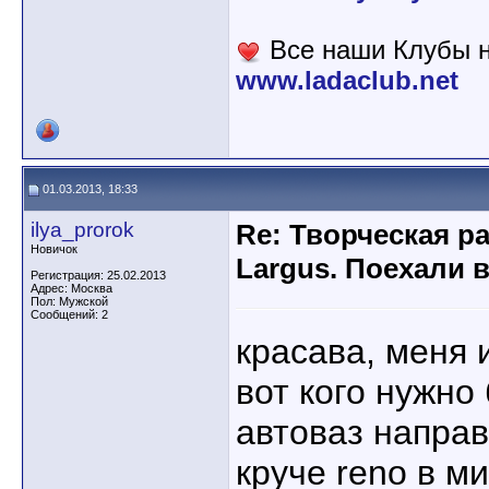
Все наши Клубы н
www.ladaclub.net
01.03.2013, 18:33
ilya_prorok
Re: Творческая р
Новичок
Largus. Поехали 
Регистрация: 25.02.2013
Адрес: Москва
Пол: Мужской
Сообщений: 2
красава, меня 
вот кого нужно
автоваз направ
круче reno в м