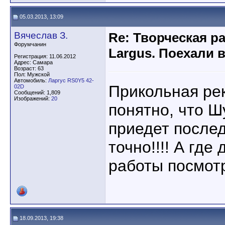
05.03.2013, 13:09
Вячеслав З.
Re: Творческая р
Форумчанин
Largus. Поехали 
Регистрация: 11.06.2012
Адрес: Самара
Возраст: 63
Пол: Мужской
Автомобиль:
Ларгус RS0Y5 42-
Прикольная ре
02D
Сообщений: 1,809
Изображений:
20
понятно, что Ш
приедет после
точно!!!! А где
работы посмот
18.09.2013, 19:38