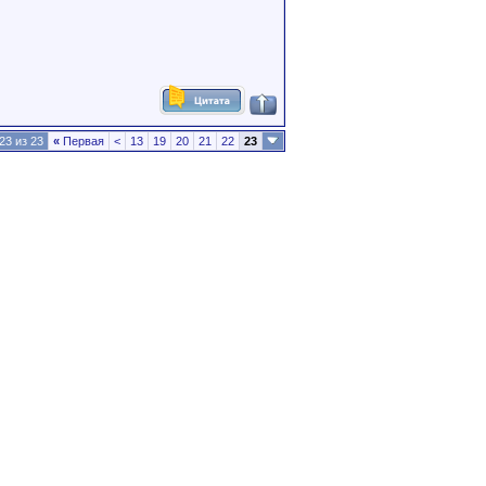
23 из 23
«
Первая
<
13
19
20
21
22
23