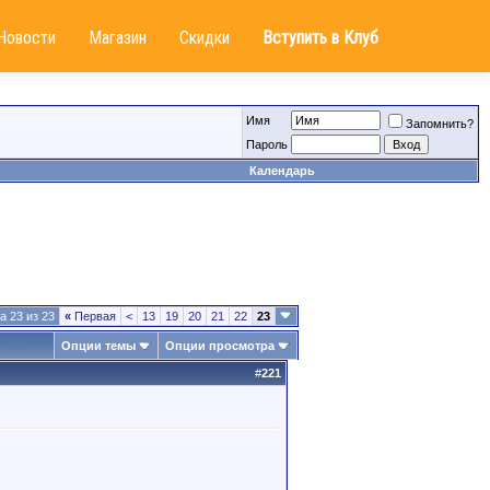
Новости
Магазин
Скидки
Вступить в Клуб
Имя
Запомнить?
Пароль
Календарь
а 23 из 23
«
Первая
<
13
19
20
21
22
23
Опции темы
Опции просмотра
#
221