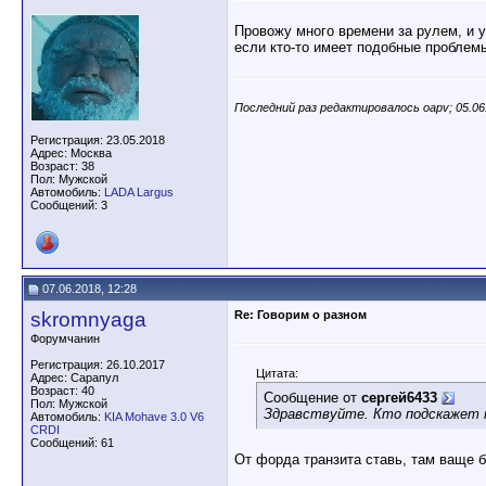
Провожу много времени за рулем, и у
если кто-то имеет подобные проблемы
Последний раз редактировалось oapv; 05.06
Регистрация: 23.05.2018
Адрес: Москва
Возраст: 38
Пол: Мужской
Автомобиль:
LADA Largus
Сообщений: 3
07.06.2018, 12:28
skromnyaga
Re: Говорим о разном
Форумчанин
Регистрация: 26.10.2017
Цитата:
Адрес: Сарапул
Возраст: 40
Сообщение от
сергей6433
Пол: Мужской
Здравствуйте. Кто подскажет м
Автомобиль:
KIA Mohave 3.0 V6
CRDI
Сообщений: 61
От форда транзита ставь, там ваще 