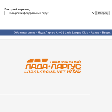
Быстрый переход
Обратная связь
-
Лада Ларгус Клуб | Lada Largus Club
-
Архив
-
Вверх