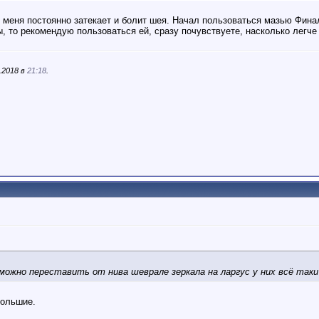
 меня постоянно затекает и болит шея. Начал пользоваться мазью Финалг
, то рекомендую пользоваться ей, сразу почувствуете, насколько легче
.2018 в
21:18
.
ожно переставить от нива шеврале зеркала на ларгус у них всё таки
большие.