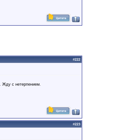
#
222
. Жду с нетерпением.
#
223