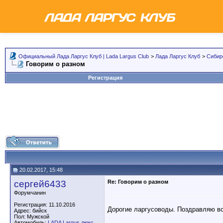
Официальный Лада Ларгус Клуб | Lada Largus Club
>
Лада Ларгус Клуб
>
Сибир
Говорим о разном
Регистрация
20.02.2017, 15:48
сергей6433
Re: Говорим о разном
Форумчанин
Регистрация: 11.10.2016
Дорогие ларгусоводы. Поздравляю в
Адрес: бийск
Пол: Мужской
Автомобиль:
LADA Largus люкс