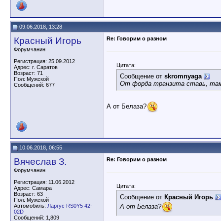
09.06.2018, 13:28
Красный Игорь
Re: Говорим о разном
Форумчанин
Регистрация: 25.09.2012
Цитата:
Адрес: г. Саратов
Возраст: 71
Сообщение от
skromnyaga
Пол: Мужской
От форда транзита ставь, там
Сообщений: 677
А от Белаза?
10.06.2018, 06:55
Вячеслав З.
Re: Говорим о разном
Форумчанин
Регистрация: 11.06.2012
Цитата:
Адрес: Самара
Возраст: 63
Сообщение от
Красный Игорь
Пол: Мужской
А от Белаза?
Автомобиль:
Ларгус RS0Y5 42-
02D
Сообщений: 1,809