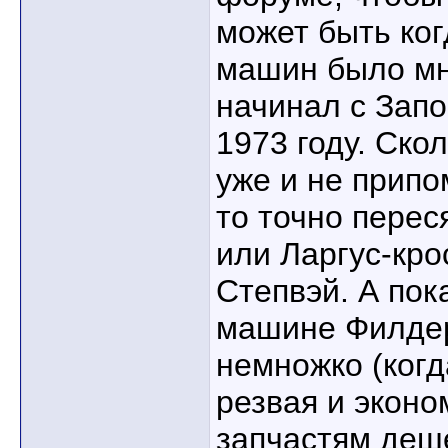
может быть ког
машин было мн
начинал с Зап
1973 году. Ско
уже и не припо
то точно перес
или Ларгус-кро
Степвэй. А пок
машине Филдер
немножко (когд
резвая и эконо
запчастям деше