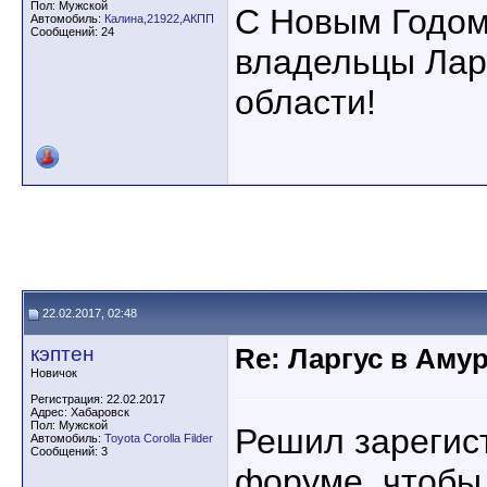
Пол: Мужской
С Новым Годом
Автомобиль:
Калина,21922,АКПП
Сообщений: 24
владельцы Лар
области!
22.02.2017, 02:48
кэптен
Re: Ларгус в Аму
Новичок
Регистрация: 22.02.2017
Адрес: Хабаровск
Пол: Мужской
Решил зарегис
Автомобиль:
Toyota Corolla Filder
Сообщений: 3
форуме, чтобы 