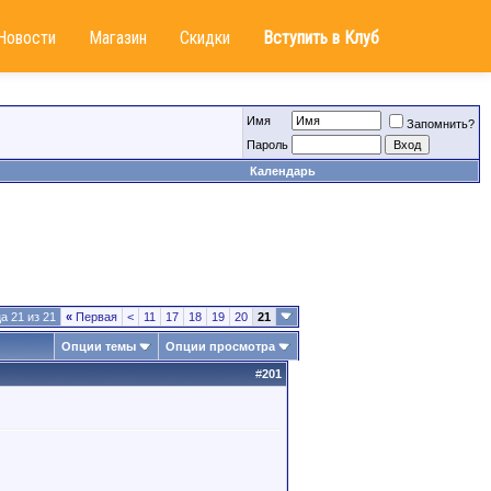
Новости
Магазин
Скидки
Вступить в Клуб
Имя
Запомнить?
Пароль
Календарь
а 21 из 21
«
Первая
<
11
17
18
19
20
21
Опции темы
Опции просмотра
#
201