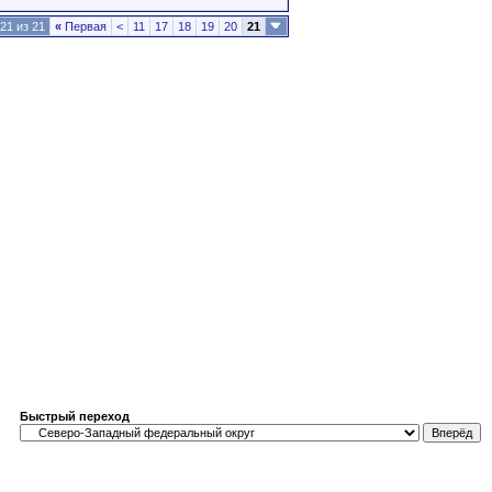
21 из 21
«
Первая
<
11
17
18
19
20
21
Быстрый переход