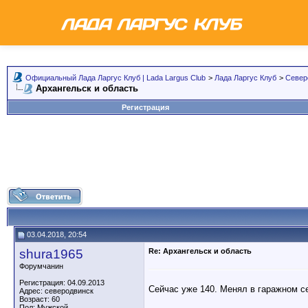
Официальный Лада Ларгус Клуб | Lada Largus Club
>
Лада Ларгус Клуб
>
Север
Архангельск и область
Регистрация
03.04.2018, 20:54
shura1965
Re: Архангельск и область
Форумчанин
Регистрация: 04.09.2013
Сейчас уже 140. Менял в гаражном с
Адрес: северодвинск
Возраст: 60
Пол: Мужской