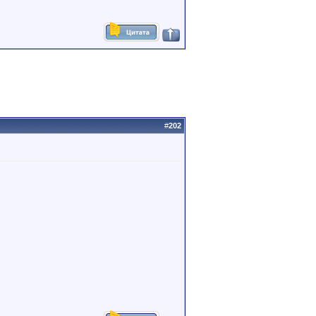
#
202