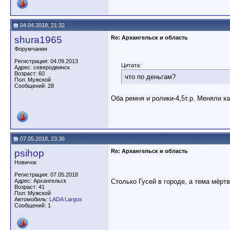
04.04.2018, 21:32
shura1965
Re: Архангельск и область
Форумчанин
Регистрация: 04.09.2013
Цитата:
Адрес: северодвинск
Возраст: 60
что по деньгам?
Пол: Мужской
Сообщений: 28
Оба ремня и ролики-4,5т.р. Меняли к
07.05.2018, 23:36
psihop
Re: Архангельск и область
Новичок
Регистрация: 07.05.2018
Столько Гусей в городе, а тема мёрт
Адрес: Архангельск
Возраст: 41
Пол: Мужской
Автомобиль:
LADA Largus
Сообщений: 1