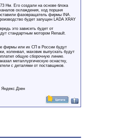
173 Нм. Его создали на основе блока
 каналов охлаждения, ход поршня
 поставили фазовращатель фирмы INA.
 производство будет запущен LADA XRAY
ередь это зависеть будет от
дут стандартным мотором Renault.
е фирмы или их СП в России будут
ки, коленвал, маховик выпускать будут
 оплатил общую сборочную линию.
казал металлургическую оснастку,
атели с деталями от поставщиков.
а Яндекс.Дзен