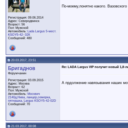
По-моему,понятно какого. Вазовского 
Регистрация: 09.06.2014
Адрес: Северодвинск
Возраст: 56
Пол: Мужской
Автомобиль:
Lada Largus 5-мест.
KSOY5-42- 02К
Сообщений: 480
20.03.2017, 23:51
Бригаднов
Re: LADA Largus VIP получит новый 1,8-
Форумчанин
Регистрация: 03.09.2015
А прдолжение навязывания наших мот
Адрес: Москва
Возраст: 62
Пол: Мужской
Автомобиль:
Москвич
2140д,Нива, ланцер,семерка,
пятнашка, Largus KSOY5-42-02D
Сообщений: 70
21.03.2017, 00:08