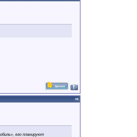
#
6
обиль», его планируют