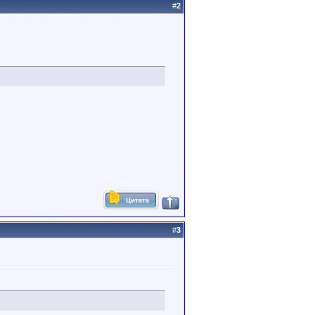
#
2
#
3