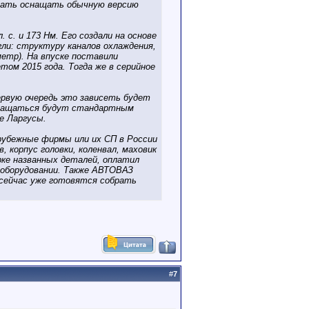
ачать оснащать обычную версию
 с. и 173 Нм. Его создали на основе
ли: структуру каналов охлаждения,
метр). На впуске поставили
м 2015 года. Тогда же в серийное
первую очередь это зависеть будет
оснащаться будут стандартным
е Ларгусы.
рубежные фирмы или их СП в России
 корпус головки, коленвал, маховик
рке названных деталей, оплатил
оборудовании. Также АВТОВАЗ
е сейчас уже готовятся собрать
#
7