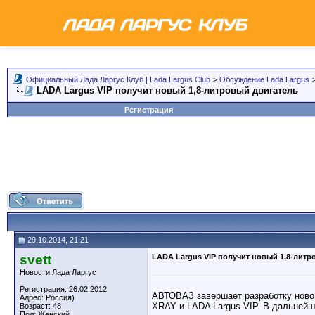
Официальный Лада Ларгус Клуб | Lada Largus Club
>
Обсуждение Lada Largus
LADA Largus VIP получит новый 1,8-литровый двигатель
Регистрация
29.10.2014, 21:21
svett
LADA Largus VIP получит новый 1,8-литр
Новости Лада Ларгус
Регистрация: 26.02.2012
АВТОВАЗ завершает разработку новог
Адрес: Россия)
XRAY и LADA Largus VIP. В дальнейш
Возраст: 48
Пол: Женский