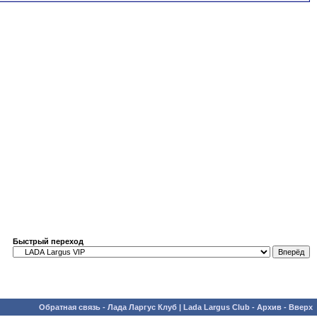
Быстрый переход
Обратная связь
-
Лада Ларгус Клуб | Lada Largus Club
-
Архив
-
Вверх