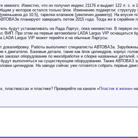
 немного. Известно, что он получил индекс 21176 и выдает 122 л. с. и 
 Общим у моторов остался только блок. Изменению подвергли: структуру
 (уменьшена до 10,5), тарелки клапанов (увеличен диаметр). На впуске
АВТОВАЗе планируют завершить летом 2015 года. Тогда же в серийное
тель будут устанавливать на Лада Ларгус, пока неизвестно. В первую оч
с ВИП. При этом на первые автомобили LADA Largus VIP оснащаться бу
на LADA Largus VIP может перейти и на обычные Ларгусы.
ит докалибровку. Работы выполняют специалисты АВТОВАЗа. Зарубежны
 к двигателю. Базовые детали, такие как блок цилиндров, корпус голов
е заказал оборудование по мехобработке и сборке названных деталей,
 будут выполняться на существующем оборудовании. Также АВТОВАЗ за
оловки цилиндров. На заводе сейчас уже готовятся собрать первые двиг
ах, пластмассах и пластике? Проверяйте на канале «
Пластик в жизни
» н