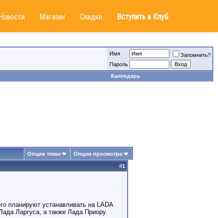
Новости
Магазин
Скидки
Вступить в Клуб
Имя
Запомнить?
Пароль
Календарь
Опции темы
Опции просмотра
#
1
его планируют устанавливать на LADA
ада Ларгуса, а также Лада Приору.