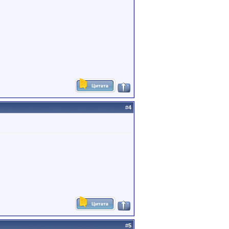
#
4
#
5