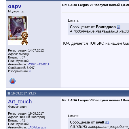
oapv
Re: LADA Largus VIP получит новый 1,8-
Модератор
Цитата:
Сообщение от
Бригаднов
А прдолжение навязывания наших
ТО-0 делается ТОЛЬКО на нашем 8ми
Регистрация: 14.07.2012
Адрес: Липецк
Возраст: 57
Пол: Мужской
Автомобиль:
RS0Y5-42-02D
Сообщений: 3,047
Изображений:
6
19.09.2017, 23:27
Art_touch
Re: LADA Largus VIP получит новый 1,8-
Форумчанин
Регистрация: 19.09.2017
Цитата:
Адрес: Нижний Новгород
Возраст: 41
Сообщение от
svett
Пол: Мужской
АВТОВАЗ завершает разработку 
Автомобиль:
LADA Largus