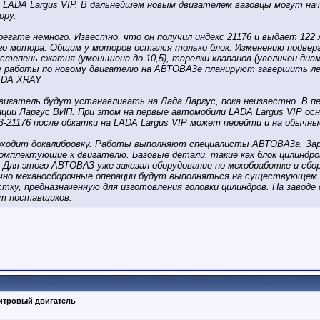
 LADA Largus VIP. В дальнейшем новым двигателем вазовцы могут н
ору.
егате немного. Известно, что он получил индекс 21176 и выдает 122 л.
ого мотора. Общим у моторов остался только блок. Изменению подверг
, степень сжатия (уменьшена до 10,5), тарелки клапанов (увеличен диа
 работы по новому двигателю на АВТОВАЗе планируют завершить лето
ADA XRAY
двигатель будут устанавливать на Лада Ларгус, пока неизвестно. В 
ции Ларгус ВИП. При этом на первые автомобили LADA Largus VIP 
З-21176 после обкатки на LADA Largus VIP может перейти и на обычны
роходит докалибровку. Работы выполняют специалисты АВТОВАЗа. За
плектующие к двигателю. Базовые детали, такие как блок цилиндров,
Для этого АВТОВАЗ уже заказал оборудование по мехобработке и сбо
чно механосборочные операции будут выполняться на существующем 
тку, предназначенную для изготовления головки цилиндров. На завод
от поставщиков.
литровый двигатель