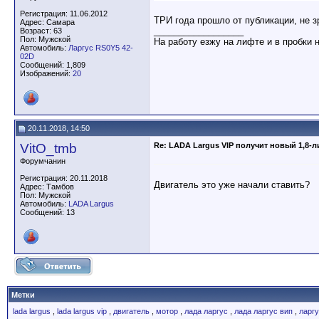
Регистрация: 11.06.2012
ТРИ года прошло от публикации, не зр
Адрес: Самара
__________________
Возраст: 63
Пол: Мужской
На работу езжу на лифте и в пробки 
Автомобиль:
Ларгус RS0Y5 42-
02D
Сообщений: 1,809
Изображений:
20
20.11.2018, 14:50
VitO_tmb
Re: LADA Largus VIP получит новый 1,8-
Форумчанин
Регистрация: 20.11.2018
Двигатель это уже начали ставить?
Адрес: Тамбов
Пол: Мужской
Автомобиль:
LADA Largus
Сообщений: 13
Метки
lada largus
,
lada largus vip
,
двигатель
,
мотор
,
лада ларгус
,
лада ларгус вип
,
ларг