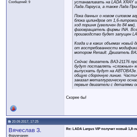
устанавливать на LADA XRAY и
Сообщений: 9
Лада Ларгуса, а также Лада При
Пока данных о новом силовом агр
блока цилиндров от 1,6-литров
ход поршня (увеличен до 84 мм)
фазовращатель фирмы INA. Все
производство будет запущен L
Когда и в каких объемах новый 
от востребованности модифика
мотором Renault. Двигатель ВА
Сейчас двигатель ВАЗ-21176 п
будут поставлять «сложные» ком
выпускать будут на АВТОВАЗе. 
общую сборочную линию. Части
заказал металлургическую оснас
первые двигатели с деталями 
Скорее бы!
20.09.2017, 17:25
Вячеслав З.
Re: LADA Largus VIP получит новый 1,8-
Форумчанин