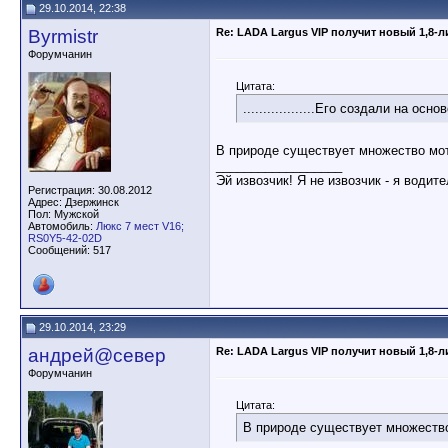
29.10.2014, 22:38
Byrmistr
Re: LADA Largus VIP получит новый 1,8-
Форумчанин
Цитата:
..................Его создали на осно
В природе существует множество мот
__________________
Эй извозчик! Я не извозчик - я водит
Регистрация: 30.08.2012
Адрес: Дзержинск
Пол: Мужской
Автомобиль:
Люкс 7 мест V16;
RS0Y5-42-02D
Сообщений: 517
29.10.2014, 23:29
андрей@север
Re: LADA Largus VIP получит новый 1,8-
Форумчанин
Цитата:
В природе существует множество