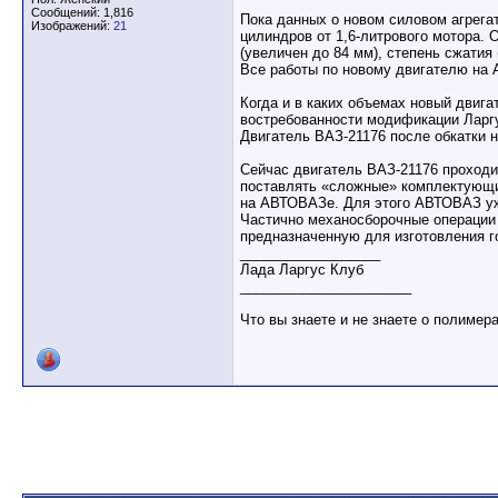
Сообщений: 1,816
Пока данных о новом силовом агрегате
Изображений:
21
цилиндров от 1,6-литрового мотора.
(увеличен до 84 мм), степень сжатия
Все работы по новому двигателю на 
Когда и в каких объемах новый двига
востребованности модификации Ларгу
Двигатель ВАЗ-21176 после обкатки 
Сейчас двигатель ВАЗ-21176 проход
поставлять «сложные» комплектующие
на АВТОВАЗе. Для этого АВТОВАЗ уж
Частично механосборочные операции
предназначенную для изготовления г
__________________
Лада Ларгус Клуб
______________________
Что вы знаете и не знаете о полимер