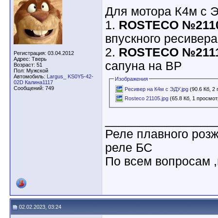
Для мотора К4м с ЭД
1.
ROSTECO №211
впускного ресивера
2.
ROSTECO №211
Регистрация: 03.04.2012
Адрес: Тверь
сапуна на ВР
Возраст: 51
Пол: Мужской
Автомобиль:
Largus_ KS0Y5-42-
Изображения
02D Калина1117
Сообщений: 749
Ресивер на К4м с ЭДУ.jpg
(90.6 Кб, 2
Rosteco 21105.jpg
(65.8 Кб, 1 просмот
________________
Реле плавного роз
реле БС
По всем вопросам ,
02.02.2023, 03:24