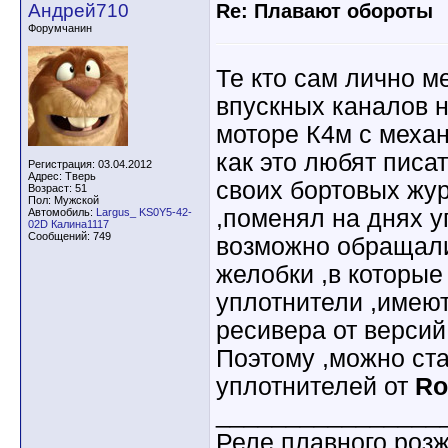
Андрей710
Re: Плавают обороты
Форумчанин
Те кто сам лично м
впускных каналов н
моторе К4м с механ
как это любят писа
Регистрация: 03.04.2012
Адрес: Тверь
своих бортовых жур
Возраст: 51
Пол: Мужской
,поменял на днях у
Автомобиль:
Largus_ KS0Y5-42-
02D Калина1117
Сообщений: 749
возможно обращали
желобки ,в которые
уплотнители ,имеют
ресивера от версий
Поэтому ,можно ста
уплотнителей от
Ro
________________
Реле плавного роз