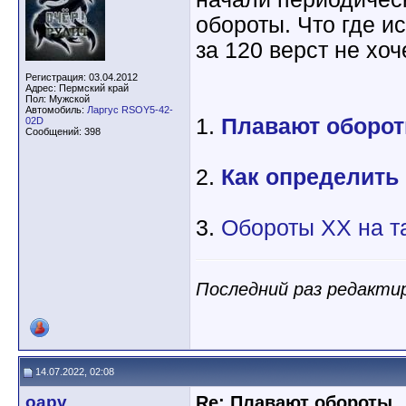
обороты. Что где ис
за 120 верст не хоч
Регистрация: 03.04.2012
Адрес: Пермский край
Пол: Мужской
Автомобиль:
Ларгус RSOY5-42-
1.
Плавают оборот
02D
Сообщений: 398
2.
Как определить 
3.
Обороты ХХ на т
Последний раз редактир
14.07.2022, 02:08
oapv
Re: Плавают обороты