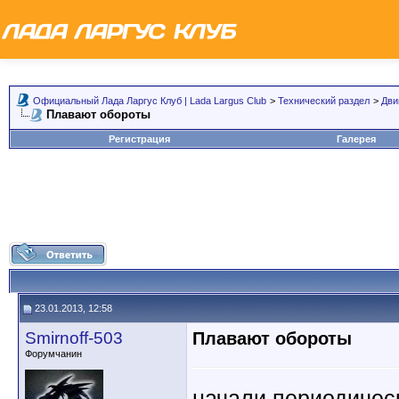
Официальный Лада Ларгус Клуб | Lada Largus Club
>
Технический раздел
>
Дви
Плавают обороты
Регистрация
Галерея
23.01.2013, 12:58
Smirnoff-503
Плавают обороты
Форумчанин
начали периодическ