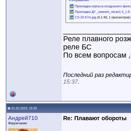
Изображения
Прокладка корпуса воздушного фильт
Прокладка ДУ _нижняя_логан1.4_1.6-
CS-20 K7m.jpg
(6.1 Кб, 1 просмотров)
________________
Реле плавного роз
реле БС
По всем вопросам ,
Последний раз редактир
15:37
.
01.02.2023, 18:35
Андрей710
Re: Плавают обороты
Форумчанин