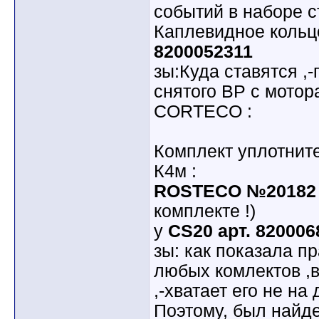
событий в наборе ст
Каплевидное кольц
8200052311
зы:Куда ставятся ,
снятого ВР с мотор
CORTECO :
Комплект уплотнит
К4м :
ROSTECO №20182
комплекте !)
у
CS20 арт. 820006
зы: как показала пр
любых комлектов ,в
,-хватает его не на 
Поэтому, был найде