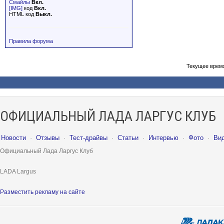
Смайлы
Вкл.
[IMG]
код
Вкл.
HTML код
Выкл.
Правила форума
Текущее врем
ОФИЦИАЛЬНЫЙ ЛАДА ЛАРГУС КЛУБ
Новости
·
Отзывы
·
Тест-драйвы
·
Статьи
·
Интервью
·
Фото
·
Ви
Официальный Лада Ларгус Клуб
LADA Largus
Разместить рекламу на сайте