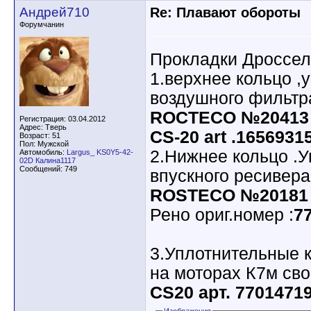
Андрей710
Re: Плавают обороты
Форумчанин
Прокладки Дроссел
1.верхнее кольцо ,
воздушного фильтра
ROCTECO №20413
Регистрация: 03.04.2012
Адрес: Тверь
CS-20 art .1656931
Возраст: 51
Пол: Мужской
2.Нижнее кольцо .У
Автомобиль:
Largus_ KS0Y5-42-
02D Калина1117
Сообщений: 749
впускного ресивера
ROSTECO №20181
Рено ориг.номер :
77
3.Уплотнительные к
на моторах К7м сво
CS20 арт. 7701471