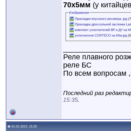
70x5мм
(у китайцев
Изображения
Прокладки впускного ресивера .jpg
(7
Прокладка дроссельной заслонки Lada
комплект уплотнителей ВР и ДУ на К4
уплотнители CORTECO на К4м.jpg
(9
________________
Реле плавного роз
реле БС
По всем вопросам ,
Последний раз редактир
15:35
.
01.02.2023, 15:20