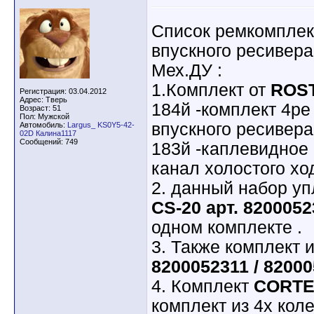
Список ремкомплек
впускного ресивера
Мех.ДУ :
1.Комплект от
ROS
Регистрация: 03.04.2012
Адрес: Тверь
184й -комплект 4ре
Возраст: 51
Пол: Мужской
впускного ресивера
Автомобиль:
Largus_ KS0Y5-42-
02D Калина1117
Сообщений: 749
183й -каплевидное 
канал холостого хо
2. данный набор уп
CS-20 арт. 820005
одном комплекте .
3. Также комплект 
8200052311 / 8200
4. Комплект
CORTE
комплект из 4х кол