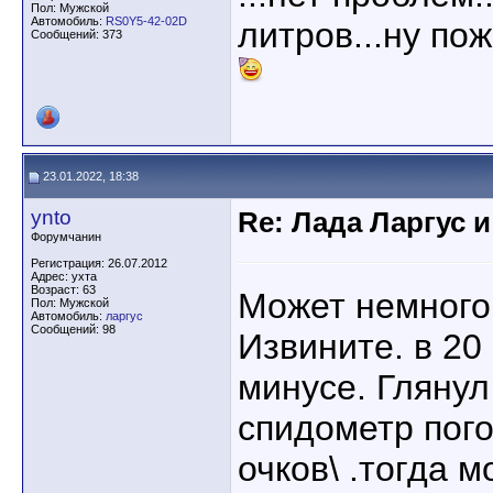
Пол: Мужской
Автомобиль:
RS0Y5-42-02D
литров...ну пожа
Сообщений: 373
23.01.2022, 18:38
ynto
Re: Лада Ларгус 
Форумчанин
Регистрация: 26.07.2012
Адрес: ухта
Возраст: 63
Может немного
Пол: Мужской
Автомобиль:
ларгус
Сообщений: 98
Извините. в 20 
минусе. Глянул
спидометр пого
очков\ .тогда 