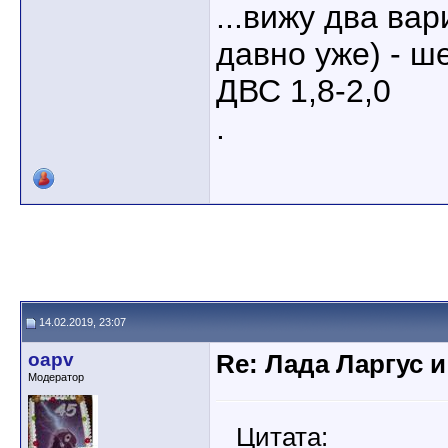
...вижу два ва
давно уже) - ш
ДВС 1,8-2,0
.
14.02.2019, 23:07
oapv
Re: Лада Ларгус 
Модератор
Цитата: