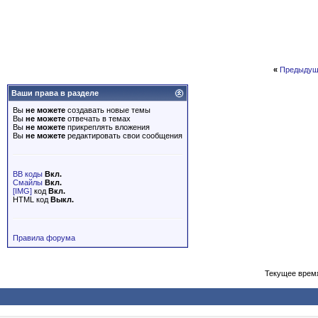
«
Предыдущ
Ваши права в разделе
Вы
не можете
создавать новые темы
Вы
не можете
отвечать в темах
Вы
не можете
прикреплять вложения
Вы
не можете
редактировать свои сообщения
BB коды
Вкл.
Смайлы
Вкл.
[IMG]
код
Вкл.
HTML код
Выкл.
Правила форума
Текущее врем