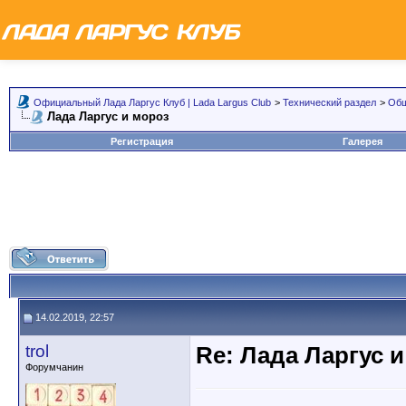
Официальный Лада Ларгус Клуб | Lada Largus Club
>
Технический раздел
>
Общ
Лада Ларгус и мороз
Регистрация
Галерея
14.02.2019, 22:57
trol
Re: Лада Ларгус 
Форумчанин