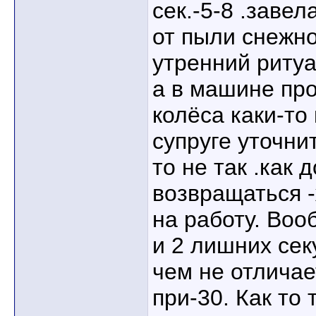
сек.-5-8 .заве
от пыли снежно
утренний ритуа
а в машине про
колёса каки-то
супруге уточнит
то не так .как
возвращаться 
на работу. Во
и 2 лишних сек
чем не отличае
при-30. Как то 