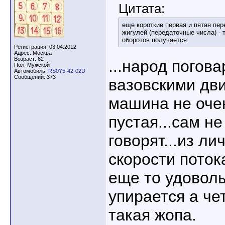
Цитата:
еще короткие первая и пятая пер
жигулей (передаточные числа) -
оборотов получается.
Регистрация: 03.04.2012
Адрес: Москва
Возраст: 62
...народ погова
Пол: Мужской
Автомобиль:
RS0Y5-42-02D
Сообщений: 373
вазовскими дв
машина не очен
пустая...сам не
говорят...из лич
скорости поток
еще то удоволь
упирается а чет
такая жопа.