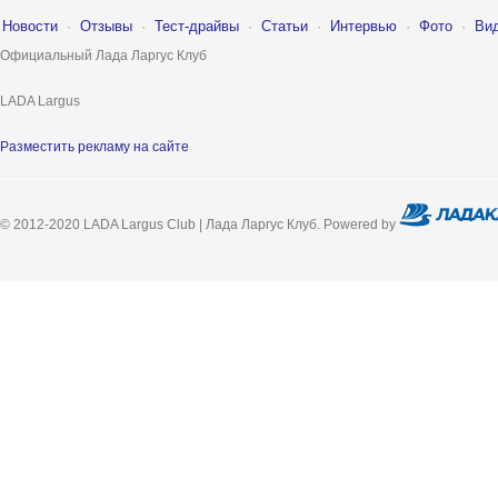
Новости
·
Отзывы
·
Тест-драйвы
·
Статьи
·
Интервью
·
Фото
·
Ви
Официальный Лада Ларгус Клуб
LADA Largus
Разместить рекламу на сайте
© 2012-2020 LADA Largus Club | Лада Ларгус Клуб. Powered by