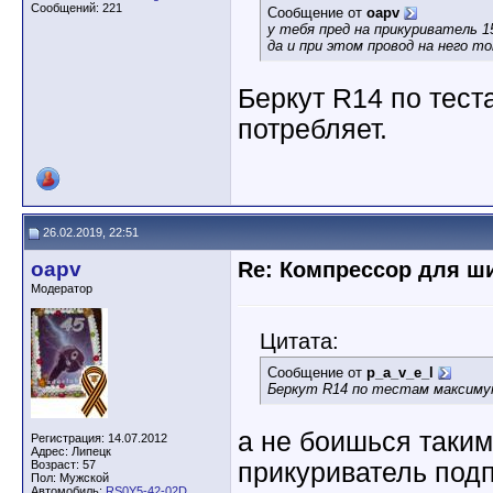
Сообщений: 221
Сообщение от
oapv
у тебя пред на прикуриватель 15
да и при этом провод на него то
Беркут R14 по тест
потребляет.
26.02.2019, 22:51
oapv
Re: Компрессор для ш
Модератор
Цитата:
Сообщение от
p_a_v_e_l
Беркут R14 по тестам максиму
а не боишься таким
Регистрация: 14.07.2012
Адрес: Липецк
Возраст: 57
прикуриватель под
Пол: Мужской
Автомобиль:
RS0Y5-42-02D