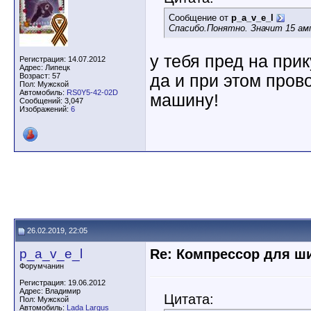
Сообщение от
p_a_v_e_l
Спасибо.Понятно. Значит 15 ам
у тебя пред на прик
Регистрация: 14.07.2012
Адрес: Липецк
Возраст: 57
да и при этом прово
Пол: Мужской
Автомобиль:
RS0Y5-42-02D
машину!
Сообщений: 3,047
Изображений:
6
26.02.2019, 22:05
p_a_v_e_l
Re: Компрессор для ш
Форумчанин
Регистрация: 19.06.2012
Адрес: Владимир
Цитата:
Пол: Мужской
Автомобиль:
Lada Largus