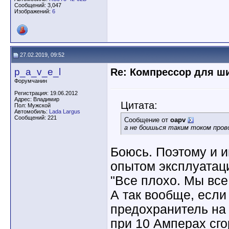
Сообщений: 3,047
Изображений:
6
27.02.2019, 09:52
p_a_v_e_l
Re: Компрессор для ш
Форумчанин
Регистрация: 19.06.2012
Адрес: Владимир
Цитата:
Пол: Мужской
Автомобиль:
Lada Largus
Сообщений: 221
Сообщение от
oapv
а не боишься таким током пров
Боюсь. Поэтому и 
опытом эксплуатаци
"Все плохо. Мы все
А так вообще, если
предохранитель на 
при 10 Амперах сго