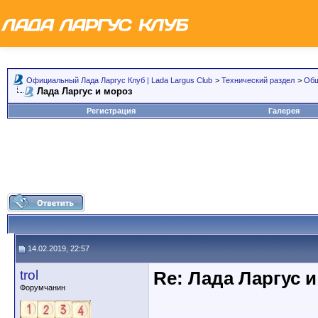
Официальный Лада Ларгус Клуб | Lada Largus Club
>
Технический раздел
>
Общ
Лада Ларгус и мороз
Регистрация
Галерея
14.02.2019, 22:57
trol
Re: Лада Ларгус 
Форумчанин