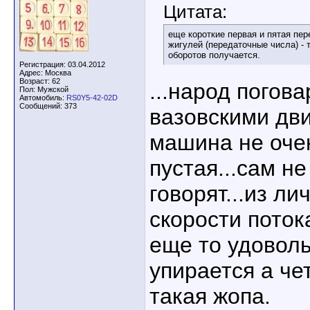
Цитата:
еще короткие первая и пятая пер
жигулей (передаточные числа) -
оборотов получается.
Регистрация: 03.04.2012
Адрес: Москва
Возраст: 62
...народ погова
Пол: Мужской
Автомобиль:
RS0Y5-42-02D
Сообщений: 373
вазовскими дв
машина не очен
пустая...сам не
говорят...из лич
скорости поток
еще то удоволь
упирается а чет
такая жопа.