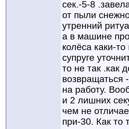
сек.-5-8 .заве
от пыли снежно
утренний ритуа
а в машине про
колёса каки-то
супруге уточнит
то не так .как
возвращаться 
на работу. Во
и 2 лишних сек
чем не отличае
при-30. Как то 