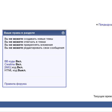
«
Предыдущ
Ваши права в разделе
Вы
не можете
создавать новые темы
Вы
не можете
отвечать в темах
Вы
не можете
прикреплять вложения
Вы
не можете
редактировать свои сообщения
BB коды
Вкл.
Смайлы
Вкл.
[IMG]
код
Вкл.
HTML код
Выкл.
Правила форума
Текущее врем