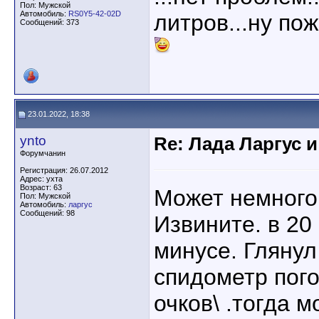
Пол: Мужской
Автомобиль:
RS0Y5-42-02D
литров...ну пожа
Сообщений: 373
23.01.2022, 18:38
ynto
Re: Лада Ларгус 
Форумчанин
Регистрация: 26.07.2012
Адрес: ухта
Возраст: 63
Может немного
Пол: Мужской
Автомобиль:
ларгус
Сообщений: 98
Извините. в 20 
минусе. Глянул
спидометр пого
очков\ .тогда 