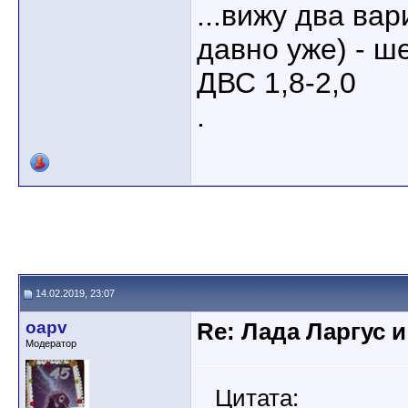
...вижу два ва
давно уже) - ш
ДВС 1,8-2,0
.
14.02.2019, 23:07
oapv
Re: Лада Ларгус 
Модератор
Цитата: