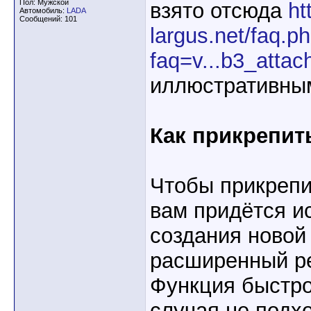
Пол: Мужской
взято отсюда
ht
Автомобиль:
LADA
Сообщений: 101
largus.net/faq.p
faq=v...b3_atta
иллюстративны
Как прикрепит
Чтобы прикрепи
вам придётся и
создания новой
расширенный р
Функция быстро
случая не подх