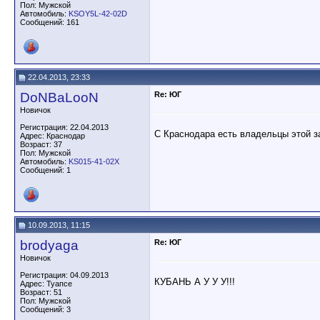
Savl
Re: ЮГ
18.10.2018,
10:49
Пол: Мужской
Автомобиль:
KSOY5L-42-02D
Сообщений: 161
22.04.2013, 23:33
DoNBaLooN
Re: ЮГ
Новичок
Регистрация: 22.04.2013
С Краснодара есть владельцы этой з
Адрес: Краснодар
Возраст: 37
Пол: Мужской
Автомобиль:
KS015-41-02Х
Сообщений: 1
10.09.2013, 11:15
brodyaga
Re: ЮГ
Новичок
Регистрация: 04.09.2013
КУБАНЬ А У У У!!!
Адрес: Туапсе
Возраст: 51
Пол: Мужской
Сообщений: 3