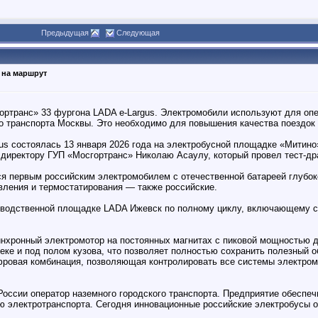
Предыдущая
Следующая
на маршрут
ртранс» 33 фургона LADA e-Largus. Электромобили используют для опе
о транспорта Москвы. Это необходимо для повышения качества поездок
gus состоялась 13 января 2026 года на электробусной площадке «Мити
директору ГУП «Мосгортранс» Николаю Асаулу, который провел тест-др
ся первым российским электромобилем с отечественной батареей глубок
вления и термостатирования — также российские.
зводственной площадке LADA Ижевск по полному циклу, включающему св
инхронный электромотор на постоянных магнитах с пиковой мощностью д
ке и под полом кузова, что позволяет полностью сохранить полезный о
фровая комбинация, позволяющая контролировать все системы электромо
оссии оператор наземного городского транспорта. Предприятие обеспеч
ю электротранспорта. Сегодня инновационные российские электробусы