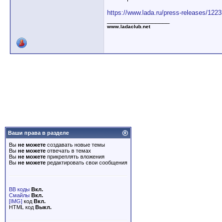
https://www.lada.ru/press-releases/122
__________________
www.ladaclub.net
Ваши права в разделе
Вы
не можете
создавать новые темы
Вы
не можете
отвечать в темах
Вы
не можете
прикреплять вложения
Вы
не можете
редактировать свои сообщения
BB коды
Вкл.
Смайлы
Вкл.
[IMG]
код
Вкл.
HTML код
Выкл.