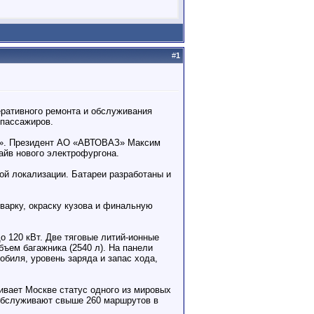
#
1
ративного ремонта и обслуживания
 пассажиров.
но». Президент АО «АВТОВАЗ» Максим
айв нового электрофургона.
ой локализации. Батареи разработаны и
арку, окраску кузова и финальную
о 120 кВт. Две тяговые литий-ионные
бъем багажника (2540 л). На панели
биля, уровень заряда и запас хода,
ивает Москве статус одного из мировых
 обслуживают свыше 260 маршрутов в