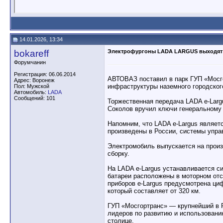
14.01.2026, 13:34
bokareff
Электрофургоны LADA LARGUS выходят 
Форумчанин
Регистрация: 06.06.2014
АВТОВАЗ поставил в парк ГУП «Мосго
Адрес: Воронеж
инфраструктуры наземного городског
Пол: Мужской
Автомобиль:
LADA
Сообщений: 101
Торжественная передача LADA e-Lar
Соколов вручил ключи генеральному 
Напомним, что LADA e-Largus являет
произведены в России, системы упра
Электромобиль выпускается на прои
сборку.
На LADA e-Largus устанавливается с
батареи расположены в моторном отсе
приборов e-Largus предусмотрена ци
который составляет от 320 км.
ГУП «Мосгортранс» — крупнейший в Р
лидеров по развитию и использовани
столице.