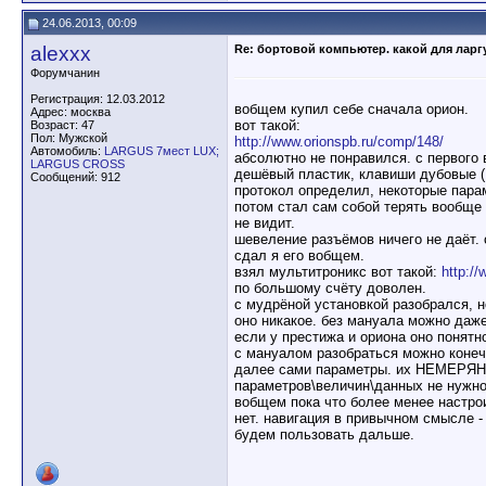
24.06.2013, 00:09
alexxx
Re: бортовой компьютер. какой для ларг
Форумчанин
Регистрация: 12.03.2012
вобщем купил себе сначала орион.
Адрес: москва
вот такой:
Возраст: 47
Пол: Мужской
http://www.orionspb.ru/comp/148/
Автомобиль:
LARGUS 7мест LUX;
абсолютно не понравился. с первого
LARGUS CROSS
дешёвый пластик, клавиши дубовые ( 
Сообщений: 912
протокол определил, некоторые парам
потом стал сам собой терять вообще к
не видит.
шевеление разъёмов ничего не даёт. 
сдал я его вобщем.
взял мультитроникс вот такой:
http://
по большому счёту доволен.
с мудрёной установкой разобрался, но
оно никакое. без мануала можно даже
если у престижа и ориона оно понятн
с мануалом разобраться можно конечн
далее сами параметры. их НЕМЕРЯНО!
параметров\величин\данных не нужно.
вобщем пока что более менее настрои
нет. навигация в привычном смысле - 
будем пользовать дальше.