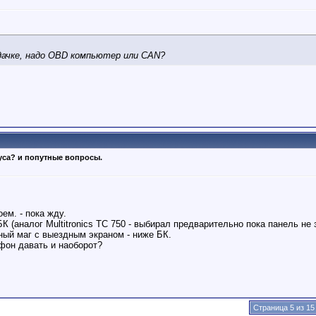
рдачке, надо OBD компьютер или CAN?
уса? и попутные вопросы.
ем. - пока жду.
БК (аналог Multitronics TC 750 - выбирал предварительно пока панель не 
ный маг с выездным экраном - ниже БК.
фон давать и наоборот?
Страница 5 из 15