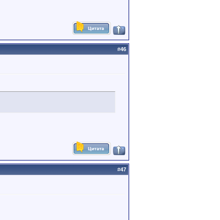
#
46
#
47