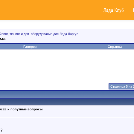
Лада Клуб
йлинг, тюнинг и доп. оборудование для Лада Ларгус
осы.
Галерея
Справка
Страница 5 из 
уса? и попутные вопросы.
0?