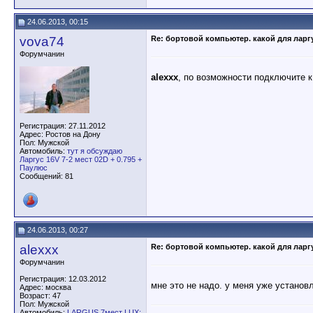
24.06.2013, 00:15
vova74
Re: бортовой компьютер. какой для ларг
Форумчанин
alexxx
, по возможности подключите к
Регистрация: 27.11.2012
Адрес: Ростов на Дону
Пол: Мужской
Автомобиль:
тут я обсуждаю
Ларгус 16V 7-2 мест 02D + 0.795 +
Паулюс
Сообщений: 81
24.06.2013, 00:27
alexxx
Re: бортовой компьютер. какой для ларг
Форумчанин
Регистрация: 12.03.2012
мне это не надо. у меня уже установ
Адрес: москва
Возраст: 47
Пол: Мужской
Автомобиль:
LARGUS 7мест LUX;