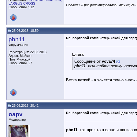
LARGUS CROSS
Последний раз редактировалось alexxx; 24.
Сообщений: 912
25.06.2013, 18:59
pbn11
Re: бортовой компьютер. какой для ларг
Форумчанин
Регистрация: 22.03.2013
Цитата:
Адрес: Майкоп
Пол: Мужской
Сообщение от
vova74
Сообщений: 27
pbn11
, почитайте ветку. отзы
Ветка веткой - а хочется точно знать
25.06.2013, 20:42
oapv
Re: бортовой компьютер. какой для ларг
Модератор
pbn11
, так про это в ветке и написано