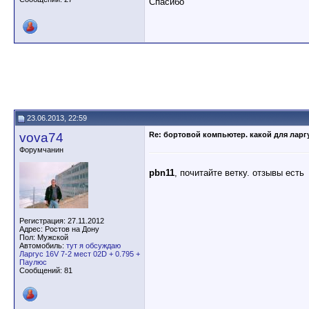
Спасибо
23.06.2013, 22:59
vova74
Re: бортовой компьютер. какой для ларг
Форумчанин
pbn11
, почитайте ветку. отзывы есть
Регистрация: 27.11.2012
Адрес: Ростов на Дону
Пол: Мужской
Автомобиль:
тут я обсуждаю
Ларгус 16V 7-2 мест 02D + 0.795 +
Паулюс
Сообщений: 81