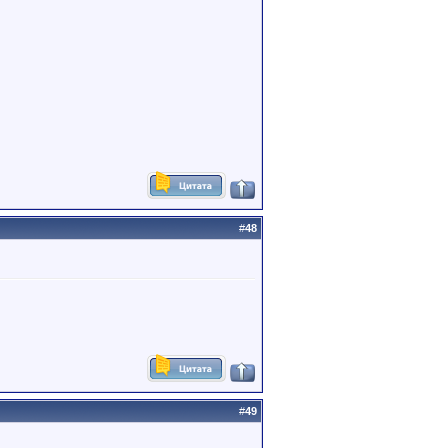
#
48
#
49