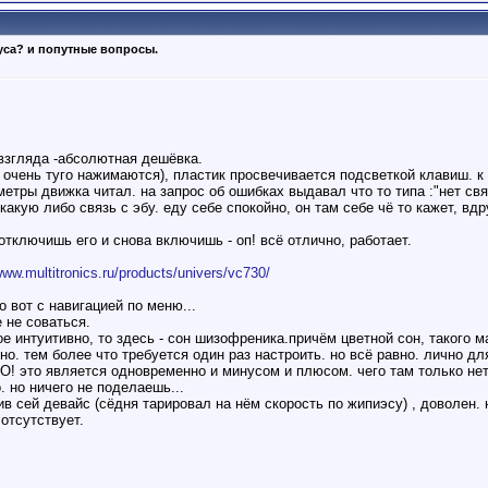
уса? и попутные вопросы.
 взгляда -абсолютная дешёвка.
очень туго нажимаются), пластик просвечивается подсветкой клавиш. к 
етры движка читал. на запрос об ошибках выдавал что то типа :"нет свя
акую либо связь с эбу. еду себе спокойно, он там себе чё то кажет, вдр
отключишь его и снова включишь - оп! всё отлично, работает.
www.multitronics.ru/products/univers/vc730/
 вот с навигацией по меню...
 не соваться.
ое интуитивно, то здесь - сон шизофреника.причём цветной сон, такого 
о. тем более что требуется один раз настроить. но всё равно. лично д
 это является одновременно и минусом и плюсом. чего там только нет!
 но ничего не поделаешь...
в сей девайс (сёдня тарировал на нём скорость по жипиэсу) , доволен. н
отсутствует.