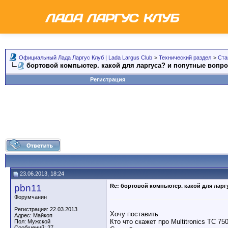
Официальный Лада Ларгус Клуб | Lada Largus Club
>
Технический раздел
>
Ста
бортовой компьютер. какой для ларгуса? и попутные вопр
Регистрация
23.06.2013, 18:24
pbn11
Re: бортовой компьютер. какой для ларг
Форумчанин
Регистрация: 22.03.2013
Хочу поставить
Адрес: Майкоп
Кто что скажет про Multitronics TC 75
Пол: Мужской
Сообщений: 27