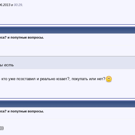
06.2013 в
00:29
.
уса? и попутные вопросы.
вы есть
 - кто уже псоставил и реально юзает?, покупать или нет?
уса? и попутные вопросы.
)))