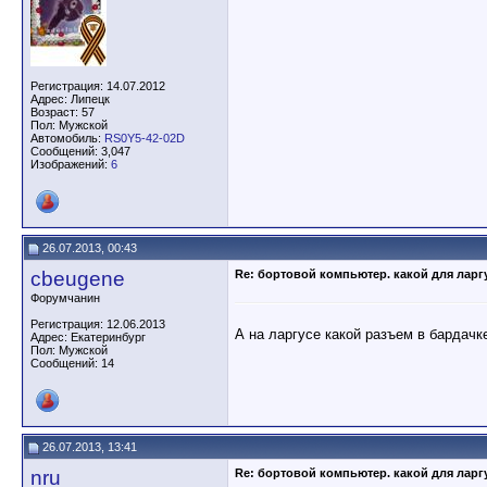
Регистрация: 14.07.2012
Адрес: Липецк
Возраст: 57
Пол: Мужской
Автомобиль:
RS0Y5-42-02D
Сообщений: 3,047
Изображений:
6
26.07.2013, 00:43
cbeugene
Re: бортовой компьютер. какой для ларг
Форумчанин
Регистрация: 12.06.2013
А на ларгусе какой разъем в бардач
Адрес: Екатеринбург
Пол: Мужской
Сообщений: 14
26.07.2013, 13:41
nru
Re: бортовой компьютер. какой для ларг