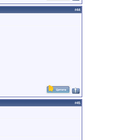
#
44
#
45