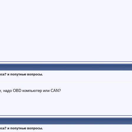
уса? и попутные вопросы.
ке, надо OBD компьютер или CAN?
уса? и попутные вопросы.