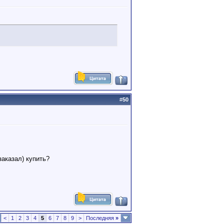
#
50
заказал) купить?
<
1
2
3
4
5
6
7
8
9
>
Последняя
»