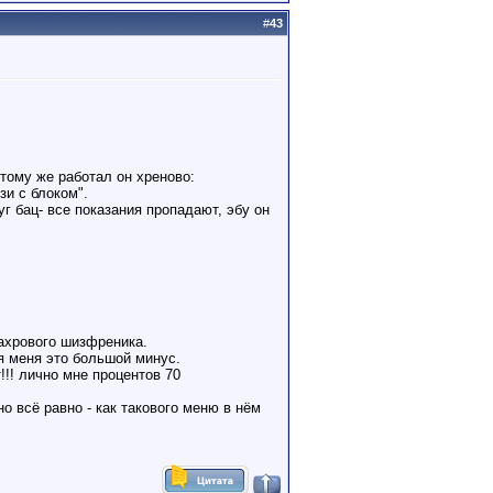
#
43
тому же работал он хреново:
зи с блоком".
уг бац- все показания пропадают, эбу он
махрового шизфреника.
ля меня это большой минус.
!! лично мне процентов 70
о всё равно - как такового меню в нём