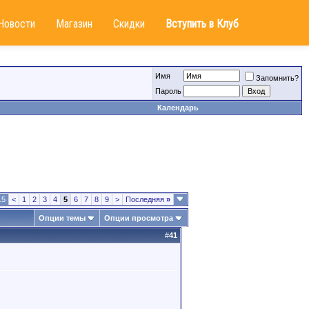
Новости
Магазин
Скидки
Вступить в Клуб
Имя
Запомнить?
Пароль
Календарь
15
<
1
2
3
4
5
6
7
8
9
>
Последняя
»
Опции темы
Опции просмотра
#
41