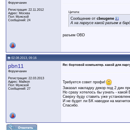
Форумчанин
Регистрация: 22.11.2012
Цитата:
Адрес: Москва
Пол: Мужской
Сообщение от
cbeugene
Сообщений: 24
А на ларгусе какой разъем в ба
разъем OBD
02.08.2013, 09:16
pbn11
Re: бортовой компьютер. какой для ларг
Форумчанин
Регистрация: 22.03.2013
Требуется совет профи!
Адрес: Майкоп
Пол: Мужской
Заказал накладку декор под 2 дин про
Сообщений: 27
Но сразу хотелось бы узнать - какой 
Сверху буду ставить уже установлен
И не будет ли БК наводки на магнито
Спасибо.