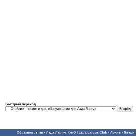
Быстрый переход
Обратная связь
-
Лада Ларгус Клуб | Lada Largus Club
-
Архив
-
Вверх