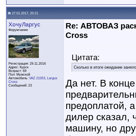
27.01.2017, 20:21
ХочуЛаргус
Re: АВТОВАЗ рас
Форумчанин
Cross
Цитата:
Регистрация: 29.11.2016
Сколько в итоге ожидание заняло
Адрес: Курск
Возраст: 69
Пол: Мужской
Автомобиль:
VAZ 21053, Largus
Да нет. В конц
Cross
Сообщений: 23
предварительн
предоплатой, а
дилер сказал, 
машину, но дру